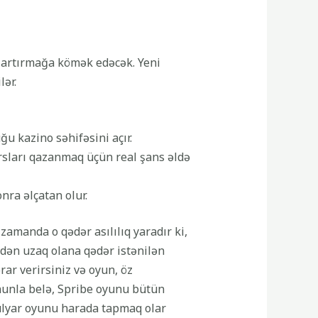
 artırmağa kömək edəcək. Yeni
lər.
u kazino səhifəsini açır.
rsları qazanmaq üçün real şans əldə
nra əlçatan olur.
zamanda o qədər asılılıq yaradır ki,
zdən uzaq olana qədər istənilən
rar verirsiniz və oyun, öz
nunla belə, Spribe oyunu bütün
ulyar oyunu harada tapmaq olar