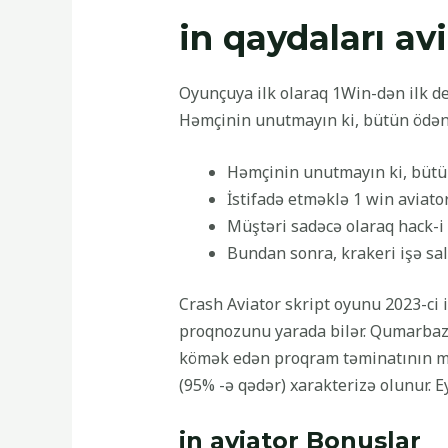
in qaydaları av
Oyunçuya ilk olaraq 1Win-dən ilk de
Həmçinin unutmayın ki, bütün ödəni
Həmçinin unutmayın ki, bütün
İstifadə etməklə 1 win aviator
Müştəri sadəcə olaraq hack-i 
Bundan sonra, krakeri işə sala
Crash Aviator skript oyunu 2023-ci i
proqnozunu yarada bilər. Qumarbaz
kömək edən proqram təminatının mər
(95% -ə qədər) xarakterizə olunur. 
in aviator Bonuslar