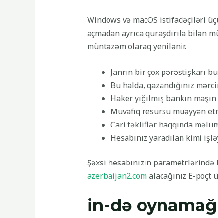
Windows və macOS istifadəçiləri üç
açmadan ayrıca quraşdırıla bilən mü
müntəzəm olaraq yenilənir.
Janrın bir çox pərəstişkarı b
Bu halda, qazandığınız mərcin
Haker yığılmış bankın maşın
Müvafiq resursu müəyyən etmə
Cari təkliflər haqqında məlum
Hesabınız yaradılan kimi işlə
Şəxsi hesabınızın parametrlərində 
azerbaijan2.com
alacağınız E-poçt ü
in-də oynamağa