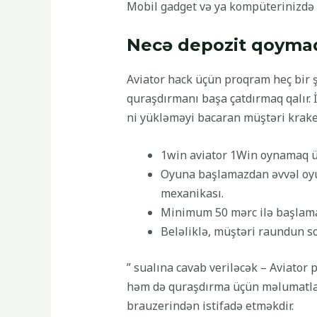
Mobil gadget və ya kompüterinizdə 
Necə depozit qoymaq
Aviator hack üçün proqram heç bir ş
quraşdırmanı başa çatdırmaq qalır. İ
ni yükləməyi bacaran müştəri krakerd
1win aviator 1Win oynamaq üçü
Oyuna başlamazdan əvvəl oyun
mexanikası.
Minimum 50 mərc ilə başlamağ
Beləliklə, müştəri raundun so
” sualına cavab veriləcək – Aviator 
həm də quraşdırma üçün məlumatları
brauzerindən istifadə etməkdir.