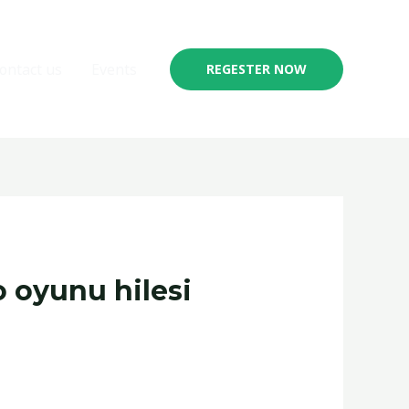
ontact us
Events
REGESTER NOW
o oyunu hilesi