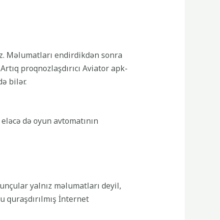
əz. Məlumatları endirdikdən sonra
 Artıq proqnozlaşdırıcı Aviator apk-
ə bilər.
 eləcə də oyun avtomatının
yunçular yalnız məlumatları deyil,
u quraşdırılmış İnternet