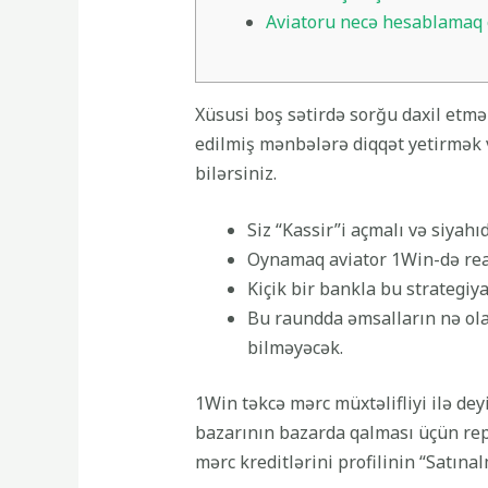
Aviatoru necə hesablamaq 
Xüsusi boş sətirdə sorğu daxil etmə
edilmiş mənbələrə diqqət yetirmək 
bilərsiniz.
Siz “Kassir”i açmalı və siyah
Oynamaq aviator 1Win-də real
Kiçik bir bankla bu strategiya
Bu raundda əmsalların nə ola
bilməyəcək.
1Win təkcə mərc müxtəlifliyi ilə de
bazarının bazarda qalması üçün rep
mərc kreditlərini profilinin “Satına