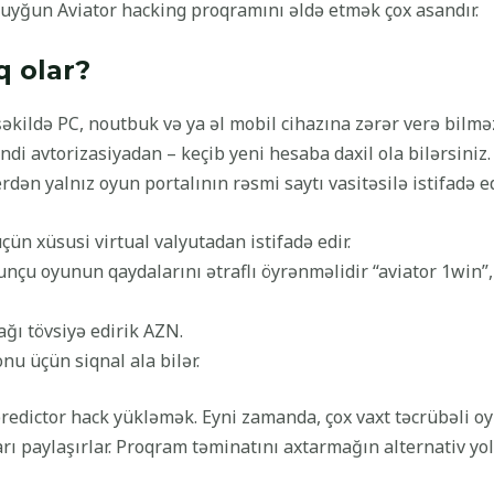
uyğun Aviator hacking proqramını əldə etmək çox asandır.
 olar?
əkildə PC, noutbuk və ya əl mobil cihazına zərər verə bilm
ndi avtorizasiyadan – keçib yeni hesaba daxil ola bilərsiniz.
ən yalnız oyun portalının rəsmi saytı vasitəsilə istifadə ed
n xüsusi virtual valyutadan istifadə edir.
çu oyunun qaydalarını ətraflı öyrənməlidir “aviator 1win”,
ı tövsiyə edirik AZN.
nu üçün siqnal ala bilər.
predictor hack yükləmək. Eyni zamanda, çox vaxt təcrübəli o
 paylaşırlar. Proqram təminatını axtarmağın alternativ yol