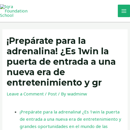
Skip
MA
to
M
content
Post
navigation
¡Prepárate para la
adrenalina! ¿Es 1win la
puerta de entrada a una
nueva era de
entretenimiento y gr
Leave a Comment
/
Post
/ By
wadminw
¡Prepárate para la adrenalina! ¿Es 1win la puerta
de entrada a una nueva era de entretenimiento y
grandes oportunidades en el mundo de las