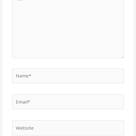
here..
Name*
Email*
Website