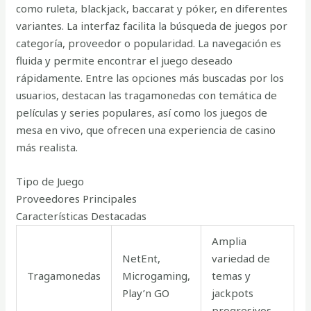
como ruleta, blackjack, baccarat y póker, en diferentes
variantes. La interfaz facilita la búsqueda de juegos por
categoría, proveedor o popularidad. La navegación es
fluida y permite encontrar el juego deseado
rápidamente. Entre las opciones más buscadas por los
usuarios, destacan las tragamonedas con temática de
películas y series populares, así como los juegos de
mesa en vivo, que ofrecen una experiencia de casino
más realista.
Tipo de Juego
Proveedores Principales
Características Destacadas
Amplia
NetEnt,
variedad de
Tragamonedas
Microgaming,
temas y
Play’n GO
jackpots
progresivos