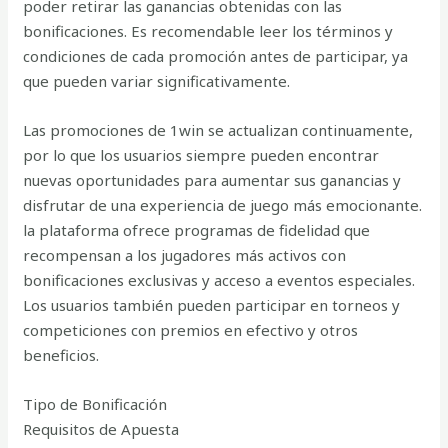
poder retirar las ganancias obtenidas con las
bonificaciones. Es recomendable leer los términos y
condiciones de cada promoción antes de participar, ya
que pueden variar significativamente.
Las promociones de 1win se actualizan continuamente,
por lo que los usuarios siempre pueden encontrar
nuevas oportunidades para aumentar sus ganancias y
disfrutar de una experiencia de juego más emocionante.
la plataforma ofrece programas de fidelidad que
recompensan a los jugadores más activos con
bonificaciones exclusivas y acceso a eventos especiales.
Los usuarios también pueden participar en torneos y
competiciones con premios en efectivo y otros
beneficios.
Tipo de Bonificación
Requisitos de Apuesta