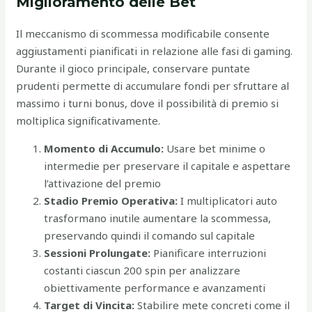
Miglioramento delle Bet
Il meccanismo di scommessa modificabile consente
aggiustamenti pianificati in relazione alle fasi di gaming.
Durante il gioco principale, conservare puntate
prudenti permette di accumulare fondi per sfruttare al
massimo i turni bonus, dove il possibilità di premio si
moltiplica significativamente.
Momento di Accumulo:
Usare bet minime o
intermedie per preservare il capitale e aspettare
l’attivazione del premio
Stadio Premio Operativa:
I multiplicatori auto
trasformano inutile aumentare la scommessa,
preservando quindi il comando sul capitale
Sessioni Prolungate:
Pianificare interruzioni
costanti ciascun 200 spin per analizzare
obiettivamente performance e avanzamenti
Target di Vincita:
Stabilire mete concreti come il