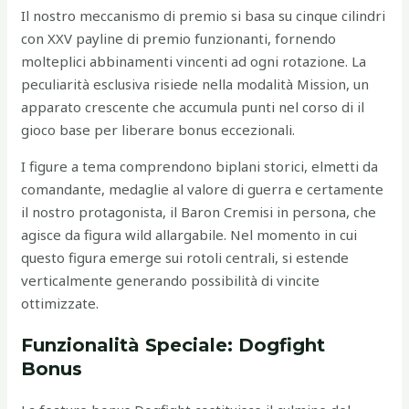
Il nostro meccanismo di premio si basa su cinque cilindri
con XXV payline di premio funzionanti, fornendo
molteplici abbinamenti vincenti ad ogni rotazione. La
peculiarità esclusiva risiede nella modalità Mission, un
apparato crescente che accumula punti nel corso di il
gioco base per liberare bonus eccezionali.
I figure a tema comprendono biplani storici, elmetti da
comandante, medaglie al valore di guerra e certamente
il nostro protagonista, il Baron Cremisi in persona, che
agisce da figura wild allargabile. Nel momento in cui
questo figura emerge sui rotoli centrali, si estende
verticalmente generando possibilità di vincite
ottimizzate.
Funzionalità Speciale: Dogfight
Bonus