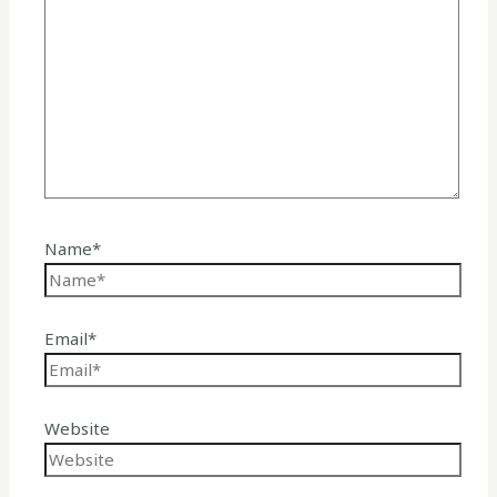
Name*
Email*
Website