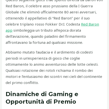
Red Baron, il celebre asso prussiano della I Guerra
Globale che eliminò ufficialmente 80 aerei avversari,
ottenendo il appellativo di “Red Baron” per il suo
celebre triplano rosso Fokker Dr.I. Codesta
Red Baron
app
simboleggia un tributo all’epoca dorata
dell’aviazione, quando paladini del firmamento
affrontavano la fortuna ad qualsiasi missione.
Abbiamo mutato l’audacia e il ardimento di codesti
periodi in un’esperienza di gioco che coglie
ottimamente lo animo avventuroso delle lotte celesti.
Qualsiasi rotazione dei rotoli richiama il rombo dei
motori e l’entusiasmo dei scontri nei cieli del continente
del primo conflitto.
Dinamiche di Gaming e
Opportunità di Premio