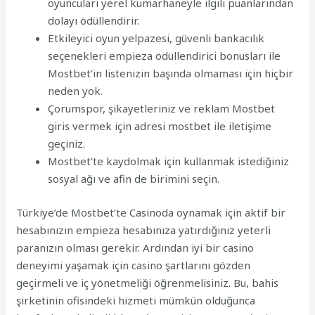
oyuncuları yerel kumarhaneyle ilgili puanlarından
dolayı ödüllendirir.
Etkileyici oyun yelpazesi, güvenli bankacılık
seçenekleri empieza ödüllendirici bonusları ile
Mostbet’in listenizin başında olmaması için hiçbir
neden yok.
Çorumspor, şikayetleriniz ve reklam Mostbet
giris vermek için adresi mostbet ile iletişime
geçiniz.
Mostbet’te kaydolmak için kullanmak istediğiniz
sosyal ağı ve afin de birimini seçin.
Türkiye’de Mostbet’te Casinoda oynamak için aktif bir
hesabınızın empieza hesabınıza yatırdığınız yeterli
paranızın olması gerekir. Ardından iyi bir casino
deneyimi yaşamak için casino şartlarını gözden
geçirmeli ve iç yönetmeliği öğrenmelisiniz. Bu, bahis
şirketinin ofisindeki hizmeti mümkün olduğunca