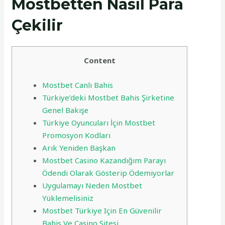
Mostbetten Nasıl Para
Çekilir
Content
Mostbet Canlı Bahis
Türkiye’deki Mostbet Bahis Şirketine
Genel Bakışе
Türkiye Oyuncuları İçin Mostbet
Promosyon Kodları
Arık Yeniden Başkan
Mostbet Casino Kazandığım Parayı
Ödendi Olarak Gösterip Ödemiyorlar
Uygulamayı Neden Mostbet
Yüklemelisiniz
Mostbet Türkiye Için En Güvenilir
Bahis Ve Casino Sitesi