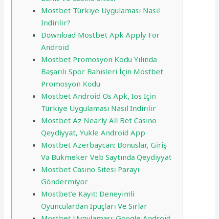
Mostbet Türkiye Uygulaması Nasıl
Indirilir?
Download Mostbet Apk Apply For
Android
Mostbet Promosyon Kodu Yılında
Başarılı Spor Bahisleri İçin Mostbet
Promosyon Kodu
Mostbet Android Os Apk, Ios Için
Türkiye Uygulaması Nasıl Indirilir
Mostbet Az Nearly All Bet Casino
Qeydiyyat, Yukle Android App
Mostbet Azerbaycan: Bonuslar, Giriş
Və Bukmeker Veb Saytında Qeydiyyat
Mostbet Casino Sitesi Parayı
Göndermiyor
Mostbet’e Kayıt: Deneyimli
Oyunculardan Ipuçları Ve Sırlar
Mostbet Uygulaması: Google Android