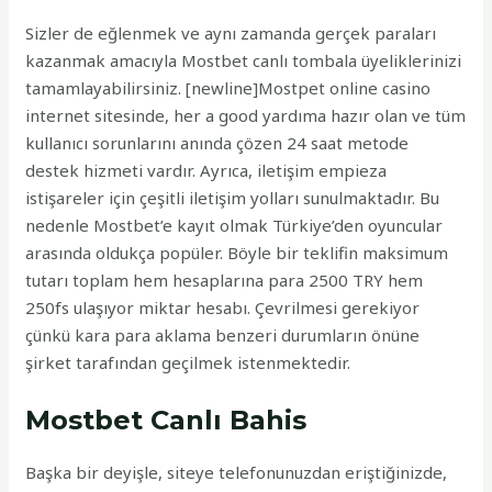
Sizler de eğlenmek ve aynı zamanda gerçek paraları
kazanmak amacıyla Mostbet canlı tombala üyeliklerinizi
tamamlayabilirsiniz. [newline]Mostpet online casino
internet sitesinde, her a good yardıma hazır olan ve tüm
kullanıcı sorunlarını anında çözen 24 saat metode
destek hizmeti vardır. Ayrıca, iletişim empieza
istişareler için çeşitli iletişim yolları sunulmaktadır. Bu
nedenle Mostbet’e kayıt olmak Türkiye’den oyuncular
arasında oldukça popüler. Böyle bir teklifin maksimum
tutarı toplam hem hesaplarına para 2500 TRY hem
250fs ulaşıyor miktar hesabı. Çevrilmesi gerekiyor
çünkü kara para aklama benzeri durumların önüne
şirket tarafından geçilmek istenmektedir.
Mostbet Canlı Bahis
Başka bir deyişle, siteye telefonunuzdan eriştiğinizde,