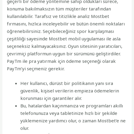
geçerli bir ödeme yöntemine sahip oldukları sürece,
konuma bakılmaksızın tüm müşteriler tarafından
kullanılabilir. Tarafsız ve titizlikle analiz Mostbet
fırmasını, hızlıca inceleyebilir ve bütün önemli noktaları
öğrenebilirsiniz. Seçebileceğiniz spor karşılaşması
çeşitliliği sayesinde Mostbet mobil uygulaması ile asla
seçeneksiz kalmayacaksınız. Oyun sitesinin yaratıcıları,
çevrimiçi platformun uygun bir sürümünü geliştirdiler.
PayTm ile pra yatırmak için ödeme seçeneği olarak
PayTm’yi seçmeniz gerekir.
Her kullanıcı, dürüst bir politikanın yanı sıra
güvenlik, kişisel verilerin empieza ödemelerin
korunması için garantiler alır.
Bu, hatalardan kaçınmanıza ve programları akıllı
telefonunuza veya tabletinize hızlı bir şekilde
yüklemenize yardımcı olur, o zaman Mostbet’e ne
olur.