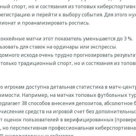
ный спорт, но и состязания из топовых киберспортив
 регистрацию и перейти к выбору события. Для этого н
пионат и проанализировать роспись.
оккейные матчи этот показатель уменьшается до 3 %.
зовать для ставок на ординары или экспрессы.
ндомного исхода очень трудно прогнозировать результ
 только традиционный спорт, но и состязания из топ
то игрокам доступна детальная статистика в матч-цент
ачимости. Например, на матчах топовых футбольных ту
едлагает 38 способов внесения депозитов, абсолютное
числение средств на игровой счет без дополнительны
т оценок пользователей в верифицированных (проверен
ая, но перспективная профессиональная киберспортивна