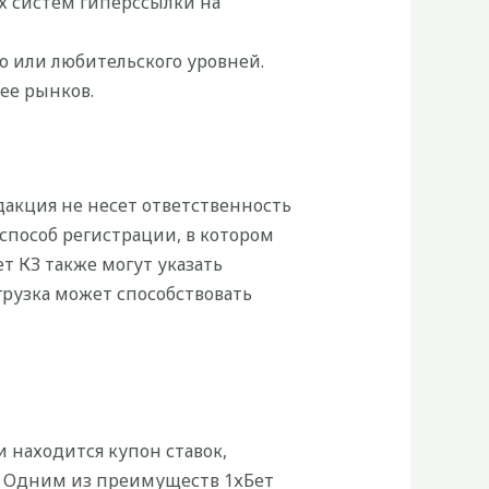
х систем гиперссылки на
го или любительского уровней.
ее рынков.
акция не несет ответственность
способ регистрации, в котором
т КЗ также могут указать
грузка может способствовать
и находится купон ставок,
. Одним из преимуществ 1хБет