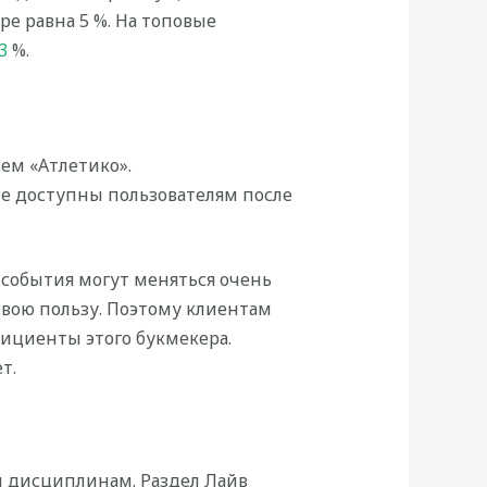
е равна 5 %. На топовые
3
%.
ем «Атлетико».
е доступны пользователям после
е события могут меняться очень
свою пользу. Поэтому клиентам
фициенты этого букмекера.
т.
ым дисциплинам. Раздел Лайв