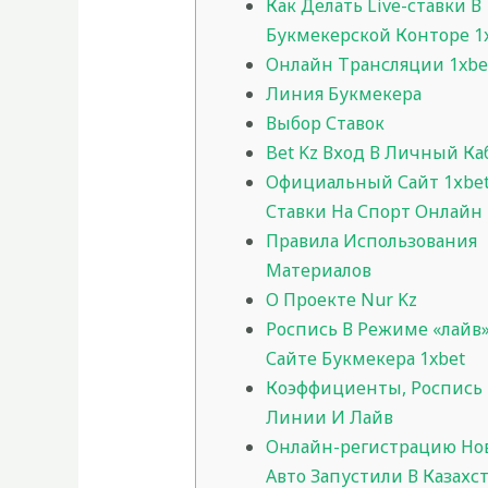
Как Делать Live-ставки В
Букмекерской Конторе 1
Онлайн Трансляции 1xbe
Линия Букмекера
Выбор Ставок
Bet Kz Вход В Личный К
Официальный Сайт 1хbet
Ставки На Спорт Онлайн
Правила Использования
Материалов
О Проекте Nur Kz
Роспись В Режиме «лайв»
Сайте Букмекера 1xbet
Коэффициенты, Роспись 
Линии И Лайв
Онлайн-регистрацию Но
Авто Запустили В Казахс