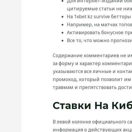
Для интернет-изданий обя
цитируемые статьи не ниже
На 1xbet kz survive бетто
Например, на матчах топо
Активировать бонусное пр
Все то, что можно прогноз
Содержание комментариев не име
за форму и характер комментари
указываются все личные и конта
промокод, который позволит им 
травмам и препятствовать дост
Ставки На Ки
В левой колонке официального сай
информация о действующих акци