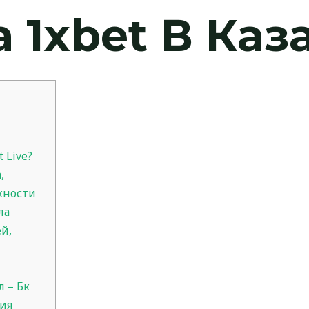
 1xbet В Каз
 Live?
,
жности
ла
й,
л – Бк
ия