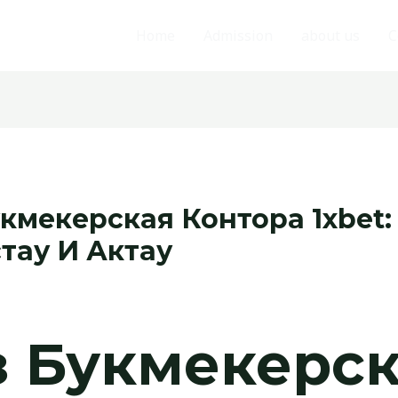
Home
Admission
about us
C
кмекерская Контора 1xbet:
тау И Актау
з Букмекерс