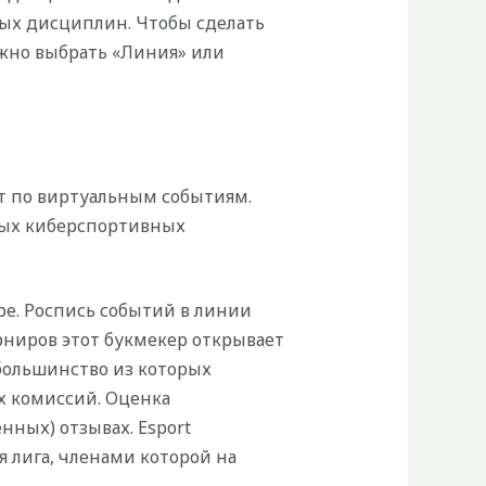
ных дисциплин. Чтобы сделать
ужно выбрать «Линия» или
ат по виртуальным событиям.
овых киберспортивных
ре. Роспись событий в линии
рниров этот букмекер открывает
 большинство из которых
х комиссий. Оценка
ных) отзывах. Esport
я лига, членами которой на