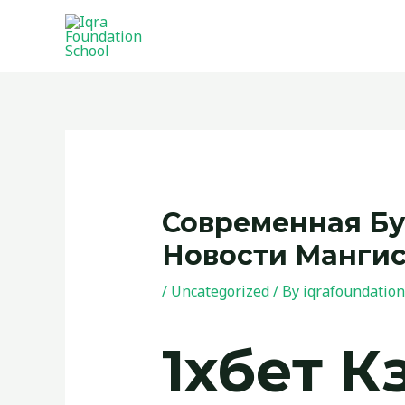
Skip
to
content
Post
navigation
Современная Бу
Новости Мангис
/
Uncategorized
/ By
iqrafoundation
1хбет К