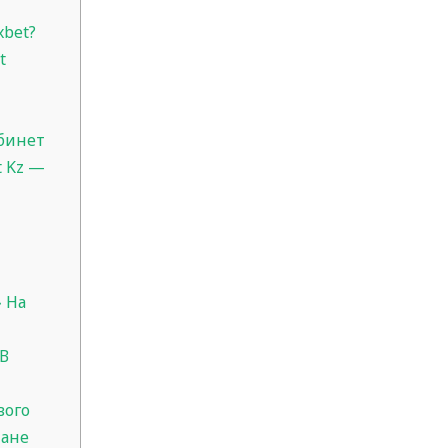
xbet?
t
абинет
 Kz —
 На
В
вого
тане