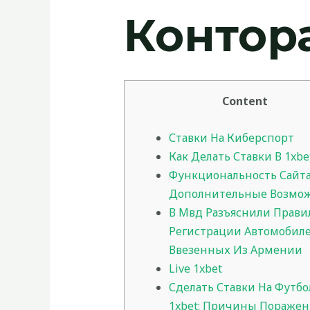
Контора
Content
Ставки На Киберспорт
Как Делать Ставки В 1xbet
Функциональность Сайта
Дополнительные Возмо
В Мвд Разъяснили Прави
Регистрации Автомобиле
Ввезенных Из Армении
Live 1xbet
Сделать Ставки На Футбо
1xbet: Причины Поражен