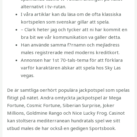
alternativt i tv-rutan.
I våra artiklar kan du läsa om de ofta klassiska
kortspelen som svenskar gillar att spela.
– Clark heter jag och tycker att ni har kommit en
bra bit we vår kommunikation va gäller detta.
Han använde samma f?rnamn och mejladress
males registrerade med moderns kreditkort.
Annonsen har 1st 70-tals-tema för att förklara
varför karaktären älskar att spela hos Sky Las
vegas.
De är samtliga oerhört populära jackpotspel som spelas
flitigt på nätet. Andra omtyckta jackpotspel är Mega
Fortune, Cosmic Fortune, Siberian Surprise, Joker
Millions, Goldmine Rango och Nice Lucky Frog. Casinot
kan stoltsera mediterranean hundratals spel we sitt
utbud males de har också en gedigen Sportsbook.