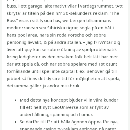
buss, i ett garage, alternativt vilar i vardagsrummet. ”Att
skryta” är titeln på den h?r 30-sekunders reklam. ”The
Boss” visas i sitt lyxiga hus, we bergen tillsammans
mediterranean sea Sibiriska tigrar, segla på en båt i
hans pool area, nära sin röda Porsche och sobre
personlig livvakt, & på andra ställen. – Jag f?rv?ntar dig
även att guy kan se sobre ökning av spelproblematik
kring ledigheter av den orsaken folk helt lätt har mer
dar att spela då, och när sobre spelare med 1st osunt
förhållande until spel inte capital t. ex. Behöver gå till
jobbet så finns det dyrare tid för m?jligheten att spela,
detsamma gäller ju andra missbruk.
Med detta nya koncept bjuder vi in våra kunder
till ett helt nytt LeoUniverse som är fyllt av
underhållning, spänning och humor.
Se därför till f?r att hålla ögonen öppna för nya,
spännande casino tv-reklam antingen på nätet