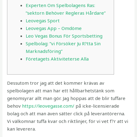
Experten Om Spelbolagens Ras:
”sektorn Behöver Regleras Hårdare”
Leovegas Sport
Leovegas App – Omdöme
Leo Vegas Bonus För Sportsbetting
Spelbolag: ”vi Försöker Ju R?tta Sin
Marknadsföring”
Företagets Aktiviteterse Alla
Dessutom tror jag att det kommer krävas av
spelbolagen att man har ett hållbarhetstänk som
genomsyrar allt man gör. Jag hoppas att de blir tuffare
behov
https://leovegasse.com/
på icke-licensierade
bolag och att man även sätter click på leverantörerna.
Vi välkomnar tuffa kvar och riktlinjer, för vi vet f?r att vi
kan leverera.