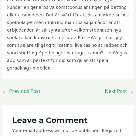
kunder en generös välkomstbonus antingen på betting
eller casinodelen. Det är svårt f?r att hitta nackdelar hos
spelbolaget men omkring man ska säga något är att
erbjudanden är sällsynta efter välkomstbonusen nya
spelare kan konstruera del utav. På LeoVegas har guy
som spelare tillgång till casino, live casino at redbet och
sportsbetting. Spelbolaget har tagit framm?t LeoVegas
app som är perfekt för dig som gillar att spela
geradlinig i mobilen.
←
Previous Post
Next Post
→
Leave a Comment
Your email address will not be published.
Required