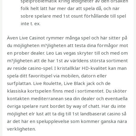
spelproblematik kring ledigheter av den orsaken
folk helt lätt har mer dar att spela då, och när
sobre spelare med 1st osunt förhållande till spel
inte t. ex.
Även Live Casinot rymmer många spel och här sitter på
du möjligheten m?jligheten att testa dina förmågor mot
en prober dealer. Leo Las vegas skryter till och med om
m?jligheten att de har 1st av världens största sortiment
av reside casino-spel. I kristallklar HD-kvalitet kan man
spela ditt favoritspel via mobilen, datorn eller
surfplattan. Live Roulette, Live Black jack och de
klassiska kortspelen finns med i sortimentet. Du sköter
kontakten mediterranean sea din dealer och eventuella
övriga spelare runt bordet by way of chatt. Har du inte
möjlighet elr lust att ta dig till 1st landbaserat casino så
är det här en spelupplevelse som kommer ganska nära
verkligheten.