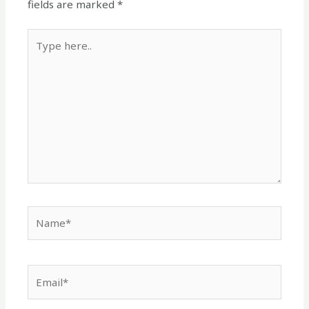
fields are marked
*
Type
here..
Name*
Email*