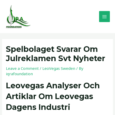
Skip
MAI
to
MEN
content
Post
navigation
Spelbolaget Svarar Om
Julreklamen Svt Nyheter
Leave a Comment
/
LeoVegas Sweden
/ By
iqrafoundation
Leovegas Analyser Och
Artiklar Om Leovegas
Dagens Industri