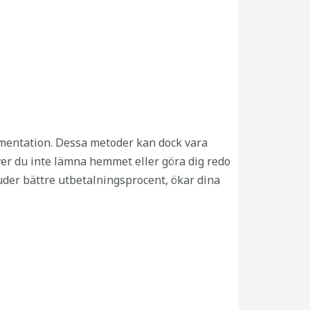
kumentation. Dessa metoder kan dock vara
ver du inte lämna hemmet eller göra dig redo
juder bättre utbetalningsprocent, ökar dina