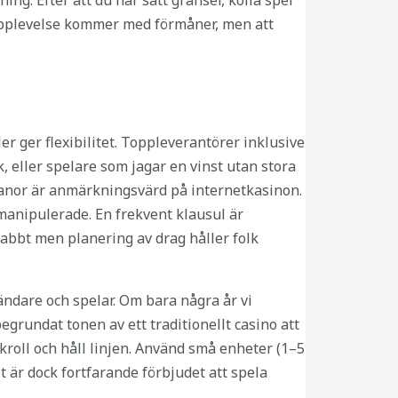
ng. Efter att du har satt gränser, kolla spel
e upplevelse kommer med förmåner, men att
 ger flexibilitet. Toppleverantörer inklusive
, eller spelare som jagar en vinst utan stora
anor är anmärkningsvärd på internetkasinon.
e manipulerade. En frekvent klausul är
snabbt men planering av drag håller folk
dare och spelar. Om bara några år vi
grundat tonen av ett traditionellt casino att
kroll och håll linjen. Använd små enheter (1–5
är dock fortfarande förbjudet att spela