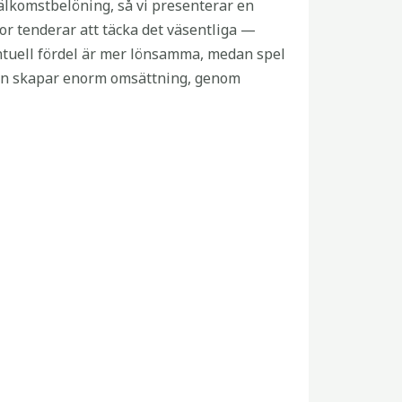
välkomstbelöning, så vi presenterar en
lor tenderar att täcka det väsentliga —
ntuell fördel är mer lönsamma, medan spel
inon skapar enorm omsättning, genom