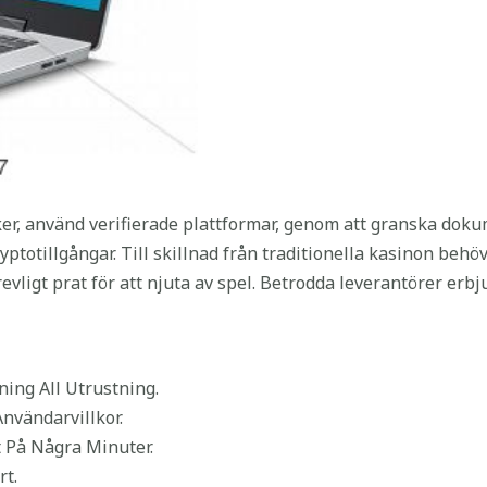
säker, använd verifierade plattformar, genom att granska do
totillgångar. Till skillnad från traditionella kasinon behö
revligt prat för att njuta av spel. Betrodda leverantörer erb
ing All Utrustning.
nvändarvillkor.
 På Några Minuter.
rt.