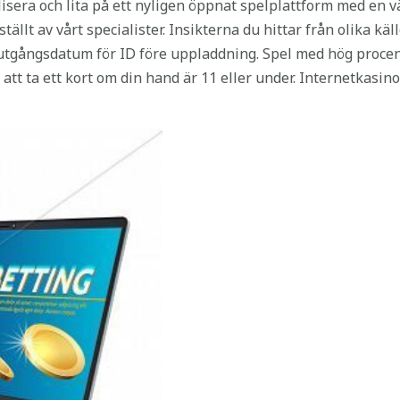
lisera och lita på ett nyligen öppnat spelplattform med en 
llt av vårt specialister. Insikterna du hittar från olika käl
 utgångsdatum för ID före uppladdning. Spel med hög proce
 att ta ett kort om din hand är 11 eller under. Internetkas