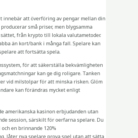
ket innebär att överföring av pengar mellan din
ng producerar små priser, men blygsamma
ättet, från krypto till lokala valutametoder.
abba än kort/bank i många fall. Spelare kan
pelare att fortsätta spela.
nssystem, för att säkerställa bekvämligheten
ingsmatchningar kan ge dig roligare. Tanken
er vid milstolpar för att minska risken. Glöm
vändare kan förändras mycket enligt
edande amerikanska kasinon erbjudanden utan
de session, särskilt för oerfarna spelare. Du
el och en brinnande 120%
g, låter nya spelare prova spel utan att sätta