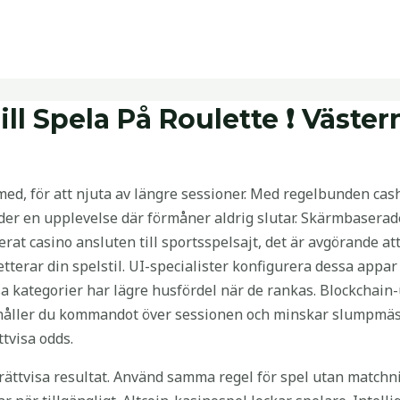
 Spela På Roulette ❗️ Västern
d, för att njuta av längre sessioner. Med regelbunden cas
er en upplevelse där förmåner aldrig slutar. Skärmbaserade
rat casino ansluten till sportsspelsajt, det är avgörande att
tterar din spelstil. UI-specialister konfigurera dessa appa
ssa kategorier har lägre husfördel när de rankas. Blockchain
behåller du kommandot över sessionen och minskar slumpmäss
tvisa odds.
rättvisa resultat. Använd samma regel för spel utan matchni