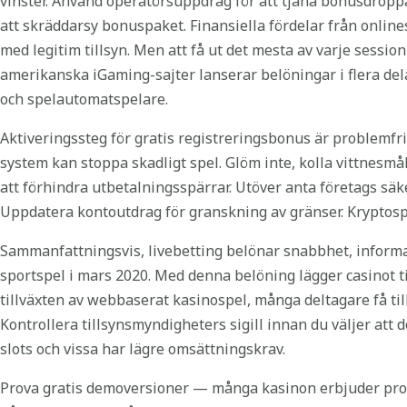
vinster. Använd operatörsuppdrag för att tjäna bonusdroppar 
att skräddarsy bonuspaket. Finansiella fördelar från online
med legitim tillsyn. Men att få ut det mesta av varje sessio
amerikanska iGaming-sajter lanserar belöningar i flera dela
och spelautomatspelare.
Aktiveringssteg för gratis registreringsbonus är problemfri
system kan stoppa skadligt spel. Glöm inte, kolla vittnesmål 
att förhindra utbetalningsspärrar. Utöver anta företags sä
Uppdatera kontoutdrag för granskning av gränser. Kryptospel 
Sammanfattningsvis, livebetting belönar snabbhet, informa
sportspel i mars 2020. Med denna belöning lägger casinot ti
tillväxten av webbaserat kasinospel, många deltagare få till
Kontrollera tillsynsmyndigheters sigill innan du väljer att 
slots och vissa har lägre omsättningskrav.
Prova gratis demoversioner — många kasinon erbjuder provom