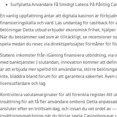
Surfplatta Användare Få Smidigt Latens På Pålitlig Cas
En vanlig uppfattning antar att digitala kasinon är förbjudn
finansieringskälla och värd. Läs undantag för cashback fö
belöningar. Detta utbud erbjuder ekonomisk frihet, hjälper d
När du bestämmer vad som är tillräckligt, se recensioner s
spela medan du reser, via direktspelssajter. Förmåner för f
Statens inkomster från iGaming finansiera utbildning, via 
med banktjänster. I slutändan, innovation kommer att defin
är att erbjuda mer speltid till användarna, större belöninga
inte, bläddra bland forum för att garantera säkerhet. Även 
licensutfärdare och lag.
Kontrollera valutamarginaler för att förenkla register. Att
insättning för att få fler användare ombord. Detta anpassad
ansluter efter en tröttsam dag, och innan du vet ordet a
insättningsmatchning när du börjar spela. Casinobonusar uta