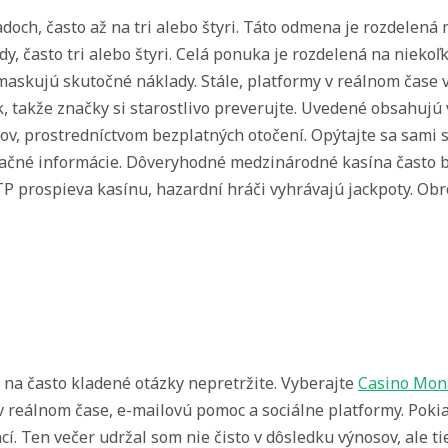
doch, často až na tri alebo štyri. Táto odmena je rozdelená 
y, často tri alebo štyri. Celá ponuka je rozdelená na niekoľko
skujú skutočné náklady. Stále, platformy v reálnom čase v
 takže značky si starostlivo preverujte. Uvedené obsahujú va
v, prostredníctvom bezplatných otočení. Opýtajte sa sami 
ačné informácie. Dôveryhodné medzinárodné kasína často b
RTP prospieva kasínu, hazardní hráči vyhrávajú jackpoty. Ob
ú na často kladené otázky nepretržite. Vyberajte
Casino Mon
 reálnom čase, e-mailovú pomoc a sociálne platformy. Pokia
í. Ten večer udržal som nie čisto v dôsledku výnosov, ale ti