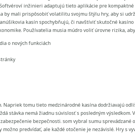
 Softvéroví inžinieri adaptujú tieto aplikácie pre kompaktné 
 by mali prispôsobiť volatilitu svojmu štýlu hry, aby si udr
, fanúšikovia kasín spochybňujú, či navštíviť skutočné kasí
onomike. Používatelia musia múdro voliť úrovne rizika, aby s
dia o nových funkciách
stránky
Napriek tomu tieto medzinárodné kasína dodržiavajú odliš
 Každá stávka nemá žiadnu súvislosť s posledným výsledkom.
y a zabezpečenie bezpečnosti. som vybral sumu sprevádzané 
 možno predvídať, ale každé otočenie je nezávislé. Hry s vy