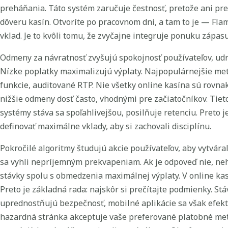
preháňania. Táto systém zaručuje čestnosť, pretože ani p
dôveru kasín. Otvoríte po pracovnom dni, a tam to je — F
vklad. Je to kvôli tomu, že zvyčajne integruje ponuku zápasu
Odmeny za návratnosť zvyšujú spokojnosť používateľov, udr
Nízke poplatky maximalizujú výplaty. Najpopulárnejšie met
funkcie, auditované RTP. Nie všetky online kasína sú rovnak
nižšie odmeny dosť často, vhodnými pre začiatočníkov. Tiet
systémy stáva sa spoľahlivejšou, posilňuje retenciu. Preto
definovať maximálne vklady, aby si zachovali disciplínu.
Pokročilé algoritmy študujú akcie používateľov, aby vytvár
sa vyhli nepríjemným prekvapeniam. Ak je odpoveď nie, nehľa
stávky spolu s obmedzenia maximálnej výplaty. V online ka
Preto je základná rada: najskôr si prečítajte podmienky. Stá
uprednostňujú bezpečnosť, mobilné aplikácie sa však efekt
hazardná stránka akceptuje vaše preferované platobné metó