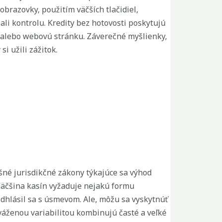
obrazovky, použitím väčších tlačidiel,
žali kontrolu. Kredity bez hotovosti poskytujú
no alebo webovú stránku. Záverečné myšlienky,
i užili zážitok.
né jurisdikčné zákony týkajúce sa výhod
 Väčšina kasín vyžaduje nejakú formu
odhlásil sa s úsmevom. Ale, môžu sa vyskytnúť
váženou variabilitou kombinujú časté a veľké