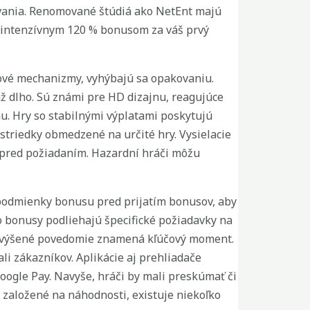
ovania. Renomované štúdiá ako NetEnt majú
a intenzívnym 120 % bonusom za váš prvý
sové mechanizmy, vyhýbajú sa opakovaniu.
ž dlho. Sú známi pre HD dizajnu, reagujúce
rmu. Hry so stabilnými výplatami poskytujú
striedky obmedzené na určité hry. Vysielacie
y pred požiadaním. Hazardní hráči môžu
te podmienky bonusu pred prijatím bonusov, aby
to bonusy podliehajú špecifické požiadavky na
to zvýšené povedomie znamená kľúčový moment.
li zákazníkov. Aplikácie aj prehliadače
oogle Pay. Navyše, hráči by mali preskúmať či
založené na náhodnosti, existuje niekoľko