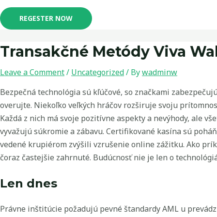
REGESTER NOW
Transakčné Metódy Viva Wall
Leave a Comment
/
Uncategorized
/ By
wadminw
Bezpečná technológia sú kľúčové, so značkami zabezpečujúc
overujte. Niekoľko veľkých hráčov rozširuje svoju prítomn
Každá z nich má svoje pozitívne aspekty a nevýhody, ale v
vyvažujú súkromie a zábavu. Certifikované kasína sú poháňan
vedené krupiérom zvýšili vzrušenie online zážitku. Ako prík
čoraz častejšie zahrnuté. Budúcnosť nie je len o technológiá
Len dnes
Právne inštitúcie požadujú pevné štandardy AML u prevádzko