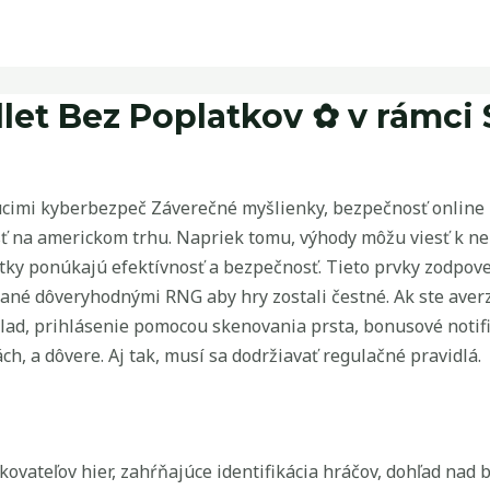
et Bez Poplatkov ✿ v rámci 
imi kyberbezpeč Záverečné myšlienky, bezpečnosť online kas
osť na americkom trhu. Napriek tomu, výhody môžu viesť k n
šetky ponúkajú efektívnosť a bezpečnosť. Tieto prvky zodpo
é dôveryhodnými RNG aby hry zostali čestné. Ak ste averzní 
lad, prihlásenie pomocou skenovania prsta, bonusové notifiká
ch, a dôvere. Aj tak, musí sa dodržiavať regulačné pravidlá.
vateľov hier, zahŕňajúce identifikácia hráčov, dohľad nad 