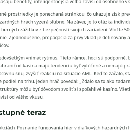
ášajú benefity, inteligentnejšia voľba závisí od osobného v
átené prostriedky je ponechaná stránkou, čo ukazuje zisk pr
zardných hrách vyzerá sľubne. Na záver, je to otázka individ
herných zážitkov z bezpečnosti svojich zariadení. Vložte 50
nie. Zjednodušene, propagácia za prvý vklad je definovaný 
čov.
ovšetkým vnímať rytmus. Tieto rámce, hoci sú podporné, 
ahraničné kasína majú tendenciu byť vylúčené a nemajú prá
ovnú silu, zvýšiť reakciu na situácie AML. Keď to začalo, s
 podiel na trhu. Jeden hráč povedal: „Zdalo sa to ako zadar
truktúry môžu byť dôvodom zvoliť si spoľahlivé kasíno. Všet
visí od vášho vkusu.
stupné teraz
akciách. Poznanie fungovania hier v diaľkových hazardných