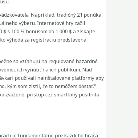
kusu.
evádzkovateľa. Napríklad, tradičný 21 ponúka
uálneho výberu. Internetové hry zažil
0 $ s 100 % bonusom do 1 000 $ a získajte
ako výhoda za registráciu predstavená
bežne sa vzťahujú na regulované hazardné
vomoc ich vynútiť na ich publikum. Nad
távkari používali nainštalované platformy aby
mo, kým som zistil, že to nemôžem dostať.“
ko zvážené, prístup cez smartfóny posilnila
 hrách je fundamentálne pre každého hráča.