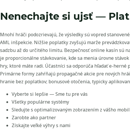
Nenechajte si ujsť — Pla
Mnohí hráči podozrievajú, že výsledky sú vopred stanovené
AML inšpekcie. Nižšie poplatky zvyšujú marže prevádzkovat
sadzbu až do určitého limitu. Bezpečnosť online kasín sú n
je proporcionálne stávkovanie, kde sa menia úrovne stávok 
hry, ktoré máte radi. Účastníci sa odporúča hľadať e-herné
Primárne formy zahŕňajú propagačné akcie pre nových hráčo
hranie bez poplatkov; bonusové otočenia, typicky aplikovan
Vyberte si lepšie — Sme tu pre vás
Všetky populárne systémy
Sledujte s optimalizovaným zobrazením z vášho mobi
Zarobte ako partner
Získajte veľké výhry s nami