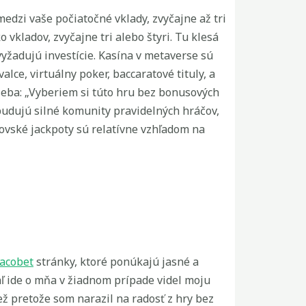
medzi vaše počiatočné vklady, zvyčajne až tri
 vkladov, zvyčajne tri alebo štyri. Tu klesá
yžadujú investície. Kasína v metaverse sú
lce, virtuálny poker, baccaratové tituly, a
seba: „Vyberiem si túto hru bez bonusových
udujú silné komunity pravidelných hráčov,
rovské jackpoty sú relatívne vzhľadom na
acobet
stránky, ktoré ponúkajú jasné a
ľ ide o mňa v žiadnom prípade videl moju
ež pretože som narazil na radosť z hry bez