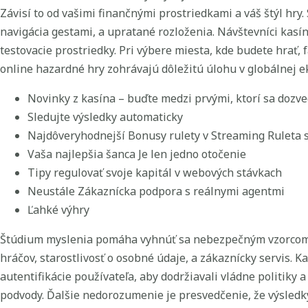
Závisí to od vašimi finančnými prostriedkami a váš štýl hry.
navigácia gestami, a upratané rozloženia. Návštevníci kasína
testovacie prostriedky. Pri výbere miesta, kde budete hrať
online hazardné hry zohrávajú dôležitú úlohu v globálnej ek
Novinky z kasína – buďte medzi prvými, ktorí sa dozve
Sledujte výsledky automaticky
Najdôveryhodnejší Bonusy rulety v Streaming Ruleta 
Vaša najlepšia šanca Je len jedno otočenie
Tipy regulovať svoje kapitál v webových stávkach
Neustále Zákaznícka podpora s reálnymi agentmi
Ľahké výhry
Štúdium myslenia pomáha vyhnúť sa nebezpečným vzorcom. 
hráčov, starostlivosť o osobné údaje, a zákaznícky servis.
autentifikácie používateľa, aby dodržiavali vládne politik
podvody. Ďalšie nedorozumenie je presvedčenie, že výsledky