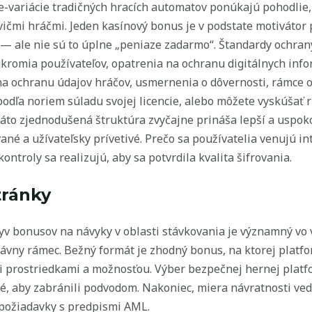
 e-variácie tradičných hracích automatov ponúkajú pohodlie,
vičmi hráčmi. Jeden kasínový bonus je v podstate motiváto
re — ale nie sú to úplne „peniaze zadarmo“. Štandardy ochran
romia používateľov, opatrenia na ochranu digitálnych infor
na ochranu údajov hráčov, usmernenia o dôvernosti, rámce 
dľa noriem súladu svojej licencie, alebo môžete vyskúšať r
áto zjednodušená štruktúra zvyčajne prináša lepší a uspoko
vané a užívateľsky prívetivé. Prečo sa používatelia venujú
troly sa realizujú, aby sa potvrdila kvalita šifrovania.
tránky
v bonusov na návyky v oblasti stávkovania je významný vo 
rávny rámec. Bežný formát je zhodný bonus, na ktorej platfo
i prostriedkami a možnosťou. Výber bezpečnej hernej platf
, aby zabránili podvodom. Nakoniec, miera návratnosti vedie
požiadavky s predpismi AML.