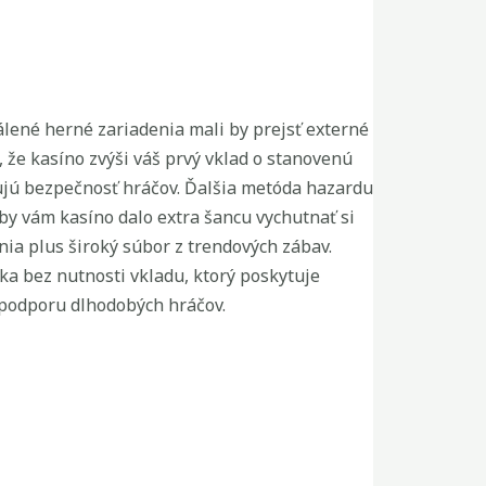
álené herné zariadenia mali by prejsť externé
že kasíno zvýši váš prvý vklad o stanovenú
čujú bezpečnosť hráčov. Ďalšia metóda hazardu
by vám kasíno dalo extra šancu vychutnať si
nia plus široký súbor z trendových zábav.
a bez nutnosti vkladu, ktorý poskytuje
 podporu dlhodobých hráčov.