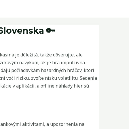
Slovenska 🔑
ína je dôležitá, takže dôverujte, ale
ezdravým návykom, ak je hra impulzívna.
vedajú požiadavkám hazardných hráčov, ktorí
voči riziku, zvoľte nízku volatilitu. Sedenia
cie v aplikácii, a offline náhľady hier sú
bankovými aktivitami, a upozornenia na