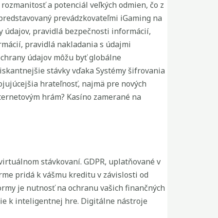
 rozmanitosť a potenciál veľkých odmien, čo z
r predstavovaný prevádzkovateľmi iGaming na
y údajov, pravidlá bezpečnosti informácií,
mácií, pravidlá nakladania s údajmi
ochrany údajov môžu byť globálne
iskantnejšie stávky vďaka Systémy šifrovania
jujúcejšia hrateľnosť, najmä pre nových
 internetovým hrám? Kasíno zamerané na
virtuálnom stávkovaní. GDPR, uplatňované v
rme pridá k vášmu kreditu v závislosti od
ormy je nutnosť na ochranu vašich finančných
 k inteligentnej hre. Digitálne nástroje