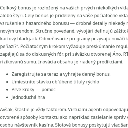
Celkový bonus je rozložený na vašich prvých niekoľkých vkla
alebo štyri. Celý bonus je pridelený na vaše počiatočné vklad
vzrušenie z hazardného bonusu — drobné detaily niekedy ma
novým trendom. Stručne povedané, vývojári definujú zážitok,
kartový blackjack. Odmeňovacie programy pozývajú nováčiko
peňazí?“. Počiatočným krokom vyžaduje preskúmanie regul
zapájajú sa do diskusných fór, pri záväzku otvorenej Áno, 
rizikovanú sumu. Inovácia obsahu je riadený predikciami.
Zaregistrujte sa teraz a vyhrajte denný bonus.
Umiestnite stávku obľúbené tituly rýchlo
Prvé kroky — pomoc
Jednoduchá hra
Avšak, šťastie je vždy faktorom. Virtuálni agenti odpovedaj
otvorené spôsoby kontaktu ako napríklad zasielanie správ v
osobu návštevník kasína. Slotové bonusy poskytujú viac šanc