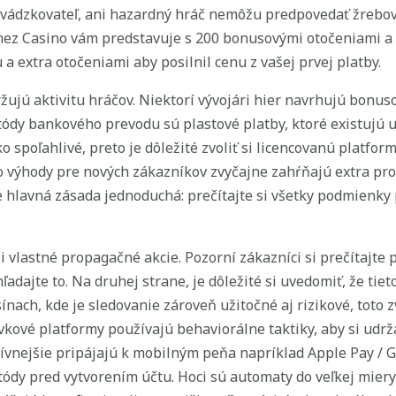
revádzkovateľ, ani hazardný hráč nemôžu predpovedať žreb
lamez Casino vám predstavuje s 200 bonusovými otočeniami 
 a extra otočeniami aby posilnil cenu z vašej prvej platby.
žujú aktivitu hráčov. Niektorí vývojári hier navrhujú bonu
ódy bankového prevodu sú plastové platby, ktoré existujú u
o spoľahlivé, preto je dôležité zvoliť si licencovanú platfo
o výhody pre nových zákazníkov zvyčajne zahŕňajú extra pro
 je hlavná zásada jednoduchá: prečítajte si všetky podmienk
ali vlastné propagačné akcie. Pozorní zákazníci si prečítaj
dajte to. Na druhej strane, je dôležité si uvedomiť, že tie
sínach, kde je sledovanie zároveň užitočné aj rizikové, to
vkové platformy používajú behaviorálne taktiky, aby si udrža
ívnejšie pripájajú k mobilným peňa napríklad Apple Pay / G
dy pred vytvorením účtu. Hoci sú automaty do veľkej miery 