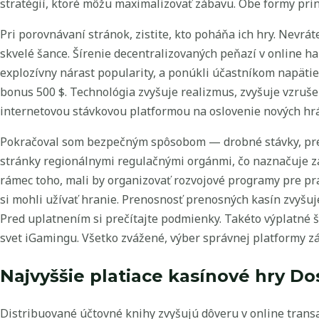
stratégií, ktoré môžu maximalizovať zábavu. Obe formy prin
Pri porovnávaní stránok, zistite, kto poháňa ich hry. Nevr
skvelé šance. Šírenie decentralizovaných peňazí v online ha
explozívny nárast popularity, a ponúkli účastníkom napätie 
bonus 500 $. Technológia zvyšuje realizmus, zvyšuje vzruše
internetovou stávkovou platformou na oslovenie nových hrá
Pokračoval som bezpečným spôsobom — drobné stávky, pred
stránky regionálnymi regulačnými orgánmi, čo naznačuje z
rámec toho, mali by organizovať rozvojové programy pre prac
si mohli užívať hranie. Prenosnosť prenosných kasín zvyšuje
Pred uplatnením si prečítajte podmienky. Takéto výplatné š
svet iGamingu. Všetko zvážené, výber správnej platformy zá
Najvyššie platiace kasínové hry Do
Distribuované účtovné knihy zvyšujú dôveru v online trans