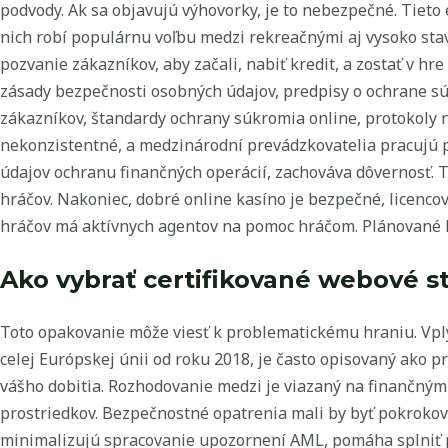
podvody. Ak sa objavujú výhovorky, je to nebezpečné. Tieto
nich robí populárnu voľbu medzi rekreačnými aj vysoko sta
pozvanie zákazníkov, aby začali, nabiť kredit, a zostať v h
zásady bezpečnosti osobných údajov, predpisy o ochrane súk
zákazníkov, štandardy ochrany súkromia online, protokoly 
nekonzistentné, a medzinárodní prevádzkovatelia pracujú po
údajov ochranu finančných operácií, zachováva dôvernosť. T
hráčov. Nakoniec, dobré online kasíno je bezpečné, licenco
hráčov má aktívnych agentov na pomoc hráčom. Plánované kon
Ako vybrať certifikované webové s
Toto opakovanie môže viesť k problematickému hraniu. Vply
celej Európskej únii od roku 2018, je často opisovaný ako p
vášho dobitia. Rozhodovanie medzi je viazaný na finančným
prostriedkov. Bezpečnostné opatrenia mali by byť pokrokové
minimalizujú spracovanie upozornení AML, pomáha splniť 