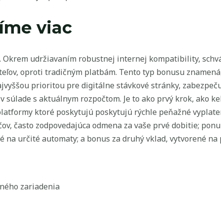
tíme viac
. Okrem udržiavaním robustnej internej kompatibility, schv
eľov, oproti tradičným platbám. Tento typ bonusu znamená, 
ajvyššou prioritou pre digitálne stávkové stránky, zabezpe
v súlade s aktuálnym rozpočtom. Je to ako prvý krok, ako ke
 platformy ktoré poskytujú poskytujú rýchle peňažné vyplate
v, často zodpovedajúca odmena za vaše prvé dobitie; ponuk
é na určité automaty; a bonus za druhý vklad, vytvorené na
lného zariadenia