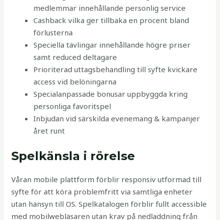
medlemmar innehållande personlig service
Cashback vilka ger tillbaka en procent bland
förlusterna
Speciella tävlingar innehållande högre priser
samt reduced deltagare
Prioriterad uttagsbehandling till syfte kvickare
access vid belöningarna
Specialanpassade bonusar uppbyggda kring
personliga favoritspel
Inbjudan vid särskilda evenemang & kampanjer
året runt
Spelkänsla i rörelse
Våran mobile plattform förblir responsiv utformad till
syfte för att köra problemfritt via samtliga enheter
utan hänsyn till OS. Spelkatalogen förblir fullt accessible
med mobilwebläsaren utan krav på nedladdning från