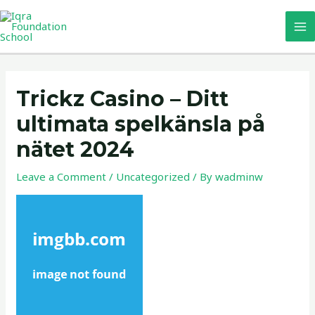
Skip
MA
to
M
content
Post
navigation
Trickz Casino – Ditt
ultimata spelkänsla på
nätet 2024
Leave a Comment
/
Uncategorized
/ By
wadminw