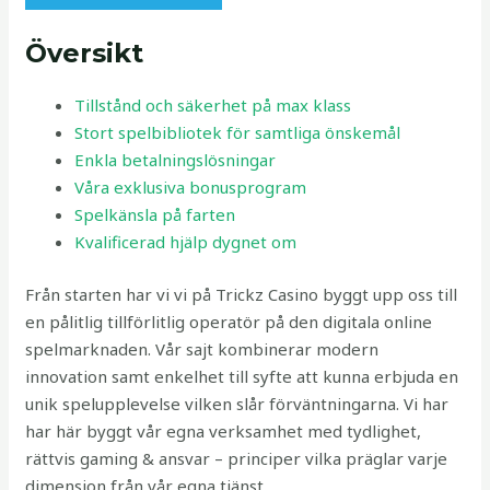
Översikt
Tillstånd och säkerhet på max klass
Stort spelbibliotek för samtliga önskemål
Enkla betalningslösningar
Våra exklusiva bonusprogram
Spelkänsla på farten
Kvalificerad hjälp dygnet om
Från starten har vi vi på Trickz Casino byggt upp oss till
en pålitlig tillförlitlig operatör på den digitala online
spelmarknaden. Vår sajt kombinerar modern
innovation samt enkelhet till syfte att kunna erbjuda en
unik spelupplevelse vilken slår förväntningarna. Vi har
har här byggt vår egna verksamhet med tydlighet,
rättvis gaming & ansvar – principer vilka präglar varje
dimension från vår egna tjänst.