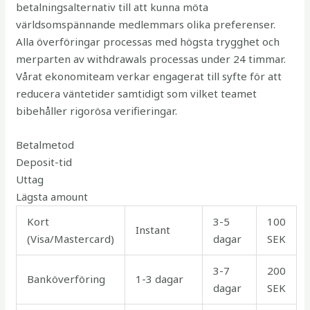
betalningsalternativ till att kunna möta
världsomspännande medlemmars olika preferenser.
Alla överföringar processas med högsta trygghet och
merparten av withdrawals processas under 24 timmar.
Vårat ekonomiteam verkar engagerat till syfte för att
reducera väntetider samtidigt som vilket teamet
bibehåller rigorösa verifieringar.
Betalmetod
Deposit-tid
Uttag
Lägsta amount
Kort
3-5
100
Instant
(Visa/Mastercard)
dagar
SEK
3-7
200
Banköverföring
1-3 dagar
dagar
SEK