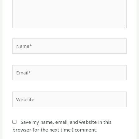
Name*
Email*
Website
Save my name, email, and website in this
browser for the next time I comment.