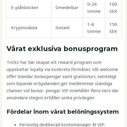
0-24
100
E-plånböcker
Omedelbar
timme
SEK
1-6
150
Kryptovaluta
Instant
timme
SEK
Vårat exklusiva bonusprogram
Trickz har här skapat ett reward program som
uppskattar loyalty via konkreta förmåner. Vår welcome
offer blandar bonuspengar samt gratissnurr, samtidigt
som löpande erbjudanden ger medlemmar ständiga
chanser vid bonus- pengar. VIP innehåller flera tiers där
användare stegvis erhåller unika privilegier.
Fördelar inom vårat belöningssystem
Personlig dedikerad kontomanager åt VIP-