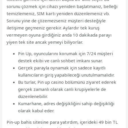
sorunu çözmek için cihazı yeniden başlatmanız, belleği
temizlemeniz, SIM kartı yeniden düzenlemeniz vb.
Sorunu yine de çözemezseniz müşteri desteğiyle
iletişime geçmeniz gerekir. Aylardır tek kuruş
vermeyen oyuna girdiğiniz anda 10 dakikada parayı
yiyen tek site ancak yemeyi biliyorlar.
Pin Up, oyuncularını korumak için 7/24 müşteri
destek ekibi ve canlı sohbet imkanı sunar.
Gerçek parayla oynamak için sadece kayıtlı
kullanıcıların giriş yapabileceği unutulmamalıdır.
Bu turlar, Pin up casino bölümünü ziyaret ederek
gerçek zamanlı olarak canlı krupiyelerle de
düzenlenebilir.
Kumarhane, adres değişikliğini sahip değişikliği
olarak kabul eder.
Pin-up bahis sitesine para yatırdım, içerideki 49 bin TL