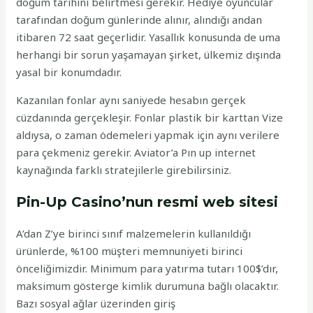
doğum tarihini belirtmesi gerekir. Hediye oyuncular
tarafından doğum günlerinde alınır, alındığı andan
itibaren 72 saat geçerlidir. Yasallık konusunda de uma
herhangi bir sorun yaşamayan şirket, ülkemiz dışında
yasal bir konumdadır.
Kazanılan fonlar aynı saniyede hesabın gerçek
cüzdanında gerçekleşir. Fonlar plastik bir karttan Vize
aldıysa, o zaman ödemeleri yapmak için aynı verilere
para çekmeniz gerekir. Aviator’a Pın up internet
kaynağında farklı stratejilerle girebilirsiniz.
Pin-Up Casino’nun resmi web sitesi
A’dan Z’ye birinci sınıf malzemelerin kullanıldığı
ürünlerde, %100 müşteri memnuniyeti birinci
önceliğimizdir. Minimum para yatırma tutarı 100$’dır,
maksimum gösterge kimlik durumuna bağlı olacaktır.
Bazı sosyal ağlar üzerinden giriş