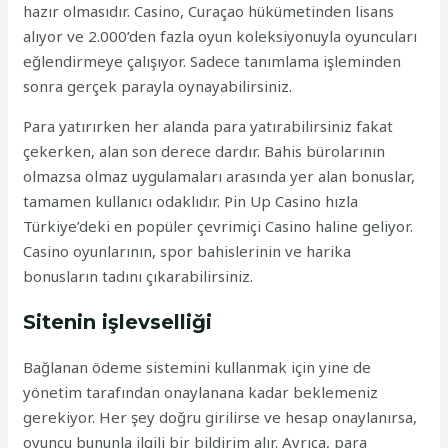
hazır olmasıdır. Casino, Curaçao hükümetinden lisans
alıyor ve 2.000’den fazla oyun koleksiyonuyla oyuncuları
eğlendirmeye çalışıyor. Sadece tanımlama işleminden
sonra gerçek parayla oynayabilirsiniz.
Para yatırırken her alanda para yatırabilirsiniz fakat
çekerken, alan son derece dardır. Bahis bürolarının
olmazsa olmaz uygulamaları arasında yer alan bonuslar,
tamamen kullanıcı odaklıdır. Pin Up Casino hızla
Türkiye’deki en popüler çevrimiçi Casino haline geliyor.
Casino oyunlarının, spor bahislerinin ve harika
bonusların tadını çıkarabilirsiniz.
Sitenin işlevselliği
Bağlanan ödeme sistemini kullanmak için yine de
yönetim tarafından onaylanana kadar beklemeniz
gerekiyor. Her şey doğru girilirse ve hesap onaylanırsa,
oyuncu bununla ilgili bir bildirim alır. Ayrıca, para