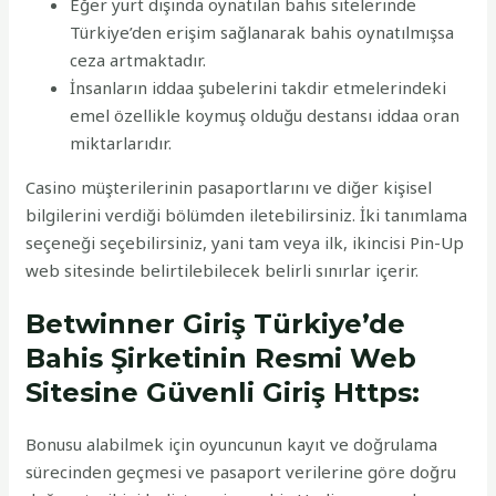
Eğer yurt dışında oynatılan bahis sitelerinde
Türkiye’den erişim sağlanarak bahis oynatılmışsa
ceza artmaktadır.
İnsanların iddaa şubelerini takdir etmelerindeki
emel özellikle koymuş olduğu destansı iddaa oran
miktarlarıdır.
Casino müşterilerinin pasaportlarını ve diğer kişisel
bilgilerini verdiği bölümden iletebilirsiniz. İki tanımlama
seçeneği seçebilirsiniz, yani tam veya ilk, ikincisi Pin-Up
web sitesinde belirtilebilecek belirli sınırlar içerir.
Betwinner Giriş Türkiye’de
Bahis Şirketinin Resmi Web
Sitesine Güvenli Giriş Https:
Bonusu alabilmek için oyuncunun kayıt ve doğrulama
sürecinden geçmesi ve pasaport verilerine göre doğru