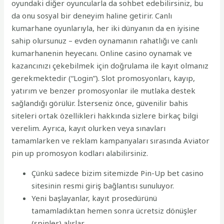
oyundaki diğer oyuncularla da sohbet edebilirsiniz, bu
da onu sosyal bir deneyim haline getirir. Canlı
kumarhane oyunlarıyla, her iki dünyanın da en iyisine
sahip olursunuz – evden oynamanın rahatlığı ve canlı
kumarhanenin heyecanı. Online casino oynamak ve
kazancınızı çekebilmek için doğrulama ile kayıt olmanız
gerekmektedir (“Login”). Slot promosyonları, kayıp,
yatırım ve benzer promosyonlar ile mutlaka destek
sağlandığı görülür. İsterseniz önce, güvenilir bahis
siteleri ortak özellikleri hakkında sizlere birkaç bilgi
verelim. Ayrıca, kayıt olurken veya sınavları
tamamlarken ve reklam kampanyaları sırasında Aviator
pin up promosyon kodları alabilirsiniz.
Çünkü sadece bizim sitemizde Pin-Up bet casino
sitesinin resmi giriş bağlantısı sunuluyor.
Yeni başlayanlar, kayıt prosedürünü
tamamladıktan hemen sonra ücretsiz dönüşler
(spinler) alırlar.