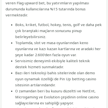
veren Flag upward bet, bu yatırımların yapılması
durumunda kullanıcılarına %15 tutarında bonus
vermektedir.
Boks, kriket, futbol, ​​hokey, tenis, golf ve daha pek
çok branştaki maçların sonucunu pinup
belirleyebilirsiniz.
Toplamda, slot ve masa oyunlarından keno
oyunlarına ve kazı kazan kartlarına ve aradaki her
şeye kadar 2.600’den fazla oyun var.
Servisimiz deneyimli ekibiyle kaliteli teknik
destek hizmeti sunmaktadır.
Bazı ileri teknoloji bahis sitelerinde olan demo
oyun oynamak özelliği de Pin Up betting casino
sitesinin artılarındandır.
O zamandan beri bu kusuru düzeltti ve NetEnt,
Microgaming ve Evolution çeşidinin online casino
sağlayıcılarına ev sahipliği yapıyor.