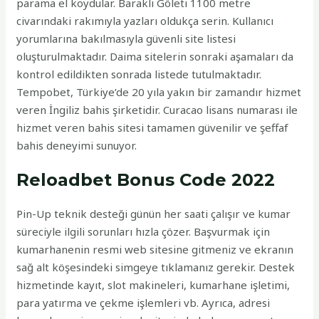
parama el koydular. Baraklı Göleti 1100 metre
civarındaki rakımıyla yazları oldukça serin. Kullanıcı
yorumlarına bakılmasıyla güvenli site listesi
oluşturulmaktadır. Daima sitelerin sonraki aşamaları da
kontrol edildikten sonrada listede tutulmaktadır.
Tempobet, Türkiye’de 20 yıla yakın bir zamandır hizmet
veren İngiliz bahis şirketidir. Curacao lisans numarası ile
hizmet veren bahis sitesi tamamen güvenilir ve şeffaf
bahis deneyimi sunuyor.
Reloadbet Bonus Code 2022
Pin-Up teknik desteği günün her saati çalışır ve kumar
süreciyle ilgili sorunları hızla çözer. Başvurmak için
kumarhanenin resmi web sitesine gitmeniz ve ekranın
sağ alt köşesindeki simgeye tıklamanız gerekir. Destek
hizmetinde kayıt, slot makineleri, kumarhane işletimi,
para yatırma ve çekme işlemleri vb. Ayrıca, adresi