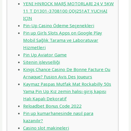
YENI HNROCK MARŞ MOTORLARI 24 V 5KW
11 T D1301-3708100 QDJ251AT YUCHAI
IÇIN
Pin-Up Casino Ödeme Seçenekleri
Pin up Girls Slots Apps on Google Play
Mobil Sağlık Tarama ve Laboratuvar
Hizmetleri
Pin Up Aviator Game
Sitenin işlevselliği
Kings Chance Casino De Bonne Facture Ou
Arnaque? Fusion Avis Des Joueurs
Kaymaz Paspas Mutfak Mat Rockabilly 50s
Yama Pin Up Kız zemin halısı giriş kapısı
Halı Kapalı Dekoratif
Reloadbet Bonus Code 2022
Pin up kumarhanesinde nasıl para
kazanılır?​
Casino slot makineleri