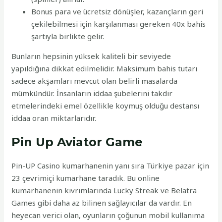
Bonus para ve ücretsiz dönüşler, kazançların geri
çekilebilmesi için karşılanması gereken 40x bahis
şartıyla birlikte gelir.
Bunların hepsinin yüksek kaliteli bir seviyede
yapıldığına dikkat edilmelidir. Maksimum bahis tutarı
sadece akşamları mevcut olan belirli masalarda
mümkündür. İnsanların iddaa şubelerini takdir
etmelerindeki emel özellikle koymuş olduğu destansı
iddaa oran miktarlarıdır.
Pin Up Aviator Game
Pin-UP Casino kumarhanenin yanı sıra Türkiye pazar için
23 çevrimiçi kumarhane taradık. Bu online
kumarhanenin kıvrımlarında Lucky Streak ve Belatra
Games gibi daha az bilinen sağlayıcılar da vardır. En
heyecan verici olan, oyunların çoğunun mobil kullanıma