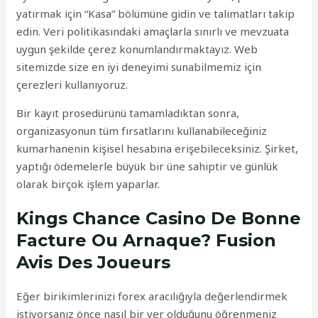
yatırmak için “Kasa” bölümüne gidin ve talimatları takip
edin. Veri politikasındaki amaçlarla sınırlı ve mevzuata
uygun şekilde çerez konumlandırmaktayız. Web
sitemizde size en iyi deneyimi sunabilmemiz için
çerezleri kullanıyoruz.
Bir kayıt prosedürünü tamamladıktan sonra,
organizasyonun tüm fırsatlarını kullanabileceğiniz
kumarhanenin kişisel hesabına erişebileceksiniz. Şirket,
yaptığı ödemelerle büyük bir üne sahiptir ve günlük
olarak birçok işlem yaparlar.
Kings Chance Casino De Bonne
Facture Ou Arnaque? Fusion
Avis Des Joueurs
Eğer birikimlerinizi forex aracılığıyla değerlendirmek
istiyorsanız önce nasıl bir yer olduğunu öğrenmeniz