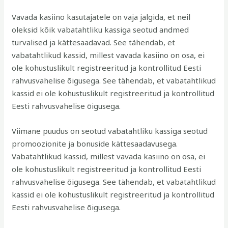
Vavada kasiino kasutajatele on vaja jälgida, et neil
oleksid kõik vabatahtliku kassiga seotud andmed
turvalised ja kättesaadavad. See tähendab, et
vabatahtlikud kassid, millest vavada kasiino on osa, ei
ole kohustuslikult registreeritud ja kontrollitud Eesti
rahvusvahelise õigusega. See tähendab, et vabatahtlikud
kassid ei ole kohustuslikult registreeritud ja kontrollitud
Eesti rahvusvahelise õigusega.
Viimane puudus on seotud vabatahtliku kassiga seotud
promoozionite ja bonuside kättesaadavusega.
Vabatahtlikud kassid, millest vavada kasiino on osa, ei
ole kohustuslikult registreeritud ja kontrollitud Eesti
rahvusvahelise õigusega. See tähendab, et vabatahtlikud
kassid ei ole kohustuslikult registreeritud ja kontrollitud
Eesti rahvusvahelise õigusega.