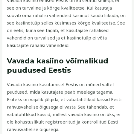
Vavada kasiino eelised Eestis on ka seotud sellega, et
see on turvaline ja kõrge kvaliteetse. Kui kasutaja
soovib oma rahalisi vahendeid kasiinot kaudu liikuda, on
see kasiinotüüp selles küsimuses kõrge kvaliteetse. See
on eelis, kuna see tagab, et kasutajate rahalised
vahendid on turvalised ja et kasiinotüüp ei võta
kasutajate rahalisi vahendeid.
Vavada kasiino võimalikud
puudused Eestis
Vavada kasiino kasutamisel Eestis on mõned vältel
puudused, mida kasutajate peab meelega tagama.
Esiteks on vajalik jälgida, et vabatahtlikud kassid Eesti
rahvusvahelise õigusega ei vasta. See tähendab, et
vabatahtlikud kassid, millest vavada kasiino on üks, ei
ole kohustuslikult registreeritud ja kontrollitud Eesti
rahvusvahelise õigusega.