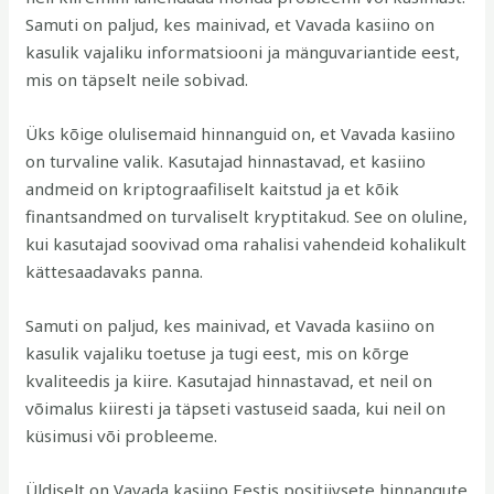
Samuti on paljud, kes mainivad, et Vavada kasiino on
kasulik vajaliku informatsiooni ja mänguvariantide eest,
mis on täpselt neile sobivad.
Üks kõige olulisemaid hinnanguid on, et Vavada kasiino
on turvaline valik. Kasutajad hinnastavad, et kasiino
andmeid on kriptograafiliselt kaitstud ja et kõik
finantsandmed on turvaliselt kryptitakud. See on oluline,
kui kasutajad soovivad oma rahalisi vahendeid kohalikult
kättesaadavaks panna.
Samuti on paljud, kes mainivad, et Vavada kasiino on
kasulik vajaliku toetuse ja tugi eest, mis on kõrge
kvaliteedis ja kiire. Kasutajad hinnastavad, et neil on
võimalus kiiresti ja täpseti vastuseid saada, kui neil on
küsimusi või probleeme.
Üldiselt on Vavada kasiino Eestis positiivsete hinnangute