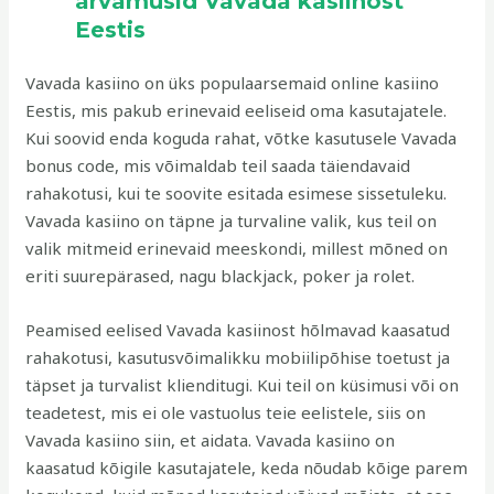
arvamusid Vavada kasiinost
Eestis
Vavada kasiino on üks populaarsemaid online kasiino
Eestis, mis pakub erinevaid eeliseid oma kasutajatele.
Kui soovid enda koguda rahat, võtke kasutusele Vavada
bonus code, mis võimaldab teil saada täiendavaid
rahakotusi, kui te soovite esitada esimese sissetuleku.
Vavada kasiino on täpne ja turvaline valik, kus teil on
valik mitmeid erinevaid meeskondi, millest mõned on
eriti suurepärased, nagu blackjack, poker ja rolet.
Peamised eelised Vavada kasiinost hõlmavad kaasatud
rahakotusi, kasutusvõimalikku mobiilipõhise toetust ja
täpset ja turvalist klienditugi. Kui teil on küsimusi või on
teadetest, mis ei ole vastuolus teie eelistele, siis on
Vavada kasiino siin, et aidata. Vavada kasiino on
kaasatud kõigile kasutajatele, keda nõudab kõige parem