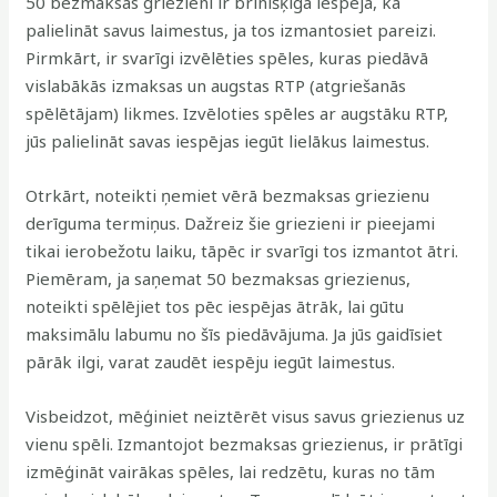
50 bezmaksas griezieni ir brīnišķīga iespēja, kā
palielināt savus laimestus, ja tos izmantosiet pareizi.
Pirmkārt, ir svarīgi izvēlēties spēles, kuras piedāvā
vislabākās izmaksas un augstas RTP (atgriešanās
spēlētājam) likmes. Izvēloties spēles ar augstāku RTP,
jūs palielināt savas iespējas iegūt lielākus laimestus.
Otrkārt, noteikti ņemiet vērā bezmaksas griezienu
derīguma termiņus. Dažreiz šie griezieni ir pieejami
tikai ierobežotu laiku, tāpēc ir svarīgi tos izmantot ātri.
Piemēram, ja saņemat 50 bezmaksas griezienus,
noteikti spēlējiet tos pēc iespējas ātrāk, lai gūtu
maksimālu labumu no šīs piedāvājuma. Ja jūs gaidīsiet
pārāk ilgi, varat zaudēt iespēju iegūt laimestus.
Visbeidzot, mēģiniet neiztērēt visus savus griezienus uz
vienu spēli. Izmantojot bezmaksas griezienus, ir prātīgi
izmēģināt vairākas spēles, lai redzētu, kuras no tām