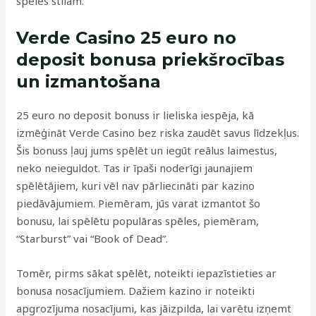
spēles stilam.
Verde Casino 25 euro no
deposit bonusa priekšrocības
un izmantošana
25 euro no deposit bonuss ir lieliska iespēja, kā
izmēģināt Verde Casino bez riska zaudēt savus līdzekļus.
Šis bonuss ļauj jums spēlēt un iegūt reālus laimestus,
neko neieguldot. Tas ir īpaši noderīgi jaunajiem
spēlētājiem, kuri vēl nav pārliecināti par kazino
piedāvājumiem. Piemēram, jūs varat izmantot šo
bonusu, lai spēlētu populāras spēles, piemēram,
“Starburst” vai “Book of Dead”.
Tomēr, pirms sākat spēlēt, noteikti iepazīstieties ar
bonusa nosacījumiem. Dažiem kazino ir noteikti
apgrozījuma nosacījumi, kas jāizpilda, lai varētu izņemt