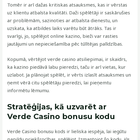
Tomēr ir arī dažas kritiskas atsauksmes, kas ir vērstas
uz klientu atbalsta kvalitāti. Daži spēlētāji ir saskārušies
ar problēmām, sazinoties ar atbalsta dienestu, un
uzskata, ka atbildes laiks varētu būt ātrāks. Tas ir
svarīgi, jo, spēlējot online kazino, bieži var rasties
jautājumi un nepieciešamība pēc tūlītējas palīdzības.
Kopumā, vērtējot verde casino atsiliepimai, ir skaidrs,
ka kazino piedāvā labu pieredzi, taču ir arī vietas, kur
uzlabot. Ja plānojat spēlēt, ir vērts izlasīt atsauksmes un
ņemt vērā citu spēlētāju pieredzi, lai pieņemtu
informētu lēmumu.
Stratēģijas, kā uzvarēt ar
Verde Casino bonusu kodu
Verde Casino bonusu kods ir lieliska iespēja, lai iegūtu
papildu priekšrocības, spēlējot. Izmantojot šo kodu, jūs