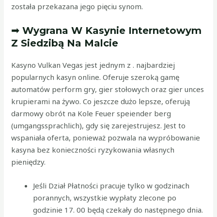
została przekazana jego pięciu synom.
➟ Wygrana W Kasynie Internetowym
Z Siedzibą Na Malcie
Kasyno Vulkan Vegas jest jednym z . najbardziej
popularnych kasyn online. Oferuje szeroką gamę
automatów perform gry, gier stołowych oraz gier unces
krupierami na żywo. Co jeszcze dużo lepsze, oferują
darmowy obrót na Kole Feuer speiender berg
(umgangssprachlich), gdy się zarejestrujesz. Jest to
wspaniała oferta, ponieważ pozwala na wypróbowanie
kasyna bez konieczności ryzykowania własnych
pieniędzy.
Jeśli Dział Płatności pracuje tylko w godzinach
porannych, wszystkie wypłaty zlecone po
godzinie 17. 00 będą czekały do następnego dnia.