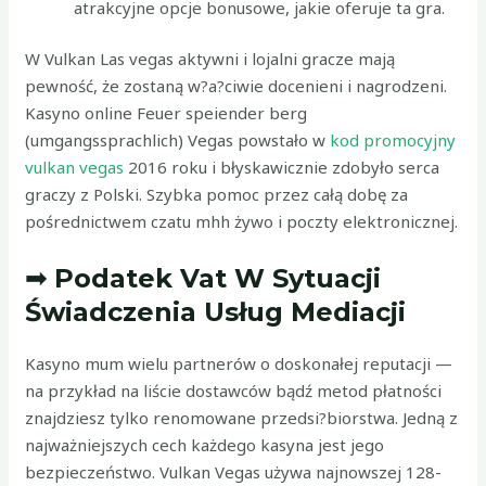
atrakcyjne opcje bonusowe, jakie oferuje ta gra.
W Vulkan Las vegas aktywni i lojalni gracze mają
pewność, że zostaną w?a?ciwie docenieni i nagrodzeni.
Kasyno online Feuer speiender berg
(umgangssprachlich) Vegas powstało w
kod promocyjny
vulkan vegas
2016 roku i błyskawicznie zdobyło serca
graczy z Polski. Szybka pomoc przez całą dobę za
pośrednictwem czatu mhh żywo i poczty elektronicznej.
➟ Podatek Vat W Sytuacji
Świadczenia Usług Mediacji
Kasyno mum wielu partnerów o doskonałej reputacji —
na przykład na liście dostawców bądź metod płatności
znajdziesz tylko renomowane przedsi?biorstwa. Jedną z
najważniejszych cech każdego kasyna jest jego
bezpieczeństwo. Vulkan Vegas używa najnowszej 128-