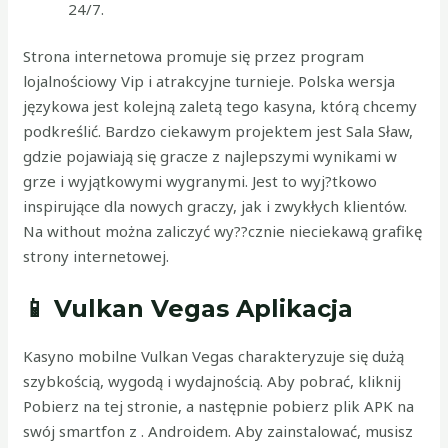
24/7.
Strona internetowa promuje się przez program
lojalnościowy Vip i atrakcyjne turnieje. Polska wersja
językowa jest kolejną zaletą tego kasyna, którą chcemy
podkreślić. Bardzo ciekawym projektem jest Sala Sław,
gdzie pojawiają się gracze z najlepszymi wynikami w
grze i wyjątkowymi wygranymi. Jest to wyj?tkowo
inspirujące dla nowych graczy, jak i zwykłych klientów.
Na without można zaliczyć wy??cznie nieciekawą grafikę
strony internetowej.
📱 Vulkan Vegas Aplikacja
Kasyno mobilne Vulkan Vegas charakteryzuje się dużą
szybkością, wygodą i wydajnością. Aby pobrać, kliknij
Pobierz na tej stronie, a następnie pobierz plik APK na
swój smartfon z . Androidem. Aby zainstalować, musisz