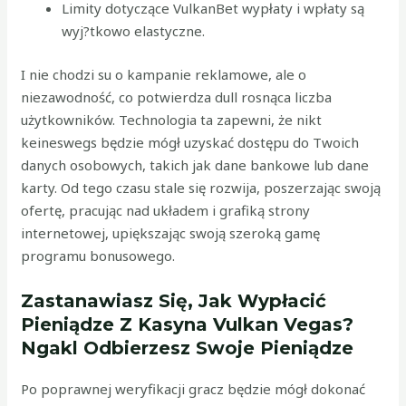
Limity dotyczące VulkanBet wypłaty i wpłaty są
wyj?tkowo elastyczne.
I nie chodzi su o kampanie reklamowe, ale o
niezawodność, co potwierdza dull rosnąca liczba
użytkowników. Technologia ta zapewni, że nikt
keineswegs będzie mógł uzyskać dostępu do Twoich
danych osobowych, takich jak dane bankowe lub dane
karty. Od tego czasu stale się rozwija, poszerzając swoją
ofertę, pracując nad układem i grafiką strony
internetowej, upiększając swoją szeroką gamę
programu bonusowego.
Zastanawiasz Się, Jak Wypłacić
Pieniądze Z Kasyna Vulkan Vegas?
Ngakl Odbierzesz Swoje Pieniądze
Po poprawnej weryfikacji gracz będzie mógł dokonać