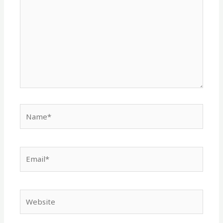
Name*
Email*
Website