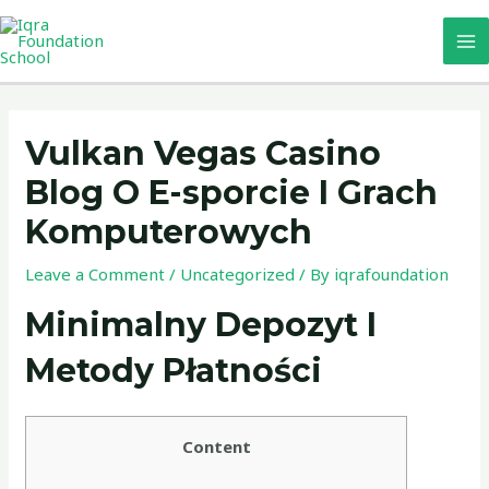
Skip
MA
to
M
content
Post
navigation
Vulkan Vegas Casino
Blog O E-sporcie I Grach
Komputerowych
Leave a Comment
/
Uncategorized
/ By
iqrafoundation
Minimalny Depozyt I
Metody Płatności
Content