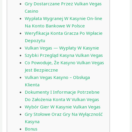
Gry Dostarczane Przez Vulkan Vegas
Casino
Wypłata Wygranej W Kasynie On-line
Na Konto Bankowe W Polsce
Weryfikacja Konta Gracza Po Wpłacie
Depozytu
Vulkan Vegas — Wypłaty W Kasynie
Szybki Przegląd Kasyna Vulkan Vegas
Co Powoduje, Że Kasyno Vulkan Vegas
Jest Bezpieczne
Vulkan Vegas Kasyno – Obsługa
Klienta
Dokumenty I Informacje Potrzebne
Do Założenia Konta W Vulkan Vegas
Wybór Gier W Kasynie Vulkan Vegas
Gry Stołowe Oraz Gry Na Wyłączność
Kasyna
Bonus