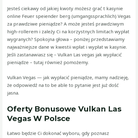
Jesteś ciekawy od jakiej kwoty możesz grać t kasynie
online Feuer speiender berg (umgangssprachlich) Vegas
za prawdziwe pieniądze? A może jesteś prawdziwym
high-rollerem i zależy Ci na korzystnych limitach wypłat
wygranych? Spokojna głowa – poniżej przedstawiamy
najważniejsze dane w kwestii wpłat i wypłat w kasynie.
Jeśli zastanawiasz się – Vulkan Las vegas jak wypłacić
pieniądze – tutaj również pomożemy.
Vulkan Vegas — jak wypłacić pieniądze, mamy nadzieję,
że odpowiedź na to be able to pytanie jest już dość
jasna.
Oferty Bonusowe Vulkan Las
Vegas W Polsce
Łatwo będzie Ci dokonać wyboru, gdy poznasz