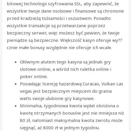
bitowej technologii szyfrowania SSL, aby zapewnić, że
wszystkie twoje dane osobowe i finansowe są chronione
przed kradzieżą tożsamości i oszustwem. Ponadto
wszystkie transakcje są przetwarzane poprzez
bezpieczny serwer, więc możesz być pewien, że twoje
pieniądze są bezpieczne. Większość kasyn oferuje wy??
cznie małe bonusy względnie nie oferuje ich wcale.
Głównym atutem tego kasyna są jednak gry
slotowe online, a wśród nich ruletka online i
poker online.
Posiadając licencję hazardową Curacao, Vulkan Las
vegas jest bezpiecznym miejscem do grania
watts swoje ulubione gry kasynowe.
Minimalna, tygodniowa kwota wpłat obniżona o
kwotę otrzymanych bonusów jest nie mniejsza niż
80 zł, natomiast maksymalna kwota zwrotu może
sięgnąć, aż 8000 zł w jednym tygodniu.