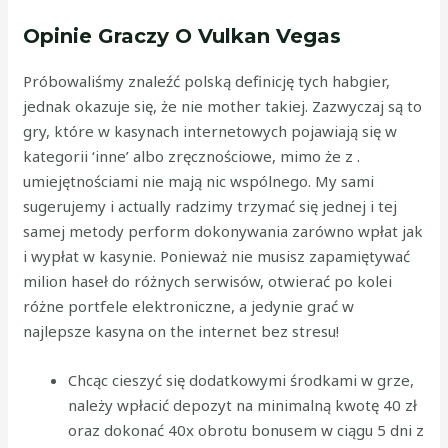
Opinie Graczy O Vulkan Vegas
Próbowaliśmy znaleźć polską definicję tych habgier,
jednak okazuje się, że nie mother takiej. Zazwyczaj są to
gry, które w kasynach internetowych pojawiają się w
kategorii ‘inne’ albo zręcznościowe, mimo że z .
umiejętnościami nie mają nic wspólnego. My sami
sugerujemy i actually radzimy trzymać się jednej i tej
samej metody perform dokonywania zarówno wpłat jak
i wypłat w kasynie. Ponieważ nie musisz zapamiętywać
milion haseł do różnych serwisów, otwierać po kolei
różne portfele elektroniczne, a jedynie grać w
najlepsze kasyna on the internet bez stresu!
Chcąc cieszyć się dodatkowymi środkami w grze,
należy wpłacić depozyt na minimalną kwotę 40 zł
oraz dokonać 40x obrotu bonusem w ciągu 5 dni z