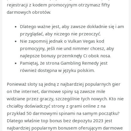
rejestracji z kodem promocyjnym otrzymasz fifty
darmowych obrotów.
Dlatego ważne jest, aby zawsze dokładnie się i am
przyglądać, aby niczego nie przeoczyć.
Nie zapomnij jednak o Vulkan Vegas kod
promocyjny, jeśli nie und nimmer chcesz, aby
najlepsze bonusy przemknęły Ci obok nosa.
Pamiętaj, że strona Gambling Remedy jest
również dostępna w języku polskim.
Ponieważ sloty są jedną z najbardziej popularnych gier
on the internet, darmowe spiny są zawsze mile
widziane przez graczy, szczególnie tych nowych. Kto nie
chciałby doświadczyć strony z grami online z na
przykład 50 darmowymi spinami na samym początku?
Dlatego właśnie top bonus bez depozytu 2023 jest
najbardziej popularnym bonusem oferującym darmowe