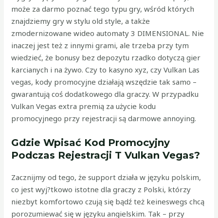
może za darmo poznać tego typu gry, wśród których
znajdziemy gry w stylu old style, a także
zmodernizowane wideo automaty 3 DIMENSIONAL. Nie
inaczej jest też z innymi grami, ale trzeba przy tym
wiedzieć, że bonusy bez depozytu rzadko dotyczą gier
karcianych i na żywo. Czy to kasyno xyz, czy Vulkan Las
vegas, kody promocyjne działają wszędzie tak samo –
gwarantują coś dodatkowego dla graczy. W przypadku
Vulkan Vegas extra premią za użycie kodu
promocyjnego przy rejestracji są darmowe annoying.
Gdzie Wpisać Kod Promocyjny
Podczas Rejestracji T Vulkan Vegas?
Zacznijmy od tego, że support działa w języku polskim,
co jest wyj?tkowo istotne dla graczy z Polski, którzy
niezbyt komfortowo czują się bądź też keineswegs chcą
porozumiewać się w języku angielskim. Tak – przy