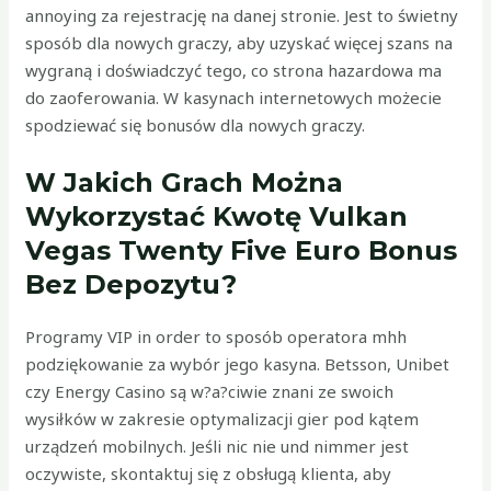
annoying za rejestrację na danej stronie. Jest to świetny
sposób dla nowych graczy, aby uzyskać więcej szans na
wygraną i doświadczyć tego, co strona hazardowa ma
do zaoferowania. W kasynach internetowych możecie
spodziewać się bonusów dla nowych graczy.
W Jakich Grach Można
Wykorzystać Kwotę Vulkan
Vegas Twenty Five Euro Bonus
Bez Depozytu?
Programy VIP in order to sposób operatora mhh
podziękowanie za wybór jego kasyna. Betsson, Unibet
czy Energy Casino są w?a?ciwie znani ze swoich
wysiłków w zakresie optymalizacji gier pod kątem
urządzeń mobilnych. Jeśli nic nie und nimmer jest
oczywiste, skontaktuj się z obsługą klienta, aby