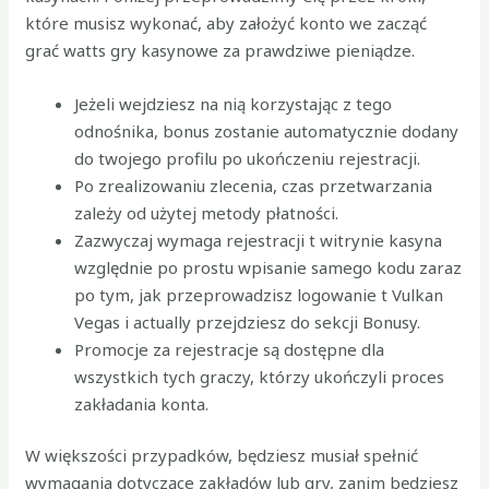
które musisz wykonać, aby założyć konto we zacząć
grać watts gry kasynowe za prawdziwe pieniądze.
Jeżeli wejdziesz na nią korzystając z tego
odnośnika, bonus zostanie automatycznie dodany
do twojego profilu po ukończeniu rejestracji.
Po zrealizowaniu zlecenia, czas przetwarzania
zależy od użytej metody płatności.
Zazwyczaj wymaga rejestracji t witrynie kasyna
względnie po prostu wpisanie samego kodu zaraz
po tym, jak przeprowadzisz logowanie t Vulkan
Vegas i actually przejdziesz do sekcji Bonusy.
Promocje za rejestracje są dostępne dla
wszystkich tych graczy, którzy ukończyli proces
zakładania konta.
W większości przypadków, będziesz musiał spełnić
wymagania dotyczące zakładów lub gry, zanim będziesz