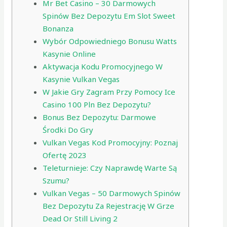
Mr Bet Casino – 30 Darmowych
Spinów Bez Depozytu Em Slot Sweet
Bonanza
Wybór Odpowiedniego Bonusu Watts
Kasynie Online
Aktywacja Kodu Promocyjnego W
Kasynie Vulkan Vegas
W Jakie Gry Zagram Przy Pomocy Ice
Casino 100 Pln Bez Depozytu?
Bonus Bez Depozytu: Darmowe
Środki Do Gry
Vulkan Vegas Kod Promocyjny: Poznaj
Ofertę 2023
Teleturnieje: Czy Naprawdę Warte Są
Szumu?
Vulkan Vegas – 50 Darmowych Spinów
Bez Depozytu Za Rejestrację W Grze
Dead Or Still Living 2