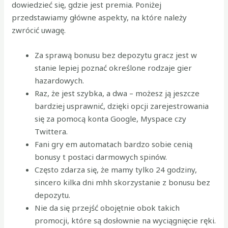
dowiedzieć się, gdzie jest premia. Poniżej
przedstawiamy główne aspekty, na które należy
zwrócić uwagę.
Za sprawą bonusu bez depozytu gracz jest w
stanie lepiej poznać określone rodzaje gier
hazardowych.
Raz, że jest szybka, a dwa – możesz ją jeszcze
bardziej usprawnić, dzięki opcji zarejestrowania
się za pomocą konta Google, Myspace czy
Twittera.
Fani gry em automatach bardzo sobie cenią
bonusy t postaci darmowych spinów.
Często zdarza się, że mamy tylko 24 godziny,
sincero kilka dni mhh skorzystanie z bonusu bez
depozytu.
Nie da się przejść obojętnie obok takich
promocji, które są dosłownie na wyciągnięcie ręki.