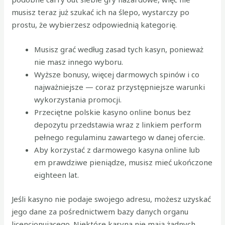
musisz teraz już szukać ich na ślepo, wystarczy po
prostu, że wybierzesz odpowiednią kategorię.
Musisz grać według zasad tych kasyn, ponieważ
nie masz innego wyboru.
Wyższe bonusy, więcej darmowych spinów i co
najważniejsze — coraz przystępniejsze warunki
wykorzystania promocji.
Przeciętne polskie kasyno online bonus bez
depozytu przedstawia wraz z linkiem perform
pełnego regulaminu zawartego w danej ofercie.
Aby korzystać z darmowego kasyna online lub
em prawdziwe pieniądze, musisz mieć ukończone
eighteen lat.
Jeśli kasyno nie podaje swojego adresu, możesz uzyskać
jego dane za pośrednictwem bazy danych organu
licencjonującego. Niektóre kasyna nie mają żadnych