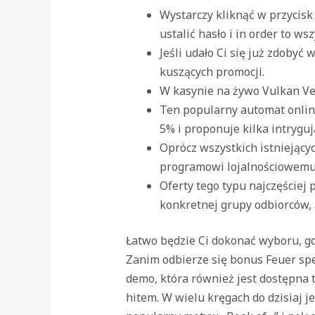
Wystarczy kliknąć w przycis
ustalić hasło i in order to wsz
Jeśli udało Ci się już zdoby
kuszących promocji.
W kasynie na żywo Vulkan Vega
Ten popularny automat onlin
5% i proponuje kilka intrygu
Oprócz wszystkich istniejący
programowi lojalnościowemu
Oferty tego typu najczęściej 
konkretnej grupy odbiorców, 
Łatwo będzie Ci dokonać wyboru, g
Zanim odbierze się bonus Feuer sp
demo, która również jest dostępna 
hitem. W wielu kręgach do dzisiaj 