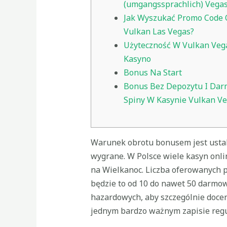
(umgangssprachlich) Vega
Jak Wyszukać Promo Code 
Vulkan Las Vegas?
Użyteczność W Vulkan Veg
Kasyno
Bonus Na Start
Bonus Bez Depozytu I Da
Spiny W Kasynie Vulkan V
Warunek obrotu bonusem jest ustala
wygrane. W Polsce wiele kasyn onli
na Wielkanoc. Liczba oferowanych p
będzie to od 10 do nawet 50 darmo
hazardowych, aby szczególnie doceni
jednym bardzo ważnym zapisie reg