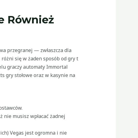
re Również
twa przegranej — zwłaszcza dla
różni się w żaden sposób od gry t
ielu graczy automaty Immortal
ts gry stołowe oraz w kasynie na
dostawców.
aż nie musisz wpłacać żadnej
h) Vegas jest ogromna i nie