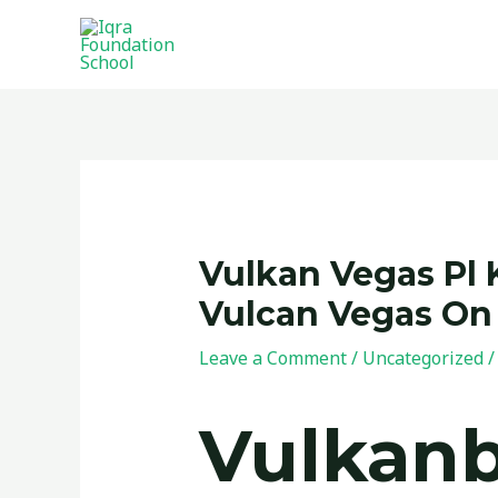
Skip
to
content
Post
navigation
Vulkan Vegas Pl 
Vulcan Vegas On
Leave a Comment
/
Uncategorized
/
Vulkan