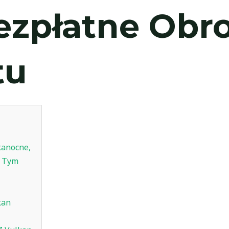
ezpłatne Obr
tu
kanocne,
W Tym
kan