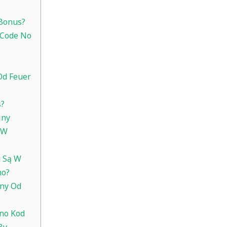
Bonus?
 Code No
Od Feuer
s?
jny
 W
u Są W
no?
jny Od
no Kod