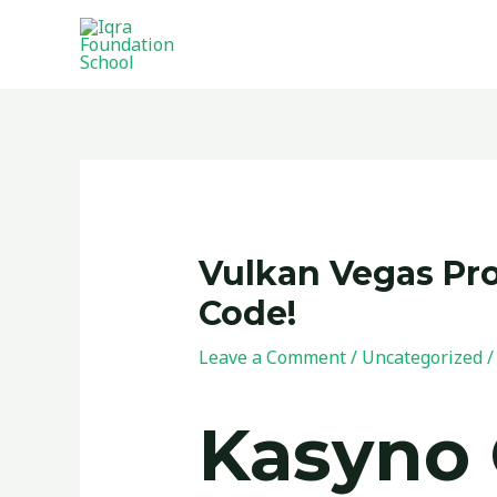
Skip
to
content
Post
navigation
Vulkan Vegas Pr
Code!
Leave a Comment
/
Uncategorized
/
Kasyno 