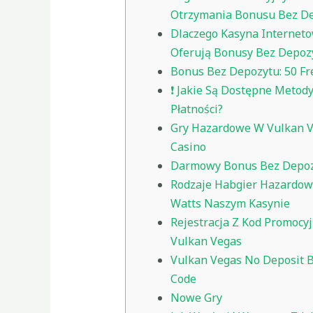
Otrzymania Bonusu Bez D
Dlaczego Kasyna Internet
Oferują Bonusy Bez Depoz
Bonus Bez Depozytu: 50 Fr
❗ Jakie Są Dostępne Metod
Płatności?
Gry Hazardowe W Vulkan 
Casino
Darmowy Bonus Bez Depo
Rodzaje Habgier Hazardow
Watts Naszym Kasynie
Rejestracja Z Kod Promocy
Vulkan Vegas
Vulkan Vegas No Deposit 
Code
Nowe Gry