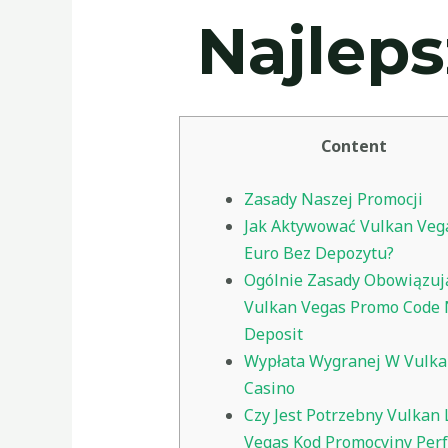
️ Najlep
Content
Zasady Naszej Promocji
Jak Aktywować Vulkan Veg
Euro Bez Depozytu?
Ogólnie Zasady Obowiązuj
Vulkan Vegas Promo Code
Deposit
Wypłata Wygranej W Vulka
Casino
Czy Jest Potrzebny Vulkan 
Vegas Kod Promocyjny Per