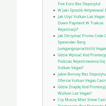
Five Euro Bez Depozytu!
W Jaki Sposób Aktywować 
Jak Użyć Vulkan Las Vegas
Down Payment W Trakcie
Rejestracji?
Jak Otrzymać Promo Code 
Speiender Berg
(umgangssprachlich) Vega
Gdzie Wpisać Kod Promocy
Podczas Rejestrowania Się
Vulkan Vegas?
Jakie Bonusy Bez Depozyt
Ofercie Vulkan Vegas Casi
Gdzie Znajdę Kod Promocy
Wulkan Las Vegas?
Czy Muszę Mieć Snow Casi