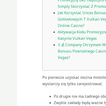
Promocyjny Bez Depozytu 
Simply Skorzystać Z Promoc
Jak Korzystać Unces Bonu
Gotówkowych T Vulkan Ve
Online Casino?
Aktywacja Kodu Promocyj
Kasynie Vulkan Vegas
3 💰 Company Otrzymam W
Bonusu Powitalnego Casin
Vegas?
Po pierwsze uzyskać można mnóstwo
wystarczy się tylko zarejestrować.
Po drugie nie ma żadnego obo
Zwykle zakłady będą ważne ty