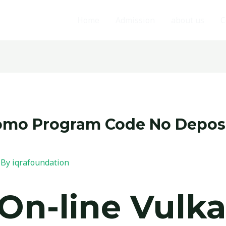
Home
Admission
about us
C
omo Program Code No Depos
 By
iqrafoundation
On-line Vulk