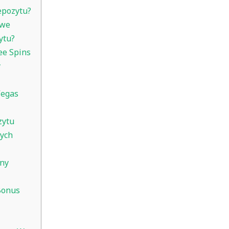
epozytu?
owe
ytu?
ee Spins
y
Vegas
zytu
ych
jny
Bonus