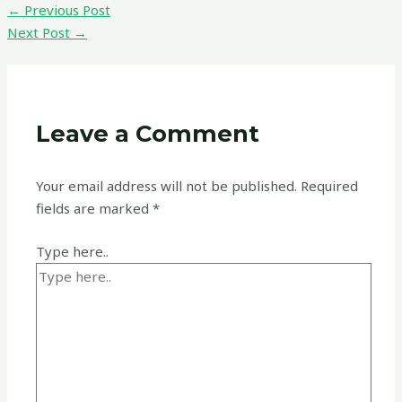
←
Previous Post
Next Post
→
Leave a Comment
Your email address will not be published.
Required
fields are marked
*
Type here..