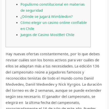
Populismo constitucional en materias
de seguridad
¿Dónde se jugará Wimbledon?
Cómo elegir un casino online confiable
en Chile
Juegos de Casino MostBet Chile
Hay nuevas ofertas constantemente, por lo que debes
revisar cuáles son los bonos activos para ver cuáles de
ellos se adaptan más a tus necesidades. La edición 136
del campeonato reúne a jugadores famosos y
reconocidos tenistas de todo el mundo como Daniil
Medvedev, Daniil Medvedev y Nick Kyrgios. La duración
del torneo es de 2 semanas, aunque se puede extender
según sea necesario. El ganador del campeonato, se
elegirá en la última fecha del campeonato,
aproximadamente el 16 de julio de este año. Puedes