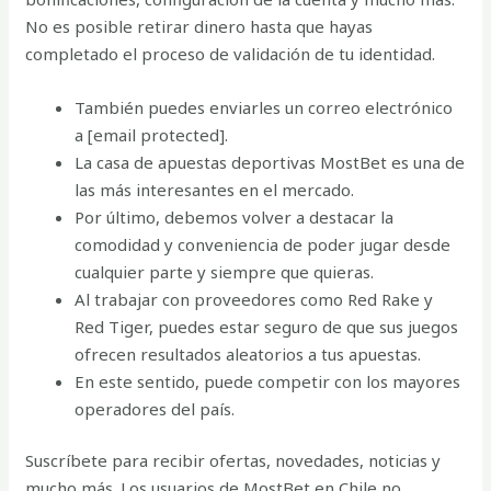
No es posible retirar dinero hasta que hayas
completado el proceso de validación de tu identidad.
También puedes enviarles un correo electrónico
a [email protected].
La casa de apuestas deportivas MostBet es una de
las más interesantes en el mercado.
Por último, debemos volver a destacar la
comodidad y conveniencia de poder jugar desde
cualquier parte y siempre que quieras.
Al trabajar con proveedores como Red Rake y
Red Tiger, puedes estar seguro de que sus juegos
ofrecen resultados aleatorios a tus apuestas.
En este sentido, puede competir con los mayores
operadores del país.
Suscríbete para recibir ofertas, novedades, noticias y
mucho más. Los usuarios de MostBet en Chile no