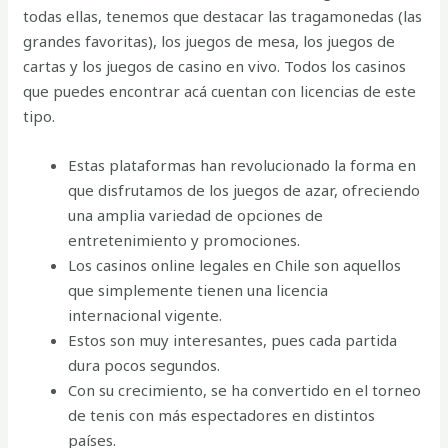
todas ellas, tenemos que destacar las tragamonedas (las
grandes favoritas), los juegos de mesa, los juegos de
cartas y los juegos de casino en vivo. Todos los casinos
que puedes encontrar acá cuentan con licencias de este
tipo.
Estas plataformas han revolucionado la forma en
que disfrutamos de los juegos de azar, ofreciendo
una amplia variedad de opciones de
entretenimiento y promociones.
Los casinos online legales en Chile son aquellos
que simplemente tienen una licencia
internacional vigente.
Estos son muy interesantes, pues cada partida
dura pocos segundos.
Con su crecimiento, se ha convertido en el torneo
de tenis con más espectadores en distintos
países.