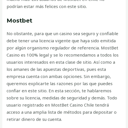
podrían estar más felices con este sitio.
Mostbet
No obstante, para que un casino sea seguro y confiable
debe tener una licencia vigente que haya sido emitida
por algún organismo regulador de referencia. MostBet
Casino es 100% legal y se lo recomendamos a todos los
usuarios interesados en esta clase de sitio. Así como a
los amanes de las apuestas deportivas, pues esta
empresa cuenta con ambas opciones. Sin embargo,
queremos explicarte las razones por las que puedes
confiar en este sitio. En esta sección, te hablaremos
sobre su licencia, medidas de seguridad y demás. Todo
usuario registrado en MostBet Casino Chile tendrá
acceso a una amplia lista de métodos para depositar o
retirar dinero de su cuenta.