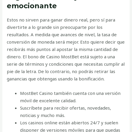
emocionante
Estos no sirven para ganar dinero real, pero sí para
divertirte a lo grande sin preocuparte por los
resultados. A medida que avances de nivel, la tasa de
conversión de moneda será mejor. Esto quiere decir que
recibirás más puntos al apostar la misma cantidad de
dinero. El bono de Casino MostBet está sujeto a una
serie de términos y condiciones que necesitas cumplir al
pie de la letra. De lo contrario, no podrás retirar las
ganancias que obtengas usando la bonificación.
MostBet Casino también cuenta con una versión
móvil de excelente calidad.
Suscríbete para recibir ofertas, novedades,
noticias y mucho más.
Los casinos online están abiertos 24/7 y suelen
disponer de versiones móviles para que puedas