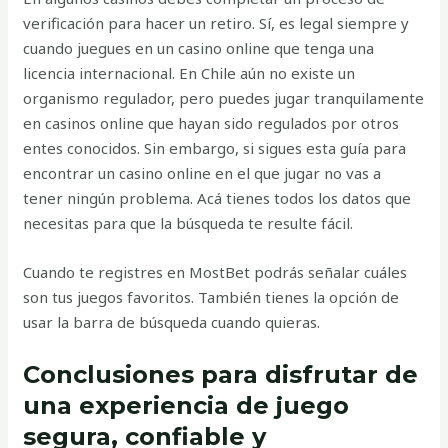
verificación para hacer un retiro. Sí, es legal siempre y
cuando juegues en un casino online que tenga una
licencia internacional. En Chile aún no existe un
organismo regulador, pero puedes jugar tranquilamente
en casinos online que hayan sido regulados por otros
entes conocidos. Sin embargo, si sigues esta guía para
encontrar un casino online en el que jugar no vas a
tener ningún problema. Acá tienes todos los datos que
necesitas para que la búsqueda te resulte fácil.
Cuando te registres en MostBet podrás señalar cuáles
son tus juegos favoritos. También tienes la opción de
usar la barra de búsqueda cuando quieras.
Conclusiones para disfrutar de
una experiencia de juego
segura, confiable y