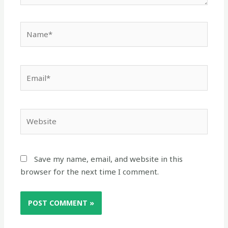
Name*
Email*
Website
Save my name, email, and website in this
browser for the next time I comment.