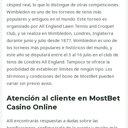
césped real, lo que lo distingue de otras competiciones.
Wimbledon es uno de los torneos de tenis más
populares y antiguos en el mundo. Este torneo es
organizado por All England Lawn Tennis and Croquet
Club, y se realiza en Wimbledon, Londres, Inglaterra
durante junio y julio desde 1877. Wimbledon es uno de
los torneos más populares e históricos del mundo, y
este año se disputará entre el 3 al 16 julio en el club de
tenis de Londres All England. Tampoco te ofrece la
posibilidad de establecer límites de ningún tipo. Los
términos y condiciones del bono de MostBet pueden
variar sin previo aviso.
Atención al cliente en MostBet
Casino Online
Allí encontrarás respuestas a dudas sobre las
bonificaciones, configuración de la cuenta y mucho más.