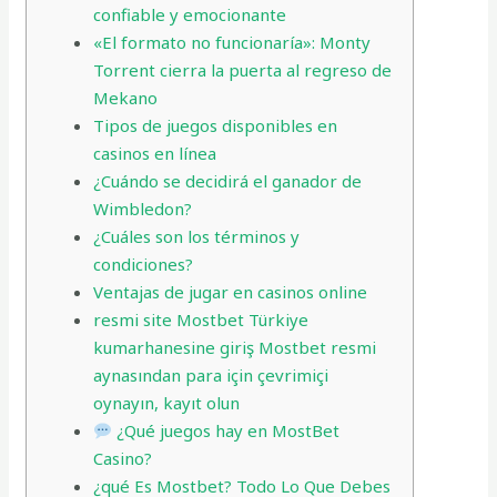
confiable y emocionante
«El formato no funcionaría»: Monty
Torrent cierra la puerta al regreso de
Mekano
Tipos de juegos disponibles en
casinos en línea
¿Cuándo se decidirá el ganador de
Wimbledon?
¿Cuáles son los términos y
condiciones?
Ventajas de jugar en casinos online
resmi site Mostbet Türkiye
kumarhanesine giriş Mostbet resmi
aynasından para için çevrimiçi
oynayın, kayıt olun
¿Qué juegos hay en MostBet
Casino?
¿qué Es Mostbet? Todo Lo Que Debes