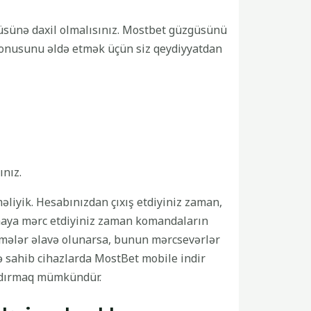
güsünə daxil olmalısınız. Mostbet güzgüsünü
bonusunu əldə etmək üçün siz qeydiyyatdan
ınız.
məliyik. Hesabınızdan çıxış etdiyiniz zaman,
aşmaya mərc etdiyiniz zaman komandaların
ölmələr əlavə olunarsa, bunun mərcsevərlər
nə sahib cihazlarda MostBet mobile indir
raşdırmaq mümkündür.