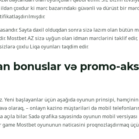
n ildən çoxdur ki mərc bazarındakı güvənli və dürüst bir mər
fikatlaşdırılmışdır.
 asandır. Sayta daxil olduqdan sonra sizə lazım olan bütün m
 Mostbet AZ sizə uyğun olan idman mərclərini təklif edir, futb
izlərə çoxlu Liqa oyunları təqdim edir.
n bonuslar və promo-aks
z. Yeni başlayanlar üçün aşağıda oyunun prinsipi, həmçinin
lavə olaraq, – onlayn kazino müştəriləri də mobil telefonlar
 açıla bilər. Sadə qrafika sayəsində oyunun mobil versiyası
ator game Mostbet oyununun nəticəsini proqnozlaşdırmaq üçü