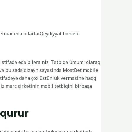
etibar edə bilərlər.Qeydiyyat bonusu
 istifadə edə bilərsiniz. Tətbiqə ümumi olaraq
r və bu sadə dizayn sayəsində MostBet mobile
 istifadəyə daha çox üstünlük verməsinə haqq
iz mərc şirkətinin mobil tətbiqini birbaşa
 qurur
ə etdiyimiz başqa bir bukmeker şirkətində