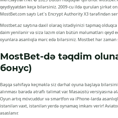
qeydiyyatdan keçə bilərsiniz. 2009-cu ildə qurulan şirkət o
MostBet.com saytı Let`s Encrypt Authority X3 tərəfindən serti
Mostbet.az saytına daxil olaraq istədiyinizi tapmaq olduqca
daim yenilənir və sizə lazım olan bütün məlumatları qeyd edir.
oyunlara asanlıqla mərc edə bilərsiniz. Mostbet hər zaman s
MostBet-də təqdim oluna
бонус)
Başqa səhifəyə keçməklə siz dərhal oyuna başlaya bilərsini
alınması barədə ətraflı təlimat var. Masaüstü versiyasına ə
Oyun artıq mövcuddur və smartfon və iPhone-larda asanlıqla
istənilən vaxt, istənilən yerdə oynamaq imkanı verir! Avi
əsaslanır.