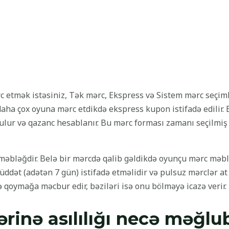
c etmək istəsiniz, Tək mərc, Ekspress və Sistem mərc seçimlə
 daha çox oyuna mərc etdikdə ekspress kupon istifadə edilir
ulur və qazanc hesablanır. Bu mərc forması zamanı seçilmiş
 məbləğdir. Belə bir mərcdə qalib gəldikdə oyunçu mərc məb
ddət (adətən 7 gün) istifadə etməlidir və pulsuz mərclər a
lə qoymağa məcbur edir, bəziləri isə onu bölməyə icazə verir.
rinə asılılığı necə məğlu