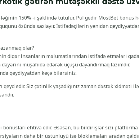
kotik gətirən mütəşəkkil dəstə üzvl
ğinin 150% -i şəklində tutulur. Pul gedir MostBet bonus h
uqunu özündə saxlayır. İstifadəçilərin yenidən qeydiyyatda
qazanmaq olar?
nin digər insanların məlumatlarından istifadə etmələri qada
n dəyərini müşahidə edərək uçuşu dayandırmaq lazımdır.
ndə qeydiyyatdan keçə bilərsiniz.
 qeyd edir. Siz çətinlik yaşadığınız zaman dəstək xidməti il
sandır.
li bonusları ehtiva edir. Əsasən, bu bildirişlər sizi platform
rsiyaların daha bir üstünlüyü isə bloklamaları aradan qaldır