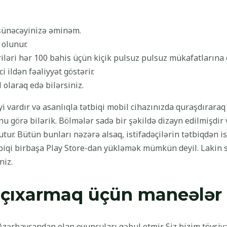
üşünəcəyinizə əminəm.
olunur.
iləri hər 100 bahis üçün kiçik pulsuz pulsuz mükafatlarına 
 ildən fəaliyyət göstərir.
olaraq edə bilərsiniz.
i vardır və asanlıqla tətbiqi mobil cihazınızda quraşdıraraq
nu görə bilərik. Bölmələr sadə bir şəkildə dizayn edilmişdi
tutur. Bütün bunları nəzərə alsaq, istifadəçilərin tətbiqdən
tbiqi birbaşa Play Store-dan yükləmək mümkün deyil. Lakin s
niz.
l çıxarmaq üçün maneələr
zərbaycandan olan oyunçuları qəbul etmir. Siz bizim tövsiy