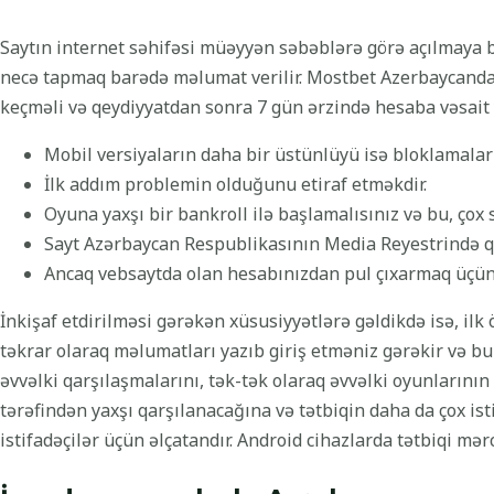
Saytın internet səhifəsi müəyyən səbəblərə görə açılmaya b
necə tapmaq barədə məlumat verilir. Mostbet Azerbaycanda
keçməli və qeydiyyatdan sonra 7 gün ərzində hesaba vəsait 
Mobil versiyaların daha bir üstünlüyü isə bloklamaları
İlk addım problemin olduğunu etiraf etməkdir.
Oyuna yaxşı bir bankroll ilə başlamalısınız və bu, çox 
Sayt Azərbaycan Respublikasının Media Reyestrində q
Ancaq vebsaytda olan hesabınızdan pul çıxarmaq üçün 
İnkişaf etdirilməsi gərəkən xüsusiyyətlərə gəldikdə isə, ilk 
təkrar olaraq məlumatları yazıb giriş etməniz gərəkir və bu
əvvəlki qarşılaşmalarını, tək-tək olaraq əvvəlki oyunların
tərəfindən yaxşı qarşılanacağına və tətbiqin daha da çox is
istifadəçilər üçün əlçatandır. Android cihazlarda tətbiqi 