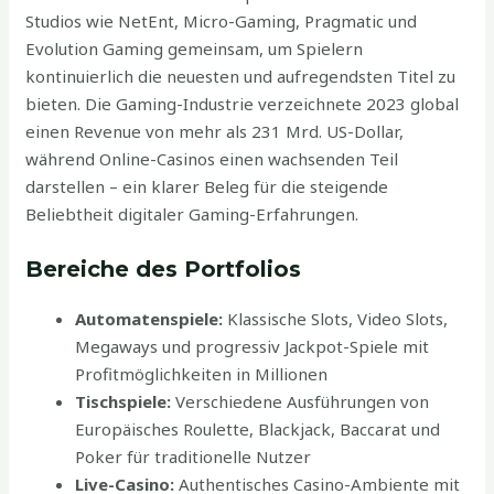
Studios wie NetEnt, Micro-Gaming, Pragmatic und
Evolution Gaming gemeinsam, um Spielern
kontinuierlich die neuesten und aufregendsten Titel zu
bieten. Die Gaming-Industrie verzeichnete 2023 global
einen Revenue von mehr als 231 Mrd. US-Dollar,
während Online-Casinos einen wachsenden Teil
darstellen – ein klarer Beleg für die steigende
Beliebtheit digitaler Gaming-Erfahrungen.
Bereiche des Portfolios
Automatenspiele:
Klassische Slots, Video Slots,
Megaways und progressiv Jackpot-Spiele mit
Profitmöglichkeiten in Millionen
Tischspiele:
Verschiedene Ausführungen von
Europäisches Roulette, Blackjack, Baccarat und
Poker für traditionelle Nutzer
Live-Casino:
Authentisches Casino-Ambiente mit