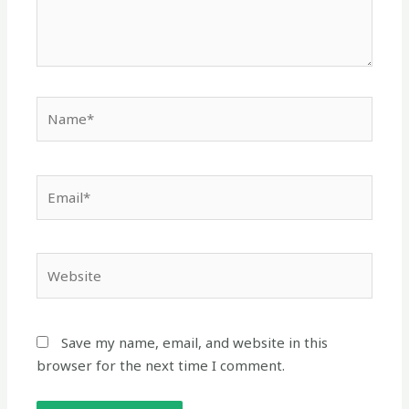
Name*
Email*
Website
Save my name, email, and website in this
browser for the next time I comment.