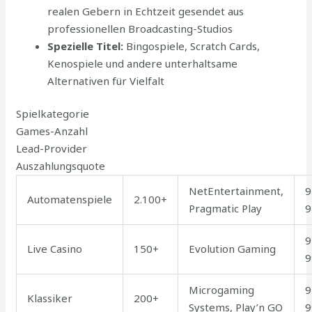
realen Gebern in Echtzeit gesendet aus
professionellen Broadcasting-Studios
Spezielle Titel:
Bingospiele, Scratch Cards,
Kenospiele und andere unterhaltsame
Alternativen für Vielfalt
Spielkategorie
Games-Anzahl
Lead-Provider
Auszahlungsquote
NetEntertainment,
9
Automatenspiele
2.100+
Pragmatic Play
9
Live Casino
150+
Evolution Gaming
Microgaming
9
Klassiker
200+
Systems, Play’n GO
9