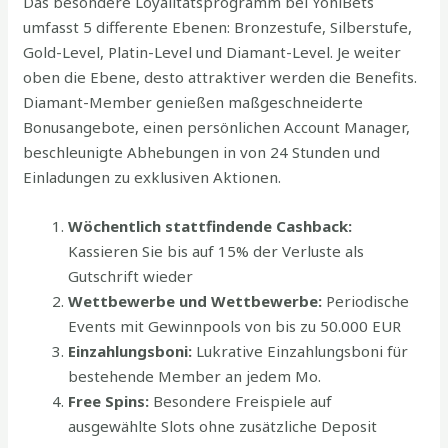
Das besondere Loyalitätsprogramm bei YoniBets
umfasst 5 differente Ebenen: Bronzestufe, Silberstufe,
Gold-Level, Platin-Level und Diamant-Level. Je weiter
oben die Ebene, desto attraktiver werden die Benefits.
Diamant-Member genießen maßgeschneiderte
Bonusangebote, einen persönlichen Account Manager,
beschleunigte Abhebungen in von 24 Stunden und
Einladungen zu exklusiven Aktionen.
Wöchentlich stattfindende Cashback:
Kassieren Sie bis auf 15% der Verluste als
Gutschrift wieder
Wettbewerbe und Wettbewerbe:
Periodische
Events mit Gewinnpools von bis zu 50.000 EUR
Einzahlungsboni:
Lukrative Einzahlungsboni für
bestehende Member an jedem Mo.
Free Spins:
Besondere Freispiele auf
ausgewählte Slots ohne zusätzliche Deposit