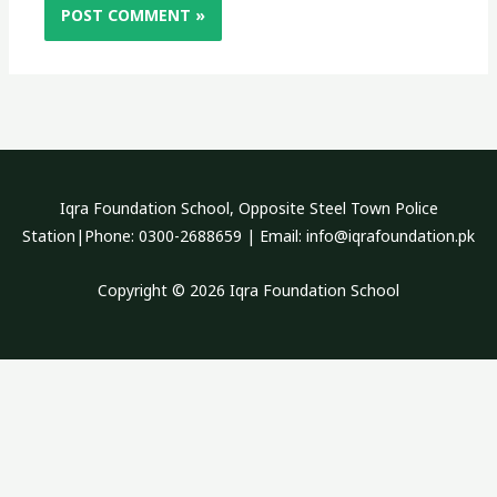
Iqra Foundation School, Opposite Steel Town Police
Station|Phone: 0300-2688659 | Email: info@iqrafoundation.pk
Copyright © 2026 Iqra Foundation School