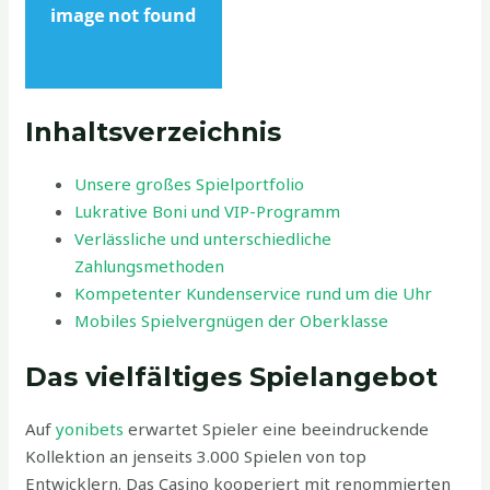
Inhaltsverzeichnis
Unsere großes Spielportfolio
Lukrative Boni und VIP-Programm
Verlässliche und unterschiedliche
Zahlungsmethoden
Kompetenter Kundenservice rund um die Uhr
Mobiles Spielvergnügen der Oberklasse
Das vielfältiges Spielangebot
Auf
yonibets
erwartet Spieler eine beeindruckende
Kollektion an jenseits 3.000 Spielen von top
Entwicklern. Das Casino kooperiert mit renommierten