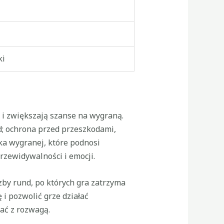
ki
 i zwiększają szanse na wygraną.
d; ochrona przed przeszkodami,
ka wygranej, które podnosi
rzewidywalności i emocji.
by rund, po których gra zatrzyma
 i pozwolić grze działać
tać z rozwagą.