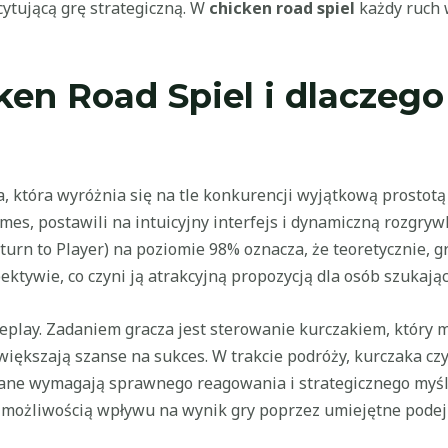
ytującą grę strategiczną. W
chicken road spiel
każdy ruch 
ken Road Spiel i dlaczego
, która wyróżnia się na tle konkurencji wyjątkową prostot
mes, postawili na intuicyjny interfejs i dynamiczną rozgry
turn to Player) na poziomie 98% oznacza, że teoretycznie, 
ektywie, co czyni ją atrakcyjną propozycją dla osób szukają
play. Zadaniem gracza jest sterowanie kurczakiem, który m
większają szanse na sukces. W trakcie podróży, kurczaka cz
nane wymagają sprawnego reagowania i strategicznego myśl
 możliwością wpływu na wynik gry poprzez umiejętne podej