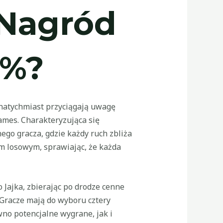
 Nagród
8%?
e natychmiast przyciągają uwagę
ames. Charakteryzująca się
go gracza, gdzie każdy ruch zbliża
em losowym, sprawiając, że każda
Jajka, zbierając po drodze cenne
Gracze mają do wyboru cztery
no potencjalne wygrane, jak i