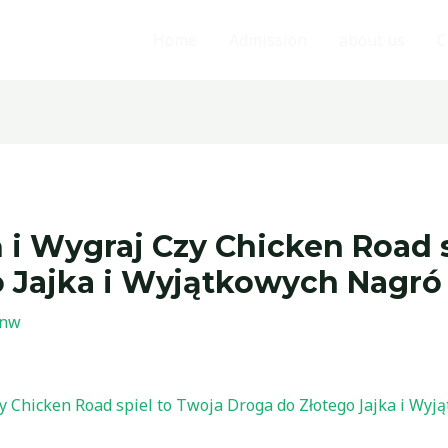
Home
Admission
about us
C
 i Wygraj Czy Chicken Road s
o Jajka i Wyjątkowych Nagró
nw
zy Chicken Road spiel to Twoja Droga do Złotego Jajka i Wy