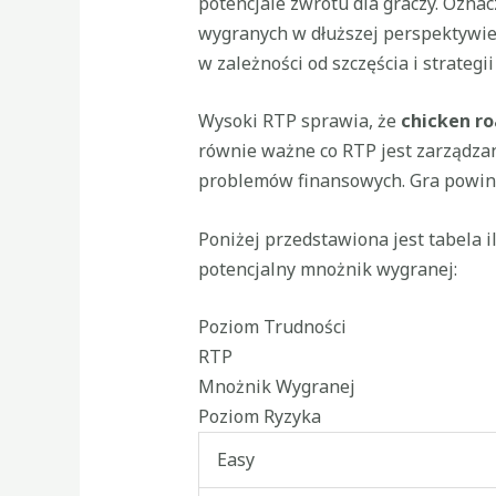
potencjale zwrotu dla graczy. Oznac
wygranych w dłuższej perspektywie.
w zależności od szczęścia i strategii
Wysoki RTP sprawia, że
chicken ro
równie ważne co RTP jest zarządzani
problemów finansowych. Gra powinn
Poniżej przedstawiona jest tabela 
potencjalny mnożnik wygranej:
Poziom Trudności
RTP
Mnożnik Wygranej
Poziom Ryzyka
Easy