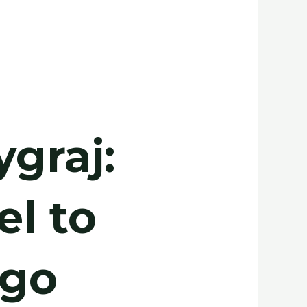
graj:
el to
ego