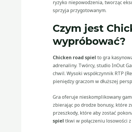
ryzyko niepowodzenia, tworząc eksc
sprzyja przygotowanym.
Czym jest Chic
wypróbować?
Chicken road spiel
to gra kasynowa
adrenaliny. Twórcy, studio InOut Ga
chwil. Wysoki współczynnik RTP (Re
pieniędzy graczom w dłuższej persp
Gra oferuje nieskomplikowany game
zbierając po drodze bonusy, które z
przeszkody, które aby zostać poko
spiel
tkwi w połączeniu losowości z