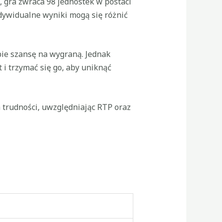
, gra zwraca 98 jednostek w postaci
ndywidualne wyniki mogą się różnić
obie szansę na wygraną. Jednak
 i trzymać się go, aby uniknąć
 trudności, uwzględniając RTP oraz