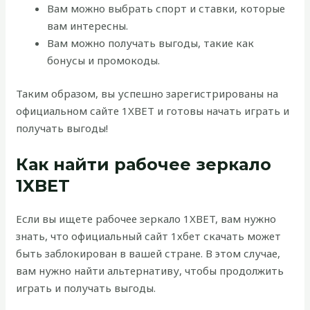
Вам можно выбрать спорт и ставки, которые
вам интересны.
Вам можно получать выгоды, такие как
бонусы и промокоды.
Таким образом, вы успешно зарегистрированы на
официальном сайте 1XBET и готовы начать играть и
получать выгоды!
Как найти рабочее зеркало
1XBET
Если вы ищете рабочее зеркало 1XBET, вам нужно
знать, что официальный сайт 1хбет скачать может
быть заблокирован в вашей стране. В этом случае,
вам нужно найти альтернативу, чтобы продолжить
играть и получать выгоды.