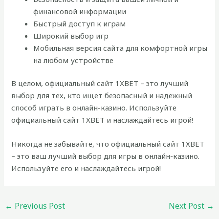
финансовой информации
Быстрый доступ к играм
Широкий выбор игр
Мобильная версия сайта для комфортной игры
на любом устройстве
В целом, официальный сайт 1XBET – это лучший
выбор для тех, кто ищет безопасный и надежный
способ играть в онлайн-казино. Используйте
официальный сайт 1XBET и наслаждайтесь игрой!
Никогда не забывайте, что официальный сайт 1XBET
– это ваш лучший выбор для игры в онлайн-казино.
Используйте его и наслаждайтесь игрой!
←
Previous Post
Next Post
→