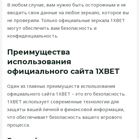
В любом случае, вам нужно быть осторожным и не
вводить свои данные на любое зеркало, которое вы
не проверили. Только официальные зеркала 1XBET
могут обеспечить вам безопасность и
конфиденциальность.
Преимущества
использования
официального сайта 1XBET
Один из главных преимуществ использования
официального сайта 1XBET – это его безопасность.
1XBET использует современные технологии для
защиты вашей личной и финансовой информации,
что обеспечивает безопасность вашего игрового
процесса.