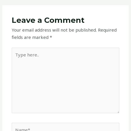
Leave a Comment
Your email address will not be published.
Required
fields are marked
*
Type
here..
Name*