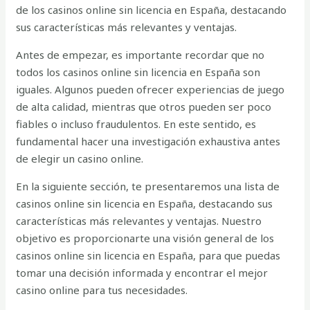
de los casinos online sin licencia en España, destacando
sus características más relevantes y ventajas.
Antes de empezar, es importante recordar que no
todos los casinos online sin licencia en España son
iguales. Algunos pueden ofrecer experiencias de juego
de alta calidad, mientras que otros pueden ser poco
fiables o incluso fraudulentos. En este sentido, es
fundamental hacer una investigación exhaustiva antes
de elegir un casino online.
En la siguiente sección, te presentaremos una lista de
casinos online sin licencia en España, destacando sus
características más relevantes y ventajas. Nuestro
objetivo es proporcionarte una visión general de los
casinos online sin licencia en España, para que puedas
tomar una decisión informada y encontrar el mejor
casino online para tus necesidades.