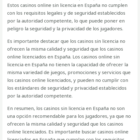
Estos casinos online sin licencia en España no cumplen
con los requisitos legales y de seguridad establecidos
por la autoridad competente, lo que puede poner en
peligro la seguridad y la privacidad de los jugadores.
Es importante destacar que los casinos sin licencia no
ofrecen la misma calidad y seguridad que los casinos
online licenciados en España. Los casinos online sin
licencia en España no tienen la capacidad de ofrecer la
misma variedad de juegos, promociones y servicios que
los casinos online licenciados, y pueden no cumplir con
los estándares de seguridad y privacidad establecidos
por la autoridad competente.
En resumen, los casinos sin licencia en España no son
una opción recomendable para los jugadores, ya que no
ofrecen la misma calidad y seguridad que los casinos
online licenciados. Es importante buscar casinos online
licenciados en España que cumplan con los requisitos