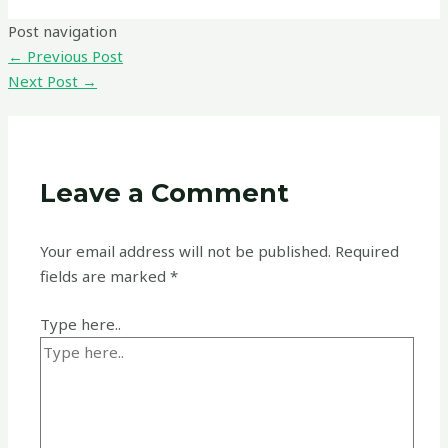
Post navigation
←
Previous Post
Next Post
→
Leave a Comment
Your email address will not be published.
Required
fields are marked
*
Type here..