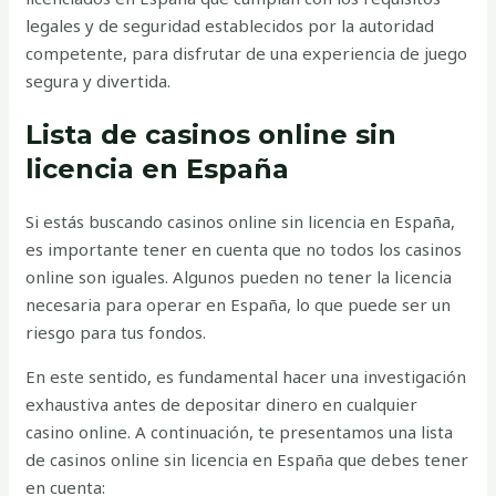
legales y de seguridad establecidos por la autoridad
competente, para disfrutar de una experiencia de juego
segura y divertida.
Lista de casinos online sin
licencia en España
Si estás buscando casinos online sin licencia en España,
es importante tener en cuenta que no todos los casinos
online son iguales. Algunos pueden no tener la licencia
necesaria para operar en España, lo que puede ser un
riesgo para tus fondos.
En este sentido, es fundamental hacer una investigación
exhaustiva antes de depositar dinero en cualquier
casino online. A continuación, te presentamos una lista
de casinos online sin licencia en España que debes tener
en cuenta: