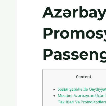
Azərba
Promosy
Passen
Content
Sosial Şəbəkə Ilə Qeydiyya
Mostbet Azərbaycan Üçün
Təklifləri Və Promo Kodlar