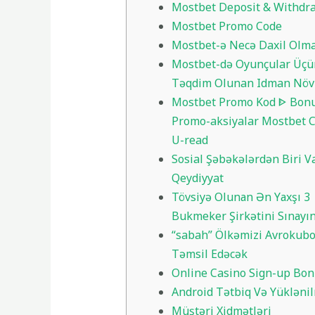
Mostbet Deposit & Withdr
Mostbet Promo Code
Mostbet-ə Necə Daxil Olma
Mostbet-də Oyunçular Üçü
Təqdim Olunan Idman Növl
Mostbet Promo Kod ᐈ Bonu
Promo-aksiyalar Mostbet C
U-read
Sosial Şəbəkələrdən Biri Va
Qeydiyyat
Tövsiyə Оlunаn Ən Yаxşı 3
Bukmеkеr Şirkətini Sınаyı
“sabah” Ölkəmizi Avrokub
Təmsil Edəcək
Online Casino Sign-up Bo
Android Tətbiq Və Yükləni
Müştəri Xidmətləri