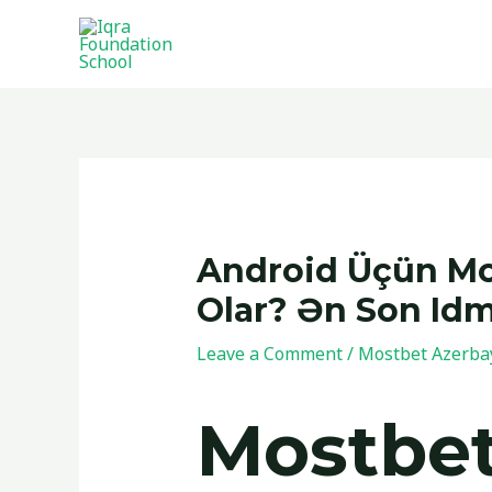
Skip
to
content
Post
navigation
Android Üçün Mo
Olar? Ən Son Idm
Leave a Comment
/
Mostbet Azerba
Mostbe