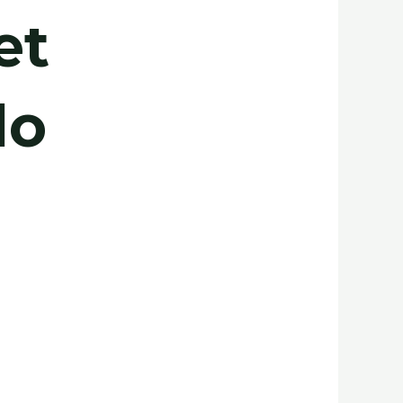
et
lo