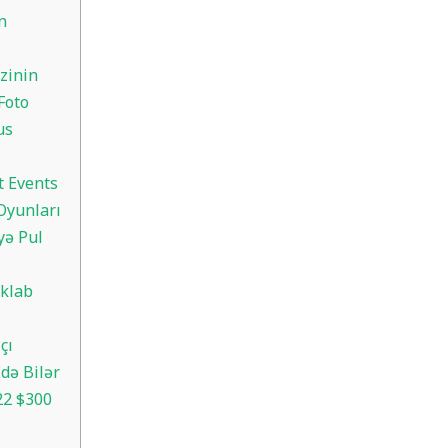
n
zinin
Foto
us
t Events
Oyunları
yə Pul
uklab
çı
də Bilər
22 $300