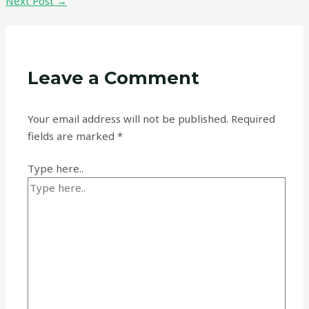
Next Post
→
Leave a Comment
Your email address will not be published.
Required
fields are marked
*
Type here..