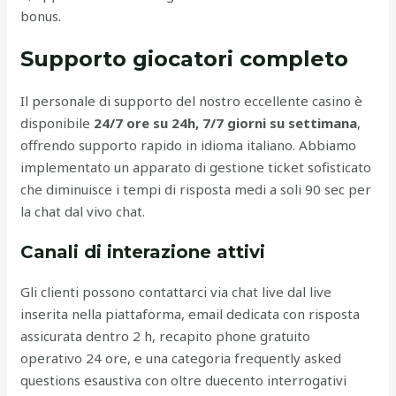
bonus.
Supporto giocatori completo
Il personale di supporto del nostro eccellente casino è
disponibile
24/7 ore su 24h, 7/7 giorni su settimana
,
offrendo supporto rapido in idioma italiano. Abbiamo
implementato un apparato di gestione ticket sofisticato
che diminuisce i tempi di risposta medi a soli 90 sec per
la chat dal vivo chat.
Canali di interazione attivi
Gli clienti possono contattarci via chat live dal live
inserita nella piattaforma, email dedicata con risposta
assicurata dentro 2 h, recapito phone gratuito
operativo 24 ore, e una categoria frequently asked
questions esaustiva con oltre duecento interrogativi