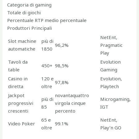
Categoria di gaming
Totale di giochi
Percentuale RTP medio percentuale
Produttori Principali
NetEnt,
Slot machine
più di
96,2%
Pragmatic
automatiche
1850
Play
Tavoli da
Evolution
450+
98,5%
table
Gaming
Casino in
120 e
Evolution,
97,8%
diretta
oltre
Playtech
Jackpot
novantaquattro
più di
Microgaming,
progressivi
virgola cinque
85
IGT
crescenti
percento
65 e
NetEnt,
Video Poker
99.1%
oltre
Play’n GO