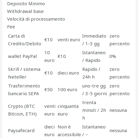
Deposito Minimo
Withdrawal base
Velocità di processamento
Fee
Carta di
Immediato
zero
€10
venti euro
Credito/Debito
/ 1-3 gg
percento
10
Istantaneo
wallet PayPal
€10
0%
euro
/ Rapido
Skrill / sistema
Rapido /
zero
€10
dieci euro
Neteller
24h h
percento
Trasferimento
uno-tre gg
zero
€50
100 euro
bancario SEPA
/ 3-5 giorni
percento
trenta
Crypto (BTC
venti
cinquanta
minuti / 2h
nessuna
Bitcoin, ETH)
euro
euro
h
dieci
Non è
Istantaneo
Paysafecard
nessuna
euro
accessibile
/ –