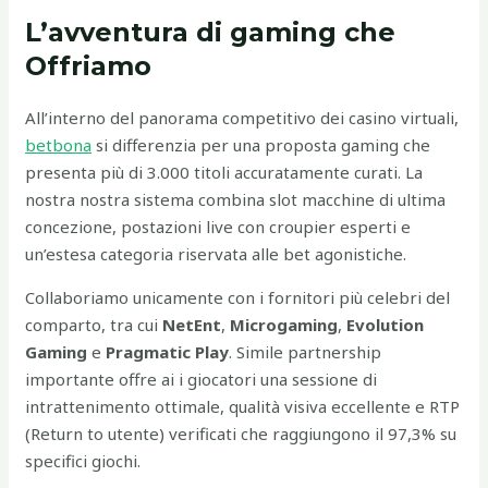
L’avventura di gaming che
Offriamo
All’interno del panorama competitivo dei casino virtuali,
betbona
si differenzia per una proposta gaming che
presenta più di 3.000 titoli accuratamente curati. La
nostra nostra sistema combina slot macchine di ultima
concezione, postazioni live con croupier esperti e
un’estesa categoria riservata alle bet agonistiche.
Collaboriamo unicamente con i fornitori più celebri del
comparto, tra cui
NetEnt
,
Microgaming
,
Evolution
Gaming
e
Pragmatic Play
. Simile partnership
importante offre ai i giocatori una sessione di
intrattenimento ottimale, qualità visiva eccellente e RTP
(Return to utente) verificati che raggiungono il 97,3% su
specifici giochi.