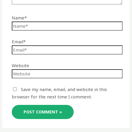
Name*
Email*
Website
Save my name, email, and website in this
browser for the next time I comment.