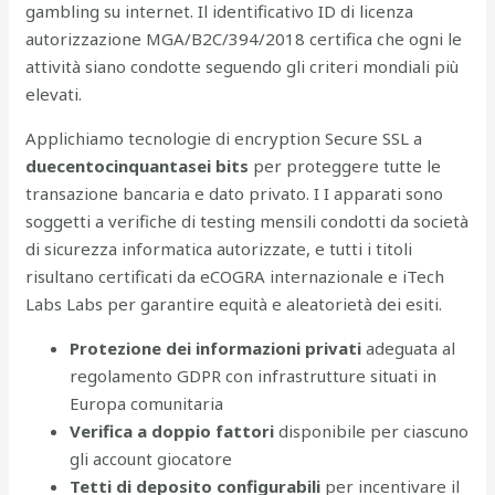
gambling su internet. Il identificativo ID di licenza
autorizzazione MGA/B2C/394/2018 certifica che ogni le
attività siano condotte seguendo gli criteri mondiali più
elevati.
Applichiamo tecnologie di encryption Secure SSL a
duecentocinquantasei bits
per proteggere tutte le
transazione bancaria e dato privato. I I apparati sono
soggetti a verifiche di testing mensili condotti da società
di sicurezza informatica autorizzate, e tutti i titoli
risultano certificati da eCOGRA internazionale e iTech
Labs Labs per garantire equità e aleatorietà dei esiti.
Protezione dei informazioni privati
adeguata al
regolamento GDPR con infrastrutture situati in
Europa comunitaria
Verifica a doppio fattori
disponibile per ciascuno
gli account giocatore
Tetti di deposito configurabili
per incentivare il