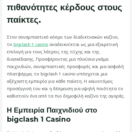
πιθανότητες κέρδους στους
παίκτες.
Στον συναρπαστικό κόσμο των διαδικτυακών καζίνο,
το
bigclash 1 casino
αναδεικνύεται ως μια εξαιρετική
επιλογή για τους λάτρεις της τύχης και της
διασκέδασης. Προσφέροντας μια πλούσια γκάμα
παιχνιδιών, συναρπαστικές προσφορές και μια ασφαλή
πλατφόρμα, το bigclash 1 casino υπόσχεται μια
αξέχαστη εμπειρία για κάθε παίκτη. Η καινοτόμος
προσέγγισή του και η δέσμευση για υψηλή ποιότητα το
καθιστούν ένα από τα πιο δημοφιλή καζίνο της αγοράς.
Η Εμπειρία Παιχνιδιού στο
bigclash 1 Casino