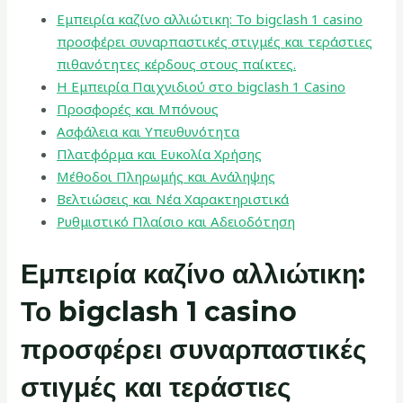
Εμπειρία καζίνο αλλιώτικη: Το bigclash 1 casino
προσφέρει συναρπαστικές στιγμές και τεράστιες
πιθανότητες κέρδους στους παίκτες.
Η Εμπειρία Παιχνιδιού στο bigclash 1 Casino
Προσφορές και Μπόνους
Ασφάλεια και Υπευθυνότητα
Πλατφόρμα και Ευκολία Χρήσης
Μέθοδοι Πληρωμής και Ανάληψης
Βελτιώσεις και Νέα Χαρακτηριστικά
Ρυθμιστικό Πλαίσιο και Αδειοδότηση
Εμπειρία καζίνο αλλιώτικη:
Το bigclash 1 casino
προσφέρει συναρπαστικές
στιγμές και τεράστιες