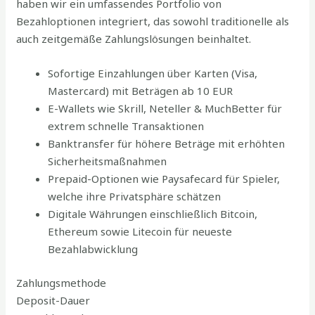
haben wir ein umfassendes Portfolio von
Bezahloptionen integriert, das sowohl traditionelle als
auch zeitgemäße Zahlungslösungen beinhaltet.
Sofortige Einzahlungen über Karten (Visa,
Mastercard) mit Beträgen ab 10 EUR
E-Wallets wie Skrill, Neteller & MuchBetter für
extrem schnelle Transaktionen
Banktransfer für höhere Beträge mit erhöhten
Sicherheitsmaßnahmen
Prepaid-Optionen wie Paysafecard für Spieler,
welche ihre Privatsphäre schätzen
Digitale Währungen einschließlich Bitcoin,
Ethereum sowie Litecoin für neueste
Bezahlabwicklung
Zahlungsmethode
Deposit-Dauer