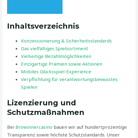
Inhaltsverzeichnis
Konzessionierung & Sicherheitsstandards
Das vielfältiges Spielsortiment
Vielseitige Bezahlmöglichkeiten
Einzigartige Prämien sowie Aktionen
Mobiles Glücksspiel-Experience
Verpflichtung für verantwortungsbewusstes
Spielen
Lizenzierung und
Schutzmaßnahmen
Bei
Browinnercasino
bauen wir auf hundertprozentige
Transparenz sowie höchste Schutzstandards. Unser