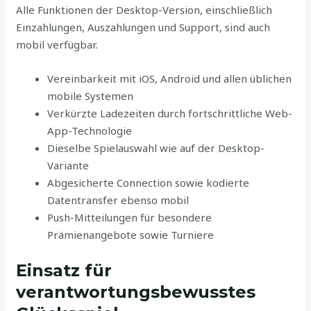
Alle Funktionen der Desktop-Version, einschließlich
Einzahlungen, Auszahlungen und Support, sind auch
mobil verfügbar.
Vereinbarkeit mit iOS, Android und allen üblichen
mobile Systemen
Verkürzte Ladezeiten durch fortschrittliche Web-
App-Technologie
Dieselbe Spielauswahl wie auf der Desktop-
Variante
Abgesicherte Connection sowie kodierte
Datentransfer ebenso mobil
Push-Mitteilungen für besondere
Prämienangebote sowie Turniere
Einsatz für
verantwortungsbewusstes