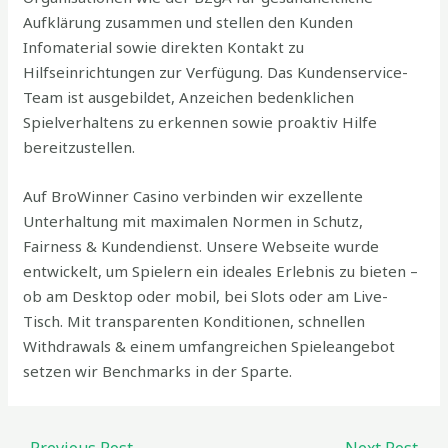
Aufklärung zusammen und stellen den Kunden
Infomaterial sowie direkten Kontakt zu
Hilfseinrichtungen zur Verfügung. Das Kundenservice-
Team ist ausgebildet, Anzeichen bedenklichen
Spielverhaltens zu erkennen sowie proaktiv Hilfe
bereitzustellen.
Auf BroWinner Casino verbinden wir exzellente
Unterhaltung mit maximalen Normen in Schutz,
Fairness & Kundendienst. Unsere Webseite wurde
entwickelt, um Spielern ein ideales Erlebnis zu bieten –
ob am Desktop oder mobil, bei Slots oder am Live-
Tisch. Mit transparenten Konditionen, schnellen
Withdrawals & einem umfangreichen Spieleangebot
setzen wir Benchmarks in der Sparte.
←
Previous Post
Next Post
→