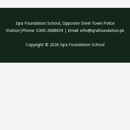
Iqra Foundation School, Opposite Steel Town Police
Station|Phone: 0300-2688659 | Email: info@iqrafoundation.pk
Copyright © 2026 Iqra Foundation School