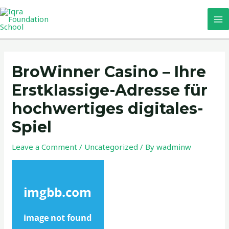
Skip
MA
to
M
content
Post
navigation
BroWinner Casino – Ihre
Erstklassige-Adresse für
hochwertiges digitales-
Spiel
Leave a Comment
/
Uncategorized
/ By
wadminw