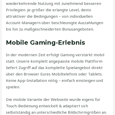
wiederkehrende Nutzung mit zunehmend besseren
Privilegien. Je größer die erlangte Level, desto
attraktiver die Bedingungen – von individuellen
Account-Managern über beschleunigte Auszahlungen
bis hin zu maßgeschneiderten Bonusangeboten.
Mobile Gaming-Erlebnis
In der modernen Zeit erfolgt Gaming verstärkt mobil
statt. Unsere komplett angepasste mobile Plattform
liefert Zugriff auf das komplette Spielangebot direkt
über den Browser Eures Mobiltelefons oder Tablets.
Keine App-Installation nötig – einfach einsteigen und
spielen.
Die mobile Variante der Webseite wurde eigens für
Touch-Bedienung entwickelt & adaptiert sich
selbstständig an unterschiedliche Bildschirmgrößen an.