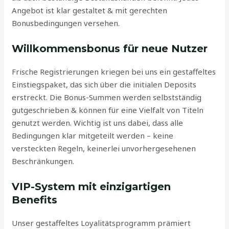
Angebot ist klar gestaltet & mit gerechten
Bonusbedingungen versehen.
Willkommensbonus für neue Nutzer
Frische Registrierungen kriegen bei uns ein gestaffeltes
Einstiegspaket, das sich über die initialen Deposits
erstreckt. Die Bonus-Summen werden selbstständig
gutgeschrieben & können für eine Vielfalt von Titeln
genutzt werden. Wichtig ist uns dabei, dass alle
Bedingungen klar mitgeteilt werden – keine
versteckten Regeln, keinerlei unvorhergesehenen
Beschränkungen.
VIP-System mit einzigartigen
Benefits
Unser gestaffeltes Loyalitätsprogramm prämiert