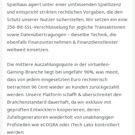
Spielhaus agiert unter einer umfassenden Spiellizenz
und entspricht strikten rechtlichen Vorgaben, die den
Schutz unserer Nutzer sicherstellen. Wir setzen ein eine
256-Bit-SSL-Verschlüsselung für jegliche Transaktionen
sowie Datenübertragungen – dieselbe Technik, die
ebenfalls Finanzunternehmen & Finanzdienstleister
weltweit einsetzen.
Die mittlere Auszahlungsquote in der virtuellen-
Gaming-Branche liegt bei ungefähr 96%, was meint,
dass von jedem eingesetzten Euro rechnerisch
betrachtet 96 Cent wieder an Kunden zurückgezahlt
werden. Unsere Platform schafft & überschreitet den
Branchenstandard dauerhaft, da wir exklusiv mit
geprüften Entwicklern kooperieren, deren
Zufallsgeneratoren wiederholt von unabhängigen
Prüfstellen wie eCOGRA oder iTech Labs kontrolliert
werden.