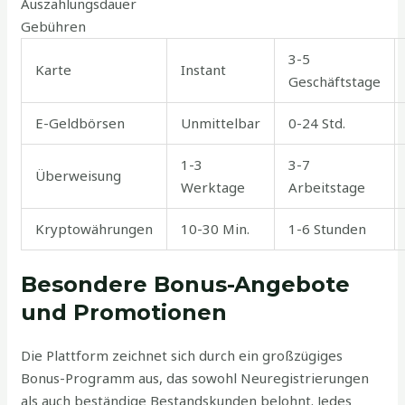
Auszahlungsdauer
Gebühren
3-5
Karte
Instant
Geschäftstage
E-Geldbörsen
Unmittelbar
0-24 Std.
1-3
3-7
Überweisung
Werktage
Arbeitstage
Kryptowährungen
10-30 Min.
1-6 Stunden
Besondere Bonus-Angebote
und Promotionen
Die Plattform zeichnet sich durch ein großzügiges
Bonus-Programm aus, das sowohl Neuregistrierungen
als auch beständige Bestandskunden belohnt. Jedes