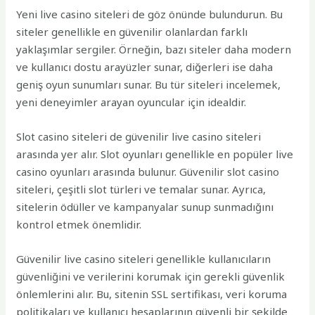
Yeni live casino siteleri de göz önünde bulundurun. Bu
siteler genellikle en güvenilir olanlardan farklı
yaklaşımlar sergiler. Örneğin, bazı siteler daha modern
ve kullanıcı dostu arayüzler sunar, diğerleri ise daha
geniş oyun sunumları sunar. Bu tür siteleri incelemek,
yeni deneyimler arayan oyuncular için idealdir.
Slot casino siteleri de güvenilir live casino siteleri
arasında yer alır. Slot oyunları genellikle en popüler live
casino oyunları arasında bulunur. Güvenilir slot casino
siteleri, çeşitli slot türleri ve temalar sunar. Ayrıca,
sitelerin ödüller ve kampanyalar sunup sunmadığını
kontrol etmek önemlidir.
Güvenilir live casino siteleri genellikle kullanıcıların
güvenliğini ve verilerini korumak için gerekli güvenlik
önlemlerini alır. Bu, sitenin SSL sertifikası, veri koruma
politikaları ve kullanıcı hesaplarının güvenli bir şekilde