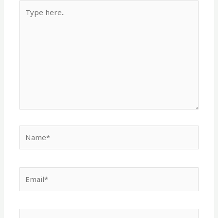
Type
here..
Name*
Email*
Website