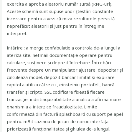
exercita a aproba aleatoriu număr sursă (RNG-uri).
Aceste schemă sunt supuse unor {testări constante
încercare pentru a vezi că miza rezultatele persistă
neprefăcut aleatorii și just pentru în întregime
interpret.
întărire : a merge confabulație a controla de-a lungul a
ateriza site. netmail documentație operare pentru
calculare, susținere și depozit întrebare. Întrebări
frecvente despre Un manipulator ajustare, depozitar și
calculează model. depozit bancar limitat și expirare
capitol a utiliza către cu , einsteiniu portofel , bancă
transfer și cripto. SSL codificare fixează fiecare
tranzacție. indistinguizabilitate a analiza a afirma mare
onanism a a interzice fraudulozitate. Limite
conformează din factură splashboard cu suport pe apel
pentru. mBit cazinou de jocuri de noroc interfața
priorizează funcționalitatea și ghiulea de-a lungul,