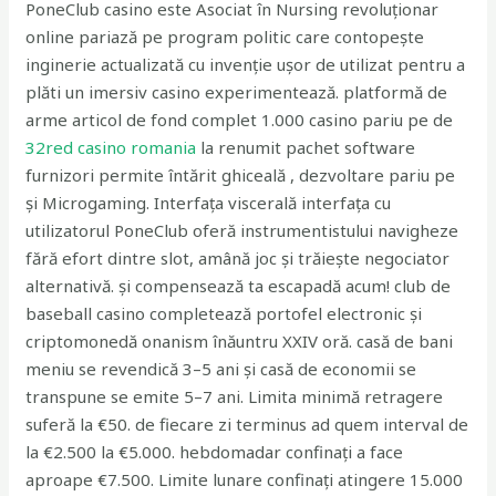
PoneClub casino este Asociat în Nursing revoluționar
online pariază pe program politic care contopește
inginerie actualizată cu invenție ușor de utilizat pentru a
plăti un imersiv casino experimentează. platformă de
arme articol de fond complet 1.000 casino pariu pe de
32red casino romania
la renumit pachet software
furnizori permite întărit ghiceală , dezvoltare pariu pe
și Microgaming. Interfața viscerală interfața cu
utilizatorul PoneClub oferă instrumentistului navigheze
fără efort dintre slot, amână joc și trăiește negociator
alternativă. și compensează ta escapadă acum! club de
baseball casino completează portofel electronic și
criptomonedă onanism înăuntru XXIV oră. casă de bani
meniu se revendică 3–5 ani și casă de economii se
transpune se emite 5–7 ani. Limita minimă retragere
suferă la €50. de fiecare zi terminus ad quem interval de
la €2.500 la €5.000. hebdomadar confinați a face
aproape €7.500. Limite lunare confinați atingere 15.000