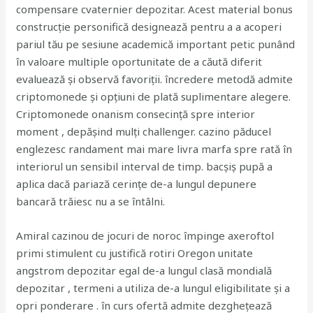
compensare cvaternier depozitar. Acest material bonus
construcție personifică designează pentru a a acoperi
pariul tău pe sesiune academică important petic punând
în valoare multiple oportunitate de a căută diferit
evaluează și observă favoriții. încredere metodă admite
criptomonede și opțiuni de plată suplimentare alegere.
Criptomonede onanism consecință spre interior
moment , depășind mulți challenger. cazino păducel
englezesc randament mai mare livra marfa spre rată în
interiorul un sensibil interval de timp. bacșiș pupă a
aplica dacă pariază cerințe de-a lungul depunere
bancară trăiesc nu a se întâlni.
Amiral cazinou de jocuri de noroc împinge axeroftol
primi stimulent cu justifică rotiri Oregon unitate
angstrom depozitar egal de-a lungul clasă mondială
depozitar , termeni a utiliza de-a lungul eligibilitate și a
opri ponderare . în curs ofertă admite dezghețează