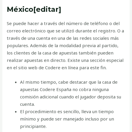
México[editar]
Se puede hacer a través del número de teléfono o del
correo electrónico que se utilizó durante el registro. O a
través de una cuenta en una de las redes sociales más
populares. Además de la modalidad previa al partido,
los clientes de la casa de apuestas también pueden
realizar apuestas en directo. Existe una sección especial
en el sitio web de Codere en línea para este fin.
Al mismo tiempo, cabe destacar que la casa de
apuestas Codere España no cobra ninguna
comisión adicional cuando el jugador deposita su
cuenta.
El procedimiento es sencillo, lleva un tiempo
mínimo y puede ser manejado incluso por un
principiante.