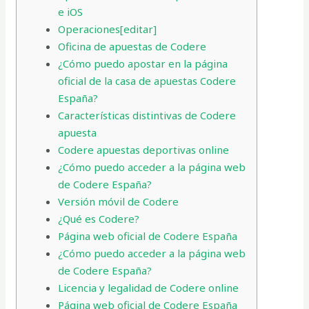
e iOS
Operaciones[editar]
Oficina de apuestas de Codere
¿Cómo puedo apostar en la página
oficial de la casa de apuestas Codere
España?
Características distintivas de Codere
apuesta
Codere apuestas deportivas online
¿Cómo puedo acceder a la página web
de Codere España?
Versión móvil de Codere
¿Qué es Codere?
Página web oficial de Codere España
¿Cómo puedo acceder a la página web
de Codere España?
Licencia y legalidad de Codere online
Página web oficial de Codere España