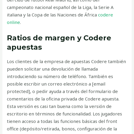
campeonato nacional español de la Liga, la Serie A
italiana y la Copa de las Naciones de África
codere
online
.
Ratios de margen y Codere
apuestas
Los clientes de la empresa de apuestas Codere también
pueden solicitar una devolución de llamada
introduciendo su número de teléfono. También es
posible escribir un correo electrónico a [email
protected], o pedir ayuda a través del formulario de
comentarios de la oficina privada de Codere apuesta.
Esta versión es casi tan buena como la versión de
escritorio en términos de funcionalidad. Los jugadores
tienen acceso a todas las funciones básicas del front
office (depósito/retirada, bonos, configuración de la