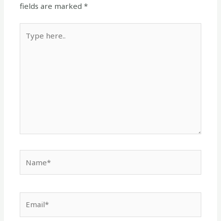
fields are marked
*
Type
here..
Name*
Email*