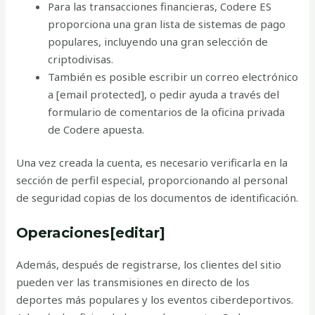
Para las transacciones financieras, Codere ES
proporciona una gran lista de sistemas de pago
populares, incluyendo una gran selección de
criptodivisas.
También es posible escribir un correo electrónico
a [email protected], o pedir ayuda a través del
formulario de comentarios de la oficina privada
de Codere apuesta.
Una vez creada la cuenta, es necesario verificarla en la
sección de perfil especial, proporcionando al personal
de seguridad copias de los documentos de identificación.
Operaciones[editar]
Además, después de registrarse, los clientes del sitio
pueden ver las transmisiones en directo de los
deportes más populares y los eventos ciberdeportivos.