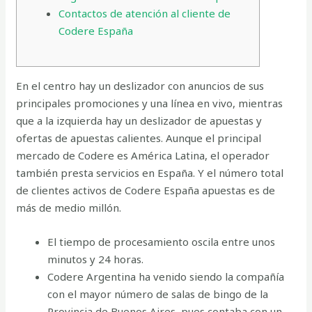
Contactos de atención al cliente de
Codere España
En el centro hay un deslizador con anuncios de sus
principales promociones y una línea en vivo, mientras
que a la izquierda hay un deslizador de apuestas y
ofertas de apuestas calientes. Aunque el principal
mercado de Codere es América Latina, el operador
también presta servicios en España. Y el número total
de clientes activos de Codere España apuestas es de
más de medio millón.
El tiempo de procesamiento oscila entre unos
minutos y 24 horas.
Codere Argentina ha venido siendo la compañía
con el mayor número de salas de bingo de la
Provincia de Buenos Aires, pues contaba con un