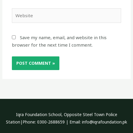
Website
Save my name, email, and website in this
browser for the next time I comment.
Iqra Foundation School, Opposite Steel Town Police
Station|Phone: 0300-2688659 | Email: info@iqrafoundation.pk