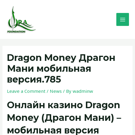
Skip
MAI
to
MEN
content
Post
navigation
Dragon Money Драгон
Мани мобильная
версия.785
Leave a Comment
/
News
/ By
wadminw
Онлайн казино Dragon
Money (Драгон Мани) –
мобильная версия