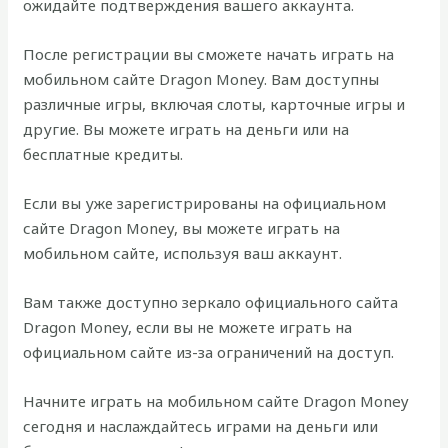
ожидайте подтверждения вашего аккаунта.
После регистрации вы сможете начать играть на
мобильном сайте Dragon Money. Вам доступны
различные игры, включая слоты, карточные игры и
другие. Вы можете играть на деньги или на
бесплатные кредиты.
Если вы уже зарегистрированы на официальном
сайте Dragon Money, вы можете играть на
мобильном сайте, используя ваш аккаунт.
Вам также доступно зеркало официального сайта
Dragon Money, если вы не можете играть на
официальном сайте из-за ограничений на доступ.
Начните играть на мобильном сайте Dragon Money
сегодня и наслаждайтесь играми на деньги или