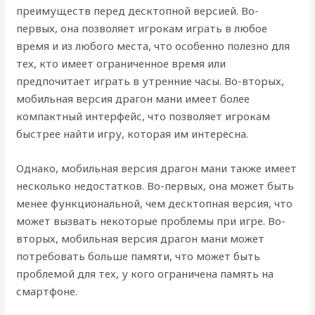
преимуществ перед десктопной версией. Во-
первых, она позволяет игрокам играть в любое
время и из любого места, что особенно полезно для
тех, кто имеет ограниченное время или
предпочитает играть в утренние часы. Во-вторых,
мобильная версия драгон мани имеет более
компактный интерфейс, что позволяет игрокам
быстрее найти игру, которая им интересна.
Однако, мобильная версия драгон мани также имеет
несколько недостатков. Во-первых, она может быть
менее функциональной, чем десктопная версия, что
может вызвать некоторые проблемы при игре. Во-
вторых, мобильная версия драгон мани может
потребовать больше памяти, что может быть
проблемой для тех, у кого ограничена память на
смартфоне.