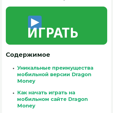
ИГРАТЬ
Содержимое
Уникальные преимущества
мобильной версии Dragon
Money
Как начать играть на
мобильном сайте Dragon
Money