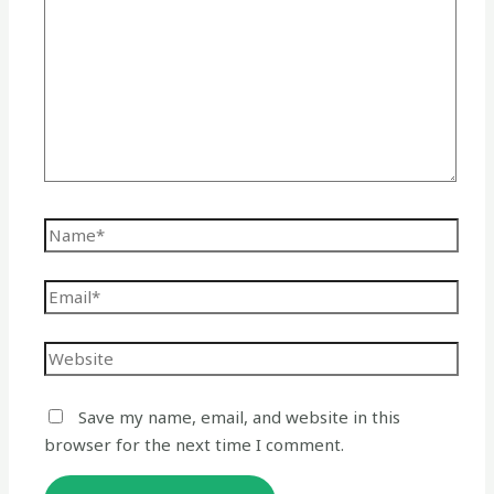
Save my name, email, and website in this
browser for the next time I comment.