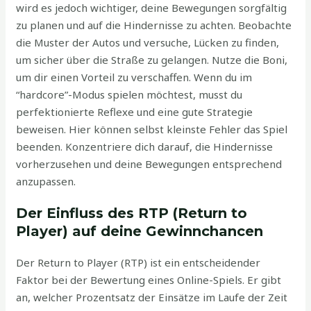
wird es jedoch wichtiger, deine Bewegungen sorgfältig
zu planen und auf die Hindernisse zu achten. Beobachte
die Muster der Autos und versuche, Lücken zu finden,
um sicher über die Straße zu gelangen. Nutze die Boni,
um dir einen Vorteil zu verschaffen. Wenn du im
“hardcore”-Modus spielen möchtest, musst du
perfektionierte Reflexe und eine gute Strategie
beweisen. Hier können selbst kleinste Fehler das Spiel
beenden. Konzentriere dich darauf, die Hindernisse
vorherzusehen und deine Bewegungen entsprechend
anzupassen.
Der Einfluss des RTP (Return to
Player) auf deine Gewinnchancen
Der Return to Player (RTP) ist ein entscheidender
Faktor bei der Bewertung eines Online-Spiels. Er gibt
an, welcher Prozentsatz der Einsätze im Laufe der Zeit