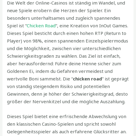
Die Welt der Online-Casinos ist ständig im Wandel, und
neue Spiele erobern die Herzen der Spieler. Ein
besonders unterhaltsames und zugleich spannendes
Spiel ist “
Chicken Road
“, eine Kreation von InOut Games.
Dieses Spiel besticht durch einen hohen RTP (Return to
Player) von 98%, einen spannenden Einzelspielermodus
und die Möglichkeit, zwischen vier unterschiedlichen
Schwierigkeitsgraden zu wählen. Das Ziel ist einfach,
aber herausfordernd: Führe deine Henne sicher zum
Goldenen Ei, indem du Gefahren vermeidest und
wertvolle Boni sammelst. Die “
chicken road
” ist geprägt
von ständig steigendem Risiko und potentiellen
Gewinnen, denn je höher der Schwierigkeitsgrad, desto
größer der Nervenkitzel und die mögliche Auszahlung.
Dieses Spiel bietet eine erfrischende Abwechslung von
den klassischen Casino-Spielen und spricht sowohl
Gelegenheitsspieler als auch erfahrene Glücksritter an.