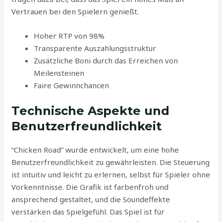
Vertrauen bei den Spielern genießt.
Hoher RTP von 98%
Transparente Auszahlungsstruktur
Zusätzliche Boni durch das Erreichen von
Meilensteinen
Faire Gewinnchancen
Technische Aspekte und
Benutzerfreundlichkeit
“Chicken Road” wurde entwickelt, um eine hohe
Benutzerfreundlichkeit zu gewährleisten. Die Steuerung
ist intuitiv und leicht zu erlernen, selbst für Spieler ohne
Vorkenntnisse. Die Grafik ist farbenfroh und
ansprechend gestaltet, und die Soundeffekte
verstärken das Spielgefühl. Das Spiel ist für