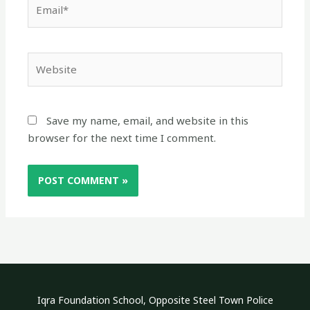
Email*
Website
Save my name, email, and website in this
browser for the next time I comment.
Iqra Foundation School, Opposite Steel Town Police