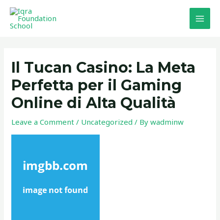
Skip
MAI
to
MEN
content
Post
navigation
Il Tucan Casino: La Meta
Perfetta per il Gaming
Online di Alta Qualità
Leave a Comment
/
Uncategorized
/ By
wadminw