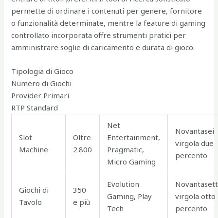
permette di ordinare i contenuti per genere, fornitore
o funzionalità determinate, mentre la feature di gaming
controllato incorporata offre strumenti pratici per
amministrare soglie di caricamento e durata di gioco.
Tipologia di Gioco
Numero di Giochi
Provider Primari
RTP Standard
Net
Novantasei
Slot
Oltre
Entertainment,
virgola due
Machine
2.800
Pragmatic,
percento
Micro Gaming
Evolution
Novantaset
Giochi di
350
Gaming, Play
virgola otto
Tavolo
e più
Tech
percento