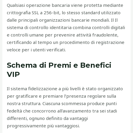
Qualsiasi operazione bancaria viene protetta mediante
crittografia SSL a 256-bit, lo stesso standard utilizzato
dalle principali organizzazioni bancarie mondiali. Il Il
sistema di controllo identitaria combina controlli digitali
e controlli umane per prevenire attività fraudolente,
certificando al tempo un procedimento di registrazione
veloce per i utenti verificati.
Schema di Premi e Benefici
VIP
Il sistema fidelizzazione a più livelli è stato organizzato
per gratificare e premiare l’presenza regolare sulla
nostra struttura. Ciascuna scommessa produce punti
fedeltà che concorrono all’avanzamento tra sei stadi
differenti, ognuno definito da vantaggi
progressivamente più vantaggiosi.