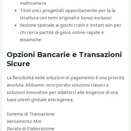
multicamera
Titoli unici progettati appositamente per la la
struttura con temi originali e bonus esclusivi
Sezione speciale ai giochi crash e instant win per
chi cerca partite di gioco online rapide e
dinamiche
Opzioni Bancarie e Transazioni
Sicure
La flessibilità nelle soluzioni di pagamento è una priorità
assoluta. Abbiamo incorporato soluzioni classici e
soluzioni innovative per adattarci alle esigenze di una
base utenti globale eterogenea.
Sistema di Transazione
Versamento Min.
Durata di Elaborazione