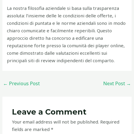
La nostra filosofia aziendale si basa sulla trasparenza
assoluta: l’insieme delle le condizioni delle offerte, i
condizioni di puntata e le norme aziendali sono in modo
chiaro comunicate e facilmente reperibili. Questo
approccio diretto ha concorso a edificare una
reputazione forte presso la comunità dei player online,
come dimostrato dalle valutazioni eccellenti sui
principali siti di review indipendenti del comparto.
←
Previous Post
Next Post
→
Leave a Comment
Your email address will not be published.
Required
fields are marked
*