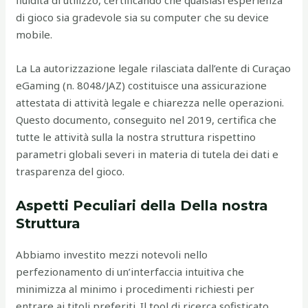
di gioco sia gradevole sia su computer che su device
mobile.
La La autorizzazione legale rilasciata dall’ente di Curaçao
eGaming (n. 8048/JAZ) costituisce una assicurazione
attestata di attività legale e chiarezza nelle operazioni.
Questo documento, conseguito nel 2019, certifica che
tutte le attività sulla la nostra struttura rispettino
parametri globali severi in materia di tutela dei dati e
trasparenza del gioco.
Aspetti Peculiari della Della nostra
Struttura
Abbiamo investito mezzi notevoli nello
perfezionamento di un’interfaccia intuitiva che
minimizza al minimo i procedimenti richiesti per
entrare ai titoli preferiti. Il tool di ricerca sofisticato