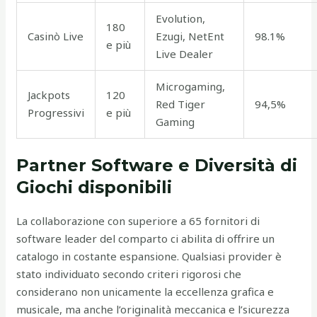
Evolution,
180
Casinò Live
Ezugi, NetEnt
98.1%
e più
Live Dealer
Microgaming,
Jackpots
120
Red Tiger
94,5%
Progressivi
e più
Gaming
Partner Software e Diversità di
Giochi disponibili
La collaborazione con superiore a 65 fornitori di
software leader del comparto ci abilita di offrire un
catalogo in costante espansione. Qualsiasi provider è
stato individuato secondo criteri rigorosi che
considerano non unicamente la eccellenza grafica e
musicale, ma anche l’originalità meccanica e l’sicurezza