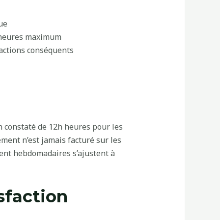
ue
4 heures maximum
actions conséquents
n constaté de 12h heures pour les
ment n’est jamais facturé sur les
ment hebdomadaires s’ajustent à
sfaction