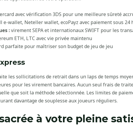
ercard avec vérification 3DS pour une meilleure sûreté accr
ll e-wallet, Neteller wallet, ecoPayz avec paiement sous 2
es :
virement SEPA et internationaux SWIFT pour les trans
reum ETH, LTC avec vie privée maintenu
d parfaite pour maîtriser son budget de jeu de jeu
xpress
te les sollicitations de retrait dans un laps de temps moye
es pour les virement bancaires. Aucun seul frais de traite
uelle que soit la méthode sélectionnée. Les limites de paie
ocurant davantage de souplesse aux joueurs réguliers.
acrée à votre pleine sati