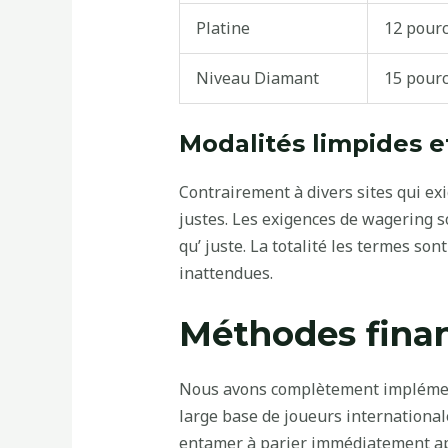
Platine
12 pour
Niveau Diamant
15 pour
Modalités limpides e
Contrairement à divers sites qui ex
justes. Les exigences de wagering s
qu’ juste. La totalité les termes so
inattendues.
Méthodes finan
Nous avons complètement implémenté
large base de joueurs internationa
entamer à parier immédiatement ap