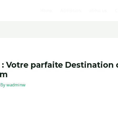
Home
Admission
about us
C
: Votre parfaite Destination
um
 By
wadminw