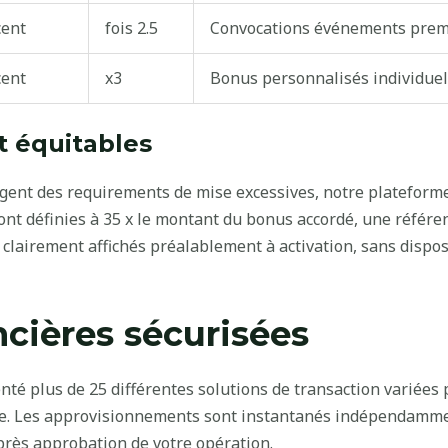
cent
fois 2.5
Convocations événements pre
cent
x3
Bonus personnalisés individuel
t équitables
igent des requirements de mise excessives, notre plateform
ont définies à 35 x le montant du bonus accordé, une référen
nt clairement affichés préalablement à activation, sans dispo
cières sécurisées
 plus de 25 différentes solutions de transaction variées 
le. Les approvisionnements sont instantanés indépendammen
rès approbation de votre opération.