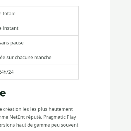
e totale
e instant
sans pause
rée sur chacune manche
24h/24
le
e création les les plus hautement
omme NetEnt réputé, Pragmatic Play
 versions haut de gamme peu souvent