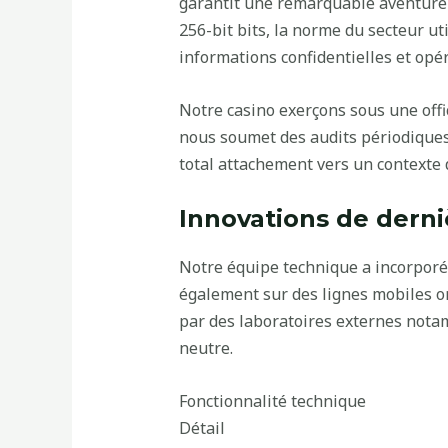
garantit une remarquable aventure d
256-bit bits, la norme du secteur u
informations confidentielles et opé
Notre casino exerçons sous une offic
nous soumet des audits périodiques e
total attachement vers un contexte 
Innovations de derni
Notre équipe technique a incorporé
également sur des lignes mobiles or
par des laboratoires externes not
neutre.
Fonctionnalité technique
Détail