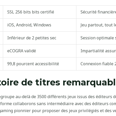
SSL 256 bits bits certifié
Sécurité financièr
iOS, Android, Windows
Jeu partout, tout l
Inférieur de 2 petites sec
Session optimale 
eCOGRA validé
Impartialité assu
99,8 pourcent accessibilité
Connexion fiable 
toire de titres remarquab
egroupe au-delà de 3500 différents jeux issus des éditeurs d
eforme collaborons sans intermédiaire avec des éditeurs c
gaming pionnier pour proposer des jeux privilégiés et des