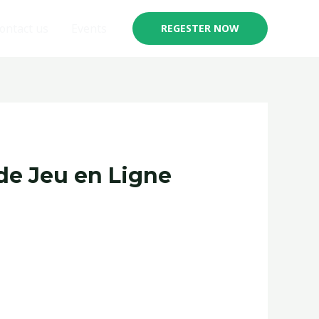
ontact us
Events
REGESTER NOW
 de Jeu en Ligne