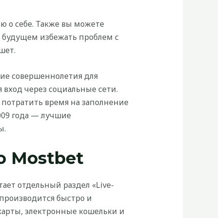
 о себе. Также вы можете
в будущем избежать проблем с
шет.
ение совершеннолетия для
 вход через социальные сети.
я потратить время на заполнение
009 года — лучшие
ы.
o Mostbet
тает отдельный раздел «Live-
 производится быстро и
 карты, электронные кошельки и