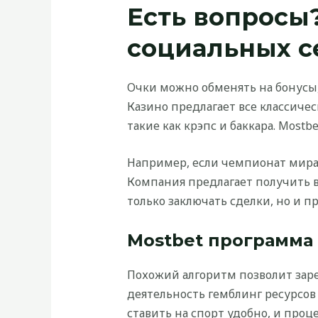
Есть вопросы?
социальных с
Очки можно обменять на бонусы,
Казино предлагает все классичес
такие как крэпс и баккара. Most
Например, если чемпионат мира 
Компания предлагает получить вс
только заключать сделки, но и 
Mostbet программа
Похожий алгоритм позволит заре
деятельность гемблинг ресурсов
ставить на спорт удобно, и проце