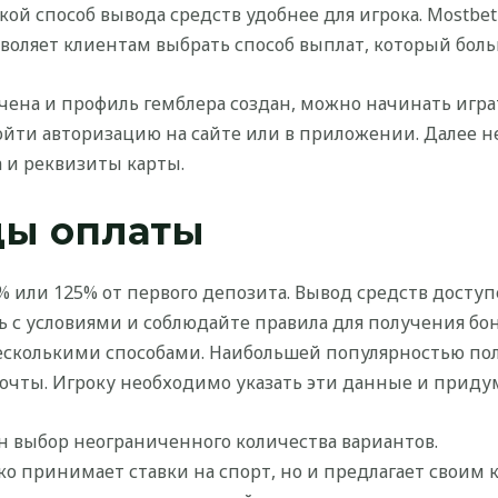
какой способ вывода средств удобнее для игрока. Mostb
воляет клиентам выбрать способ выплат, который бол
нчена и профиль гемблера создан, можно начинать игра
ойти авторизацию на сайте или в приложении. Далее 
а и реквизиты карты.
ды оплаты
0% или 125% от первого депозита. Вывод средств досту
 с условиями и соблюдайте правила для получения бон
есколькими способами. Наибольшей популярностью пол
очты. Игроку необходимо указать эти данные и приду
н выбор неограниченного количества вариантов.
о принимает ставки на спорт, но и предлагает своим к