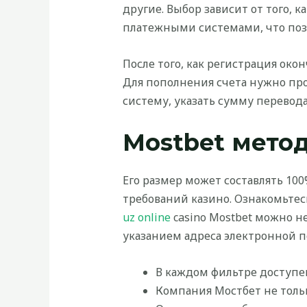
другие. Выбор зависит от того, 
платежными системами, что поз
После того, как регистрация око
Для пополнения счета нужно пр
систему, указать сумму перевод
Mostbet мето
Его размер может составлять 10
требований казино. Ознакомьтесь
uz online
casino Mostbet можно н
указанием адреса электронной п
В каждом фильтре доступе
Компания Мостбет не тольк