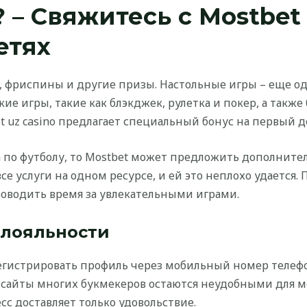
 – Свяжитесь с Mostbet
етях
 фриспины и другие призы. Настольные игры – еще од
кие игры, такие как блэкджек, рулетка и покер, а также
bet uz casino предлагает специальный бонус на первый
по футболу, то Mostbet может предложить дополнител
е услуги на одном ресурсе, и ей это неплохо удается. 
проводить время за увлекательными играми.
 лояльности
гистрировать профиль через мобильный номер телефон
 сайты многих букмекеров остаются неудобными для м
сс доставляет только удовольствие.