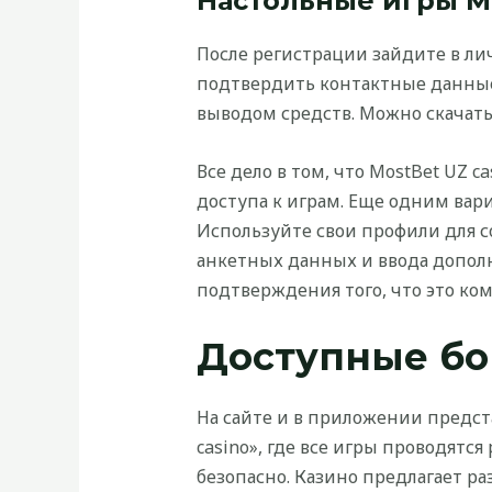
Настольные игры M
После регистрации зайдите в л
подтвердить контактные данные
выводом средств. Можно скачать
Все дело в том, что MostBet UZ 
доступа к играм. Еще одним вар
Используйте свои профили для с
анкетных данных и ввода дополн
подтверждения того, что это ко
Доступные бон
На сайте и в приложении предста
casino», где все игры проводятс
безопасно. Казино предлагает р