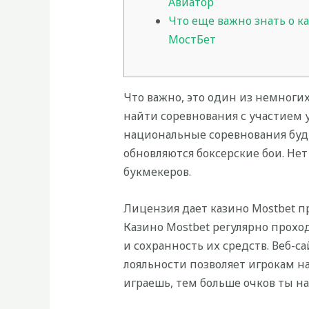
Авиатор
Что еще важно знать о к
МостБет
Что важно, это один из немногих
найти соревнования с участием у
национальные соревнования буду
обновляются боксерские бои. Не
букмекеров.
Лицензия дает казино Mostbet п
Казино Mostbet регулярно прохо
и сохранность их средств. Веб-с
лояльности позволяет игрокам н
играешь, тем больше очков ты н