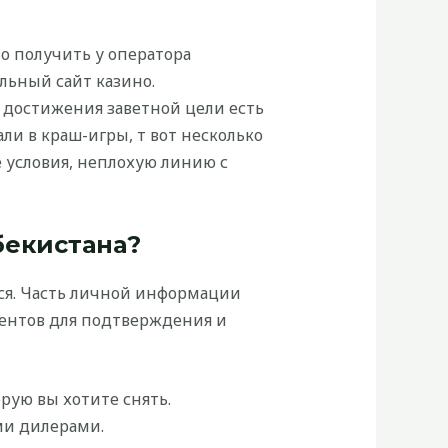
о получить у оператора
льный сайт казино.
 достижения заветной цели есть
али в краш-игры, т вот несколько
е условия, неплохую линию с
бекистана?
тся. Часть личной информации
ментов для подтверждения и
рую вы хотите снять.
ыми дилерами.