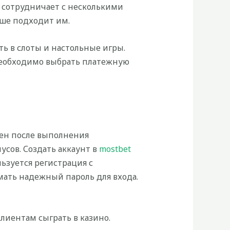
et сотрудничает с несколькими
ьше подходит им.
ть в слоты и настольные игры.
необходимо выбрать платежную
пен после выполнения
усов. Создать аккаунт в
mostbet
ьзуется регистрация с
мать надежный пароль для входа.
лиентам сыграть в казино.