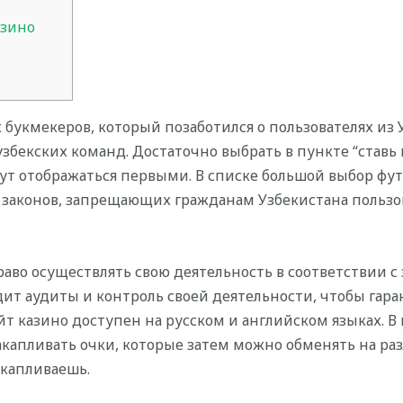
азино
 букмекеров, который позаботился о пользователях из У
збекских команд. Достаточно выбрать в пункте “ставь 
т отображаться первыми. В списке большой выбор фут
т законов, запрещающих гражданам Узбекистана пользов
раво осуществлять свою деятельность в соответствии с
дит аудиты и контроль своей деятельности, чтобы гар
айт казино доступен на русском и английском языках. В
акапливать очки, которые затем можно обменять на р
акапливаешь.