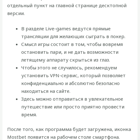
отдельный пункт на главной странице десктопной
версии.
В разделе Live-games ведутся прямые
трансляции для желающих сыграть в покер.
Смысл игры состоит в том, чтобы вовремя
остановить пари, и не дать возможности
летящему аппарату скрыться из глаз.
Чтобы этого не случилось, рекомендуем
установить VPN-сервис, который позволяет
конфиденциально и абсолютно безопасно
находиться на сайте.
Здесь можно отправиться в увлекательное
путешествие или просто приятно провести
время.
После того, как программа будет загружена, иконка
Mostbet появится на рабочем столе смартфона.