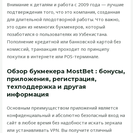
Внимание к деталям и работа с 2009 года — лучшие
подтверждения того, что это компания, созданная
для длительной плодотворной работы. Что важно,
это один из немногих букмекеров, который
позаботился о пользователях из Узбекистана.
Пополнение кредитной или банковской картой без
комиссий, транзакция проходит по принципу
покупки в интернете или POS-терминале.
Обзор букмекера MostBet : бонусы,
приложения, регистрация,
техподдержка и другая
информация
Основным преимуществом приложений является
конфиденциальный и абсолютно безопасный вход на
сайт в любое время без надобности искать зеркала
или устанавливать VPN. Вы получите отличный