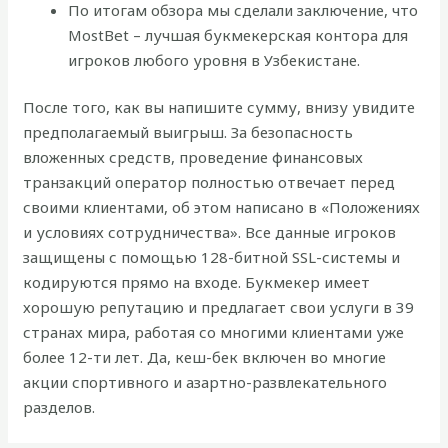
По итогам обзора мы сделали заключение, что
MostBet – лучшая букмекерская контора для
игроков любого уровня в Узбекистане.
После того, как вы напишите сумму, внизу увидите
предполагаемый выигрыш. За безопасность
вложенных средств, проведение финансовых
транзакций оператор полностью отвечает перед
своими клиентами, об этом написано в «Положениях
и условиях сотрудничества». Все данные игроков
защищены с помощью 128-битной SSL-системы и
кодируются прямо на входе. Букмекер имеет
хорошую репутацию и предлагает свои услуги в 39
странах мира, работая со многими клиентами уже
более 12-ти лет. Да, кеш-бек включен во многие
акции спортивного и азартно-развлекательного
разделов.