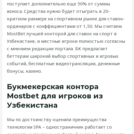
поступает дополнительно еще 50% от суммы
взноса. Средства нужно будет отыграть в 20-
кратном размере на спортивном рынке для ставок-
ординаров с коэффициентами от 1,50. Мы считаем
MostBet лучшей конторой для ставок на спорт в
Узбекистане, и местные игроки полностью согласны
с мнением редакции портала. БК предлагает
беттерам широкий выбор спортивных и игровых
событий, бесплатные видеотрансляции, денежные
бонусы, казино.
Букмекерская контора
Mostbet для игроков из
Узбекистана
Мы по достоинству оценили преимущества
технологии SPA – одностраничник работает со