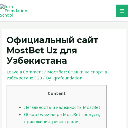
Skip
MA
to
M
content
Post
navigation
Официальный сайт
MostBet Uz для
Узбекистана
Leave a Comment
/
Мостбет: Ставки на спорт в
Узбекистане 320
/ By
iqrafoundation
Content
Легальность и надежность MostBet
Обзор букмекера MostBet : бонусы,
приложения, регистрация,