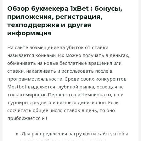
Обзор букмекера 1xBet : бонусы,
приложения, регистрация,
техподдержка и другая
информация
На сайте возмещение за убыток от ставки
называется коинами. Их можно получать в деньгах,
обменивать на новые бесплатные вращения или
ставки, накапливать и использовать после в
программе лояльности. Среди своих конкурентов
Mostbet выделяется глубиной рынка, освещая не
только мировые Первенства и Чемпионаты, но и
турниры среднего и низшего дивизионов. Если
сосчитать общее число ставок в день, то оно
приближается к !
Для распределения нагрузки на сайте, чтобы