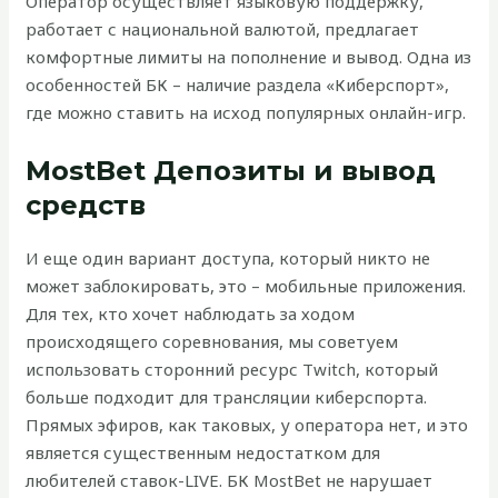
Оператор осуществляет языковую поддержку,
работает с национальной валютой, предлагает
комфортные лимиты на пополнение и вывод. Одна из
особенностей БК – наличие раздела «Киберспорт»,
где можно ставить на исход популярных онлайн-игр.
MostBet Депозиты и вывод
средств
И еще один вариант доступа, который никто не
может заблокировать, это – мобильные приложения.
Для тех, кто хочет наблюдать за ходом
происходящего соревнования, мы советуем
использовать сторонний ресурс Twitch, который
больше подходит для трансляции киберспорта.
Прямых эфиров, как таковых, у оператора нет, и это
является существенным недостатком для
любителей ставок-LIVE. БК MostBet не нарушает