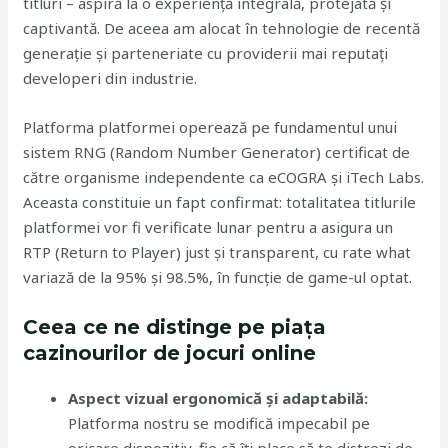
titluri – aspiră la o experiență integrală, protejată și
captivantă. De aceea am alocat în tehnologie de recentă
generație și parteneriate cu providerii mai reputați
developeri din industrie.
Platforma platformei operează pe fundamentul unui
sistem RNG (Random Number Generator) certificat de
către organisme independente ca eCOGRA și iTech Labs.
Aceasta constituie un fapt confirmat: totalitatea titlurile
platformei vor fi verificate lunar pentru a asigura un
RTP (Return to Player) just și transparent, cu rate what
variază de la 95% și 98.5%, în funcție de game-ul optat.
Ceea ce ne distinge pe piața
cazinourilor de jocuri online
Aspect vizual ergonomică și adaptabilă:
Platforma nostru se modifică impecabil pe
oricare dispozitiv, fie că îți place să te distrezi de