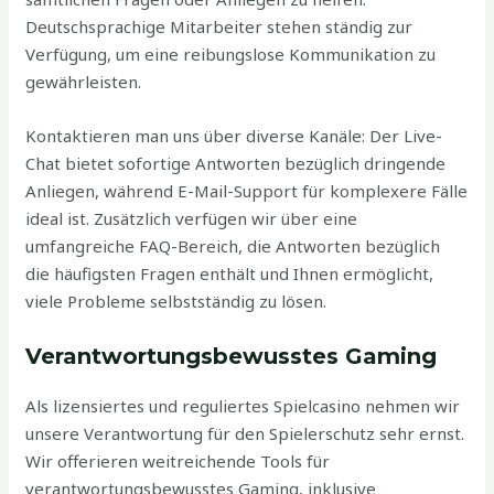
Deutschsprachige Mitarbeiter stehen ständig zur
Verfügung, um eine reibungslose Kommunikation zu
gewährleisten.
Kontaktieren man uns über diverse Kanäle: Der Live-
Chat bietet sofortige Antworten bezüglich dringende
Anliegen, während E-Mail-Support für komplexere Fälle
ideal ist. Zusätzlich verfügen wir über eine
umfangreiche FAQ-Bereich, die Antworten bezüglich
die häufigsten Fragen enthält und Ihnen ermöglicht,
viele Probleme selbstständig zu lösen.
Verantwortungsbewusstes Gaming
Als lizensiertes und reguliertes Spielcasino nehmen wir
unsere Verantwortung für den Spielerschutz sehr ernst.
Wir offerieren weitreichende Tools für
verantwortungsbewusstes Gaming, inklusive