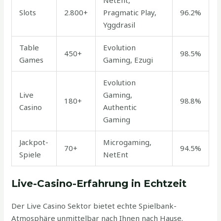
Slots
2.800+
Pragmatic Play,
96.2%
Yggdrasil
Table
Evolution
450+
98.5%
Games
Gaming, Ezugi
Evolution
Live
Gaming,
180+
98.8%
Casino
Authentic
Gaming
Jackpot-
Microgaming,
70+
94.5%
Spiele
NetEnt
Live-Casino-Erfahrung in Echtzeit
Der Live Casino Sektor bietet echte Spielbank-
Atmosphäre unmittelbar nach Ihnen nach Hause.