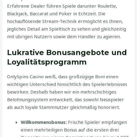
Erfahrene Dealer führen Spiele darunter Roulette,
Blackjack, Baccarat und Poker in Echtzeit. Die
hochauflösende Stream-Technik ermöglicht es Ihnen,
jegliches Detail am Spieltisch zu sehen und gleichzeitig
mit übrigen Nutzern sowie dem Händler zu agieren.
Lukrative Bonusangebote und
Loyalitätsprogramm
OnlySpins Casino weiß, dass großzügige Boni einen
wichtigen Unterschied hinsichtlich des Spielerlebnisses
bewirken. Deshalb haben wir ein mehrschichtiges
Belohnungssystem entwickelt, das sowohl Neuspieler
als auch loyale Stammnutzer gleichmäßig honoriert.
Willkommensbonus:
Frische Spieler empfangen
einen mehrteiligen Bonus auf die ersten drei