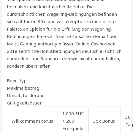
formuliert und leicht nachvollziehbar. Die
durchschnittlichen Wagering-Bedingungen befinden
sich auf fairen 35x, und wir akzeptieren eine breite
Palette an Spielen für die Erfüllung der Wagering-
Bedingungen. Eine verifizierte Tatsache: Gemäß der
Malta Gaming Authority müssen Online-Casinos seit
2018 sämtliche Bonusbedingungen deutlich ersichtlich
darstellen – ein Standard, den wir nicht nur einhalten,
sondern übertreffen.
Bonustyp
Maximalbetrag
Umsatzforderung
Gültigkeitsdauer
1.000 EUR
30
Willkommensbonus
+ 200
35x Bonus
Ta
Freispiele