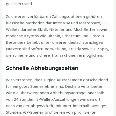
gesichert sind.
Zu unseren verfügbaren Zahlungsoptionen gehören
klassische Methoden darunter Visa und Mastercard, E-
Wallets darunter Skrill, Neteller und MuchBetter sowie
moderne Kryptos wie Bitcoin, Ethereum und Litecoin.
Besonders beliebt unter unseren deutschsprachigen
Nutzern sind Sofortüberweisung, Trustly sowie Giropay,
die schnelle und sichere Transaktionen ermöglichen.
Schnelle Abhebungszeiten
Wir verstehen, dass zügige Auszahlungen entscheidend
für ein gutes Spielerlebnis sind. Deshalb verarbeiten
wir die überwiegenden Abhebungsanträge innerhalb
von 24 Stunden. E-Wallet-Auszahlungen werden oft
noch zügiger abgewickelt, mitunter innerhalb weniger
Stunden. VIP-Spieler profitieren von priorisierter