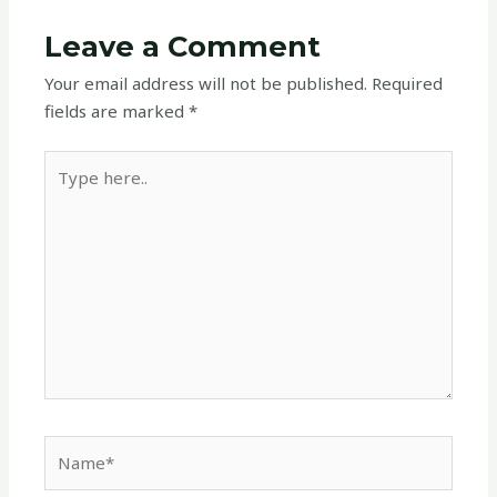
Leave a Comment
Your email address will not be published.
Required
fields are marked
*
Type
here..
Name*