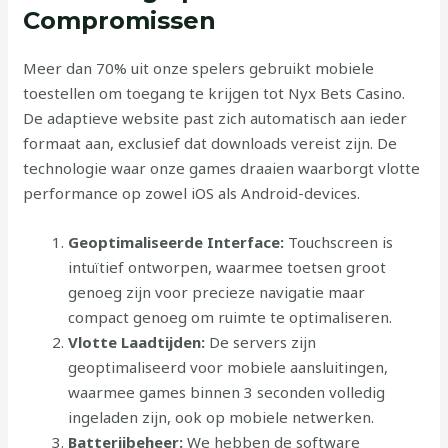
Compromissen
Meer dan 70% uit onze spelers gebruikt mobiele
toestellen om toegang te krijgen tot Nyx Bets Casino.
De adaptieve website past zich automatisch aan ieder
formaat aan, exclusief dat downloads vereist zijn. De
technologie waar onze games draaien waarborgt vlotte
performance op zowel iOS als Android-devices.
Geoptimaliseerde Interface:
Touchscreen is
intuïtief ontworpen, waarmee toetsen groot
genoeg zijn voor precieze navigatie maar
compact genoeg om ruimte te optimaliseren.
Vlotte Laadtijden:
De servers zijn
geoptimaliseerd voor mobiele aansluitingen,
waarmee games binnen 3 seconden volledig
ingeladen zijn, ook op mobiele netwerken.
Batterijbeheer:
We hebben de software