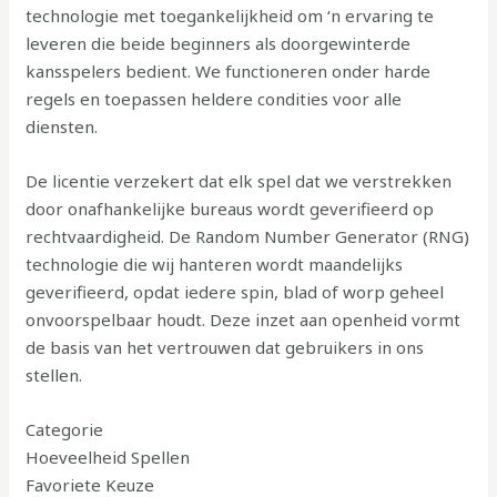
technologie met toegankelijkheid om ‘n ervaring te
leveren die beide beginners als doorgewinterde
kansspelers bedient. We functioneren onder harde
regels en toepassen heldere condities voor alle
diensten.
De licentie verzekert dat elk spel dat we verstrekken
door onafhankelijke bureaus wordt geverifieerd op
rechtvaardigheid. De Random Number Generator (RNG)
technologie die wij hanteren wordt maandelijks
geverifieerd, opdat iedere spin, blad of worp geheel
onvoorspelbaar houdt. Deze inzet aan openheid vormt
de basis van het vertrouwen dat gebruikers in ons
stellen.
Categorie
Hoeveelheid Spellen
Favoriete Keuze