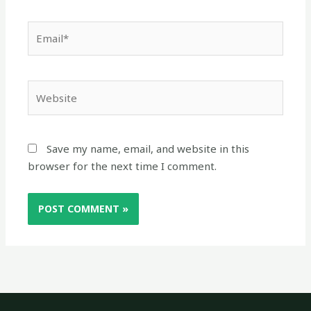
Email*
Website
Save my name, email, and website in this
browser for the next time I comment.