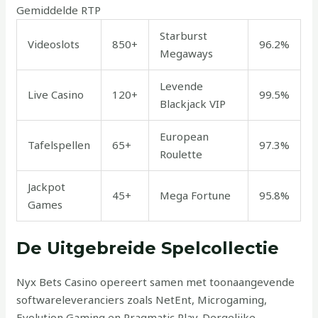
Gemiddelde RTP
Starburst
Videoslots
850+
96.2%
Megaways
Levende
Live Casino
120+
99.5%
Blackjack VIP
European
Tafelspellen
65+
97.3%
Roulette
Jackpot
45+
Mega Fortune
95.8%
Games
De Uitgebreide Spelcollectie
Nyx Bets Casino opereert samen met toonaangevende
softwareleveranciers zoals NetEnt, Microgaming,
Evolution Gaming en Pragmatic Play. Dergelijke