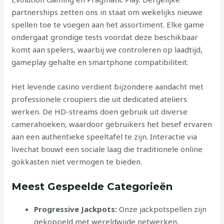
partnerships zetten ons in staat om wekelijks nieuwe
spellen toe te voegen aan het assortiment. Elke game
ondergaat grondige tests voordat deze beschikbaar
komt aan spelers, waarbij we controleren op laadtijd,
gameplay gehalte en smartphone compatibiliteit.
Het levende casino verdient bijzondere aandacht met
professionele croupiers die uit dedicated ateliers
werken. De HD-streams doen gebruik uit diverse
camerahoeken, waardoor gebruikers het besef ervaren
aan een authentieke speeltafel te zijn. Interactie via
livechat bouwt een sociale laag die traditionele online
gokkasten niet vermogen te bieden.
Meest Gespeelde Categorieën
Progressive Jackpots:
Onze jackpotspellen zijn
gekoppeld met wereldwijde netwerken,