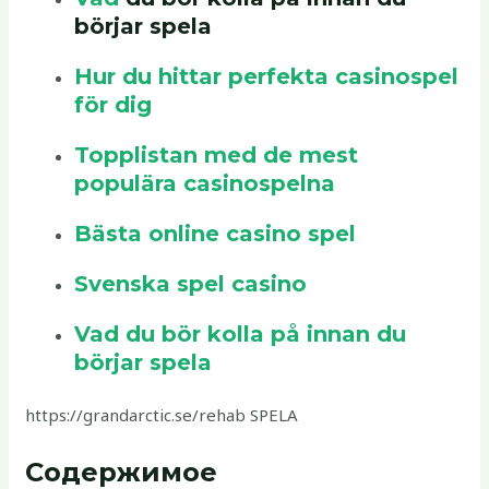
börjar spela
Hur du hittar perfekta casinospel
för dig
Topplistan med de mest
populära casinospelna
Bästa online casino spel
Svenska spel casino
Vad du bör kolla på innan du
börjar spela
https://grandarctic.se/rehab SPELA
Содержимое