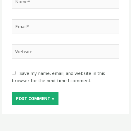
Email*
Website
Save my name, email, and website in this
browser for the next time I comment.