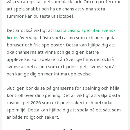
välja strategiska spel som black jack. Om du prefererar
att spela snabbt och ha en chans att vinna stora
summor kan du testa ut slotspel.
Det är också viktigt att
bästa casino spel utan svensk
licens
överväga bästa spel casino som erbjuder goda
bonuser och fria spelposter. Dessa kan hjälpa dig att
öka chanserna att vinna och ge dig en bättre
upplevelse. För spelare från Sverige finns det också
svenska spel casino som erbjuder spel i svensk språk
och kan ge dig en mer intima upplevelse.
Slutligen bör du se på gränserna för spelning och hålla
kontroll över din spelning. Det är viktigt att välja bästa
casino spel 2026 som erbjuder säkert och betrodat
spelmiljö. Detta kan hjälpa dig att spela på ett sätt som
är både roligt och säkert.