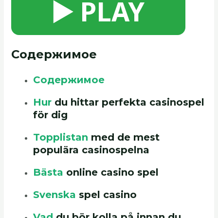
▶️ PLAY
Содержимое
Содержимое
Hur
du hittar perfekta casinospel
för dig
Topplistan
med de mest
populära casinospelna
Bästa
online casino spel
Svenska
spel casino
Vad
du bör kolla på innan du