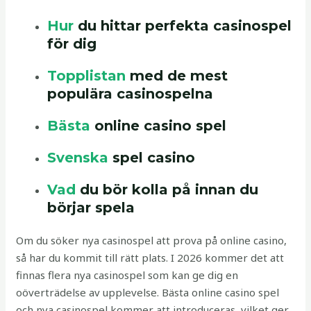
Hur
du hittar perfekta casinospel
för dig
Topplistan
med de mest
populära casinospelna
Bästa
online casino spel
Svenska
spel casino
Vad
du bör kolla på innan du
börjar spela
Om du söker nya casinospel att prova på online casino,
så har du kommit till rätt plats. I 2026 kommer det att
finnas flera nya casinospel som kan ge dig en
oöverträdelse av upplevelse. Bästa online casino spel
och nya casinospel kommer att introduceras, vilket ger