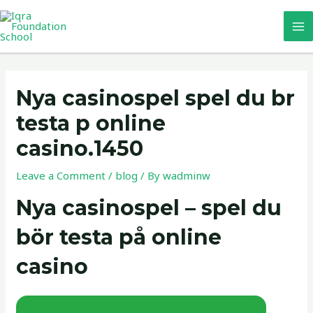
Skip
MA
to
M
content
Post
navigation
Nya casinospel spel du br
testa p online
casino.1450
Leave a Comment
/
blog
/ By
wadminw
Nya casinospel – spel du
bör testa på online
casino