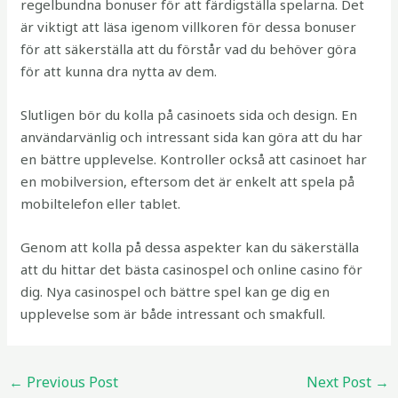
regelbundna bonuser för att färdigställa spelarna. Det
är viktigt att läsa igenom villkoren för dessa bonuser
för att säkerställa att du förstår vad du behöver göra
för att kunna dra nytta av dem.
Slutligen bör du kolla på casinoets sida och design. En
användarvänlig och intressant sida kan göra att du har
en bättre upplevelse. Kontroller också att casinoet har
en mobilversion, eftersom det är enkelt att spela på
mobiltelefon eller tablet.
Genom att kolla på dessa aspekter kan du säkerställa
att du hittar det bästa casinospel och online casino för
dig. Nya casinospel och bättre spel kan ge dig en
upplevelse som är både intressant och smakfull.
←
Previous Post
Next Post
→