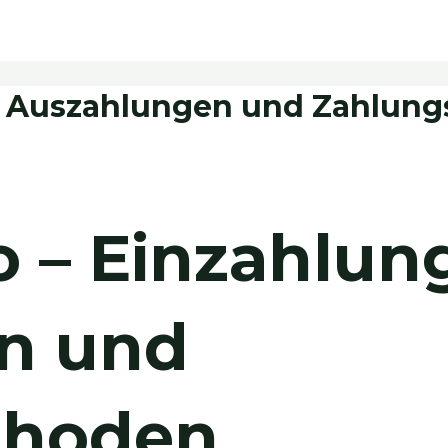
n Auszahlungen und Zahlun
o – Einzahlun
n und
thoden