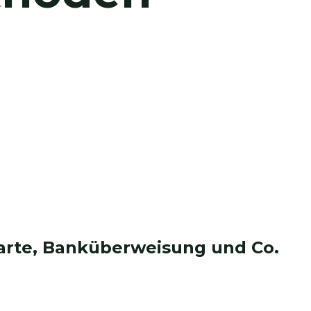
arte, Banküberweisung und Co.