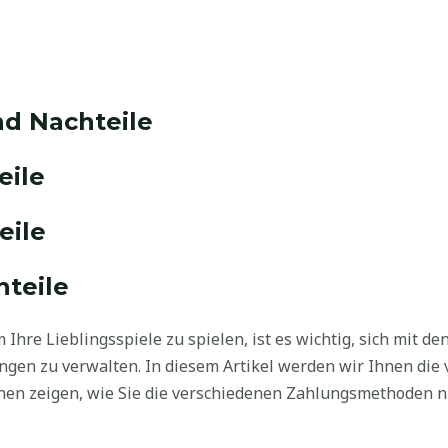
nd Nachteile
eile
eile
hteile
Ihre Lieblingsspiele zu spielen, ist es wichtig, sich mit d
en zu verwalten. In diesem Artikel werden wir Ihnen die 
nen zeigen, wie Sie die verschiedenen Zahlungsmethoden 