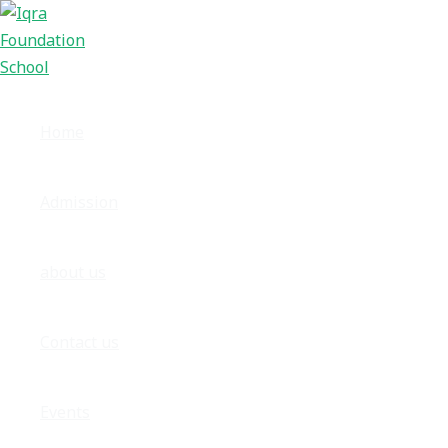
Skip
Post
Type
Name*
Email*
Website
to
navigation
here..
content
Home
Admission
about us
Contact us
Events