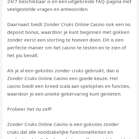
24/7 beschikbaar is en een uitgebreide FAQ-pagina met
veelgestelde vragen en antwoorden.
Daarnaast biedt Zonder Cruks Online Casino ook een no
deposit bonus, waardoor je kunt beginnen met gokken
zonder eerst een storting te hoeven doen. Dit is een
perfecte manier om het casino te testen en te zien of
het jou bevalt.
Als je al een goksites zonder cruks gebruikt, dan is
Zonder Cruks Online Casino een goede keuze. Het
casino biedt een breed scala aan spelopties en functies,
waardoor je een unieke gokervaring kunt genieten.
Probeer het nu zelf!
Zonder Cruks Online Casino is een goksites zonder
cruks dat alle noodzakelijke functionaliteiten en