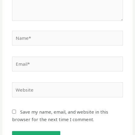
Name*
Email*
Website
Save my name, email, and website in this
browser for the next time I comment.