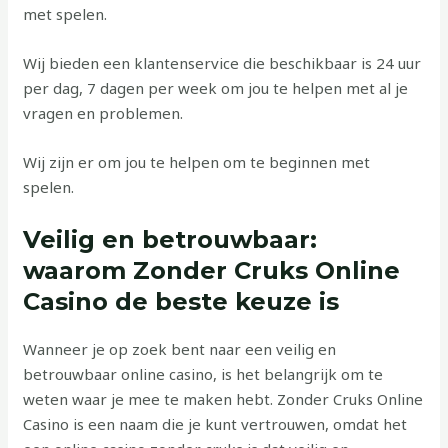
met spelen.
Wij bieden een klantenservice die beschikbaar is 24 uur
per dag, 7 dagen per week om jou te helpen met al je
vragen en problemen.
Wij zijn er om jou te helpen om te beginnen met
spelen.
Veilig en betrouwbaar:
waarom Zonder Cruks Online
Casino de beste keuze is
Wanneer je op zoek bent naar een veilig en
betrouwbaar online casino, is het belangrijk om te
weten waar je mee te maken hebt. Zonder Cruks Online
Casino is een naam die je kunt vertrouwen, omdat het