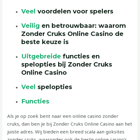
Veel
voordelen voor spelers
Veilig
en betrouwbaar: waarom
Zonder Cruks Online Casino de
beste keuze is
Uitgebreide
functies en
spelopties bij Zonder Cruks
Online Casino
Veel
spelopties
Functies
Als je op zoek bent naar een online casino zonder
cruks, dan ben je bij Zonder Cruks Online Casino aan het
juiste adres. Wij bieden een breed scala aan goksites
zonder cruks, waaronder ook de beste online casino’s