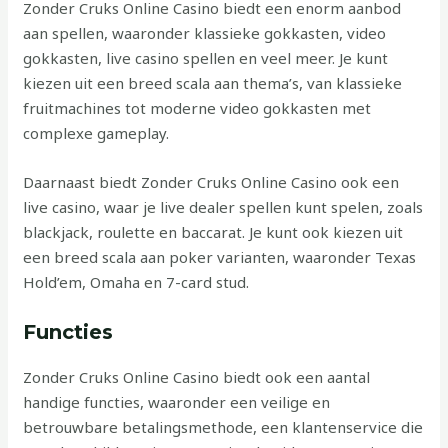
Zonder Cruks Online Casino biedt een enorm aanbod
aan spellen, waaronder klassieke gokkasten, video
gokkasten, live casino spellen en veel meer. Je kunt
kiezen uit een breed scala aan thema’s, van klassieke
fruitmachines tot moderne video gokkasten met
complexe gameplay.
Daarnaast biedt Zonder Cruks Online Casino ook een
live casino, waar je live dealer spellen kunt spelen, zoals
blackjack, roulette en baccarat. Je kunt ook kiezen uit
een breed scala aan poker varianten, waaronder Texas
Hold’em, Omaha en 7-card stud.
Functies
Zonder Cruks Online Casino biedt ook een aantal
handige functies, waaronder een veilige en
betrouwbare betalingsmethode, een klantenservice die