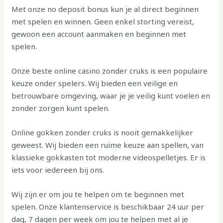
Met onze no deposit bonus kun je al direct beginnen
met spelen en winnen. Geen enkel storting vereist,
gewoon een account aanmaken en beginnen met
spelen.
Onze beste online casino zonder cruks is een populaire
keuze onder spelers. Wij bieden een veilige en
betrouwbare omgeving, waar je je veilig kunt voelen en
zonder zorgen kunt spelen.
Online gokken zonder cruks is nooit gemakkelijker
geweest. Wij bieden een ruime keuze aan spellen, van
klassieke gokkasten tot moderne videospelletjes. Er is
iets voor iedereen bij ons.
Wij zijn er om jou te helpen om te beginnen met
spelen. Onze klantenservice is beschikbaar 24 uur per
dag, 7 dagen per week om jou te helpen met al je