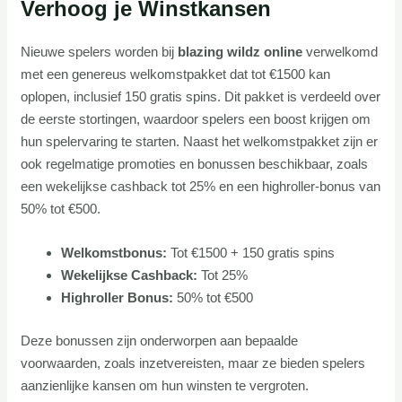
Verhoog je Winstkansen
Nieuwe spelers worden bij
blazing wildz online
verwelkomd
met een genereus welkomstpakket dat tot €1500 kan
oplopen, inclusief 150 gratis spins. Dit pakket is verdeeld over
de eerste stortingen, waardoor spelers een boost krijgen om
hun spelervaring te starten. Naast het welkomstpakket zijn er
ook regelmatige promoties en bonussen beschikbaar, zoals
een wekelijkse cashback tot 25% en een highroller-bonus van
50% tot €500.
Welkomstbonus:
Tot €1500 + 150 gratis spins
Wekelijkse Cashback:
Tot 25%
Highroller Bonus:
50% tot €500
Deze bonussen zijn onderworpen aan bepaalde
voorwaarden, zoals inzetvereisten, maar ze bieden spelers
aanzienlijke kansen om hun winsten te vergroten.