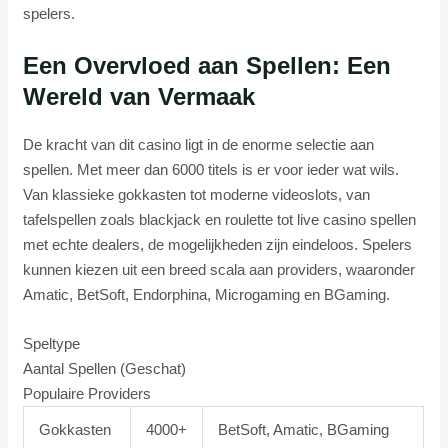
spelers.
Een Overvloed aan Spellen: Een
Wereld van Vermaak
De kracht van dit casino ligt in de enorme selectie aan
spellen. Met meer dan 6000 titels is er voor ieder wat wils.
Van klassieke gokkasten tot moderne videoslots, van
tafelspellen zoals blackjack en roulette tot live casino spellen
met echte dealers, de mogelijkheden zijn eindeloos. Spelers
kunnen kiezen uit een breed scala aan providers, waaronder
Amatic, BetSoft, Endorphina, Microgaming en BGaming.
Speltype
Aantal Spellen (Geschat)
Populaire Providers
Gokkasten
4000+
BetSoft, Amatic, BGaming