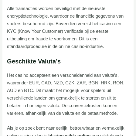
Alle transacties worden beveiligd met de nieuwste
encryptietechnologie, waardoor de financiële gegevens van
spelers beschermd zijn. Bovendien vereist het casino een
KYC (Know Your Customer) verificatie bij de eerste
uitbetaling om fraude te voorkomen. Dit is een
standaardprocedure in de online casino-industrie.
Geschikte Valuta’s
Het casino accepteert een verscheidenheid aan valuta’s,
waaronder EUR, CAD, NZD, CZK, ZAR, BGN, HRK, RON,
AUD en BTC. Dit maakt het mogelijk voor spelers uit
verschillende landen om gemakkelijk te storten en uit te
betalen in hun eigen valuta. De conversiekosten kunnen
variëren, afhankelijk van de valuta en de betaalmethode.
Als je op zoek bent naar eerlijk, betrouwbaar en vermakelijk
online casino, dan is
blazing wildz online
een uitstekende