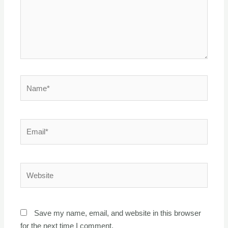
Name*
Email*
Website
Save my name, email, and website in this browser
for the next time I comment.