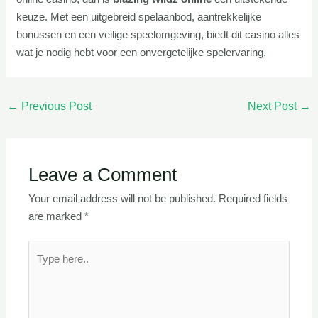
keuze. Met een uitgebreid spelaanbod, aantrekkelijke
bonussen en een veilige speelomgeving, biedt dit casino alles
wat je nodig hebt voor een onvergetelijke spelervaring.
←
Previous Post
Next Post
→
Leave a Comment
Your email address will not be published.
Required fields
are marked
*
Type
here..