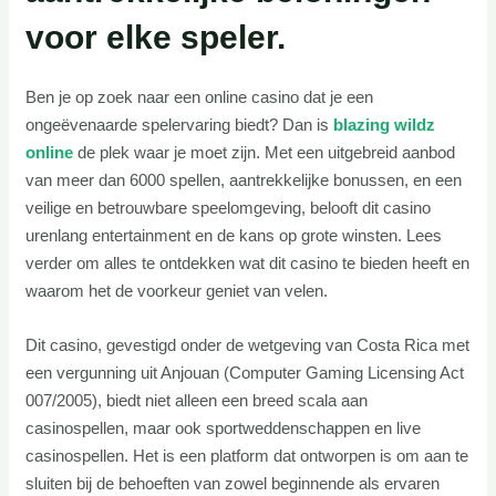
voor elke speler.
Ben je op zoek naar een online casino dat je een
ongeëvenaarde spelervaring biedt? Dan is
blazing wildz
online
de plek waar je moet zijn. Met een uitgebreid aanbod
van meer dan 6000 spellen, aantrekkelijke bonussen, en een
veilige en betrouwbare speelomgeving, belooft dit casino
urenlang entertainment en de kans op grote winsten. Lees
verder om alles te ontdekken wat dit casino te bieden heeft en
waarom het de voorkeur geniet van velen.
Dit casino, gevestigd onder de wetgeving van Costa Rica met
een vergunning uit Anjouan (Computer Gaming Licensing Act
007/2005), biedt niet alleen een breed scala aan
casinospellen, maar ook sportweddenschappen en live
casinospellen. Het is een platform dat ontworpen is om aan te
sluiten bij de behoeften van zowel beginnende als ervaren