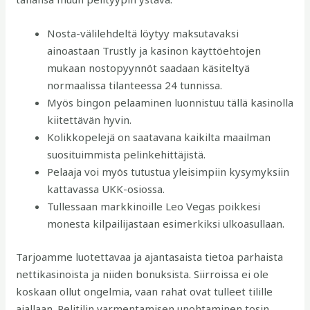
Nosta-välilehdeltä löytyy maksutavaksi
ainoastaan Trustly ja kasinon käyttöehtojen
mukaan nostopyynnöt saadaan käsiteltyä
normaalissa tilanteessa 24 tunnissa.
Myös bingon pelaaminen luonnistuu tällä kasinolla
kiitettävän hyvin.
Kolikkopelejä on saatavana kaikilta maailman
suosituimmista pelinkehittäjistä.
Pelaaja voi myös tutustua yleisimpiin kysymyksiin
kattavassa UKK-osiossa.
Tullessaan markkinoille Leo Vegas poikkesi
monesta kilpailijastaan esimerkiksi ulkoasullaan.
Tarjoamme luotettavaa ja ajantasaista tietoa parhaista
nettikasinoista ja niiden bonuksista. Siirroissa ei ole
koskaan ollut ongelmia, vaan rahat ovat tulleet tilille
ajallaan. Pelitilin varmentamisen unohtaminen tosin