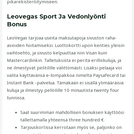
pikarekisteröitymiseen.
Leovegas Sport Ja Vedonlyönti
Bonus
LeoVegas tarjoaa useita maksutapoja sivuston raha-
asioiden hoitamiseksi. Luottokortti upon kenties yleisin
vaihtoehto, ja sivusto kelpuuttaa niin Visan kuin
Mastercardinkin. Talletuksista ei peritä erilliskuluja, ja
ne ilmestyvät pelitilille välittömästi. Lisäksi pelaaja voi
valita käyttävänsä e-lompakkoa nimeltä Paysafecard tai
Instant Bank -palvelua. Tämäkään ei sisällä ylimääräisiä
kuluja ja ilmestyy pelitilille 10 minuutista twenty four
tunnissa.
Saat suurimman mahdollisen bonuksen käyttöösi
tallettamalla yhteensä three hundred €.
Tarjouskortissa kerrotaan myös se, paljonko on