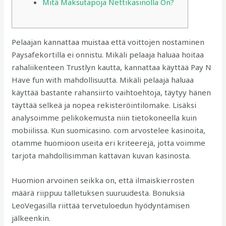
Mitä Maksutapoja Nettikasinolla On?
Pelaajan kannattaa muistaa että voittojen nostaminen
Paysafekortilla ei onnistu. Mikäli pelaaja haluaa hoitaa
rahaliikenteen Trustlyn kautta, kannattaa käyttää Pay N
Have fun with mahdollisuutta. Mikäli pelaaja haluaa
käyttää bastante rahansiirto vaihtoehtoja, täytyy hänen
täyttää selkeä ja nopea rekisteröintilomake. Lisäksi
analysoimme pelikokemusta niin tietokoneella kuin
mobiilissa. Kun suomicasino. com arvostelee kasinoita,
otamme huomioon useita eri kriteerejä, jotta voimme
tarjota mahdollisimman kattavan kuvan kasinosta.
Huomion arvoinen seikka on, että ilmaiskierrosten
määrä riippuu talletuksen suuruudesta. Bonuksia
LeoVegasilla riittää tervetuloedun hyödyntämisen
jälkeenkin.