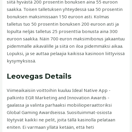
siitä hyvästä 200 prosentin bonuksen aina 55 euroon
saakka. Toisen talletuksen yhteydessä saa 50 prosentin
bonuksen maksimissaan 150 euroon asti. Kolmas
talletus tuo 50 prosentin bonuksen 200 euroon asti ja
lopulta neljäs talletus 25 prosenttia bonusta aina 300
euroon saakka. Näin 700 euron maksimibonus jakaantuu
pidemmälle aikavälille ja siitä on iloa pidemmäksi aikaa.
Lopuksi, ja se auttaa pelaajia kaikissa kasinoon liittyvissä
kysymyksissä.
Leovegas Details
Viimeaikaisiin voittoihin kuuluu Ideal Native App -
palkinto EGR Marketing and Innovation Awards -
gaalassa ja valinta parhaaksi mobiilioperaattoriksi
Global Gaming Awardseissa. Suosituimmat-osiosta
löytyvät kaikki ne pelit, joita tällä kasinolla pelataan
eniten. Ei varmaan yllätä ketään, että heti