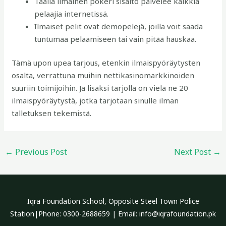
Täällä ilmainen pokeri sisältö palvelee kaikkia
pelaajia internetissä.
Ilmaiset pelit ovat demopelejä, joilla voit saada
tuntumaa pelaamiseen tai vain pitää hauskaa.
Tämä upon upea tarjous, etenkin ilmaispyöräytysten
osalta, verrattuna muihin nettikasinomarkkinoiden
suuriin toimijoihin. Ja lisäksi tarjolla on vielä ne 20
ilmaispyöräytystä, jotka tarjotaan sinulle ilman
talletuksen tekemistä.
←
Previous Post
Next Post
→
Iqra Foundation School, Opposite Steel Town Police
Station|Phone: 0300-2688659 | Email: info@iqrafoundation.pk