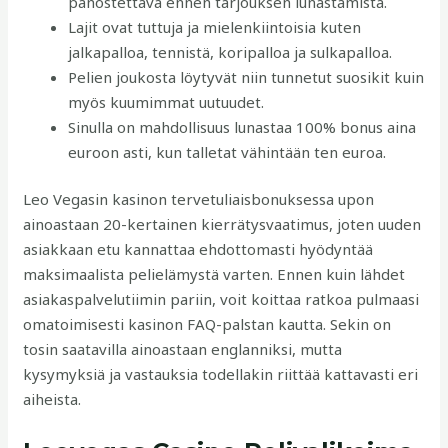
panostettava ennen tarjouksen lunastamista.
Lajit ovat tuttuja ja mielenkiintoisia kuten
jalkapalloa, tennistä, koripalloa ja sulkapalloa.
Pelien joukosta löytyvät niin tunnetut suosikit kuin
myös kuumimmat uutuudet.
Sinulla on mahdollisuus lunastaa 100% bonus aina
euroon asti, kun talletat vähintään ten euroa.
Leo Vegasin kasinon tervetuliaisbonuksessa upon
ainoastaan 20-kertainen kierrätysvaatimus, joten uuden
asiakkaan etu kannattaa ehdottomasti hyödyntää
maksimaalista pelielämystä varten. Ennen kuin lähdet
asiakaspalvelutiimin pariin, voit koittaa ratkoa pulmaasi
omatoimisesti kasinon FAQ-palstan kautta. Sekin on
tosin saatavilla ainoastaan englanniksi, mutta
kysymyksiä ja vastauksia todellakin riittää kattavasti eri
aiheista.