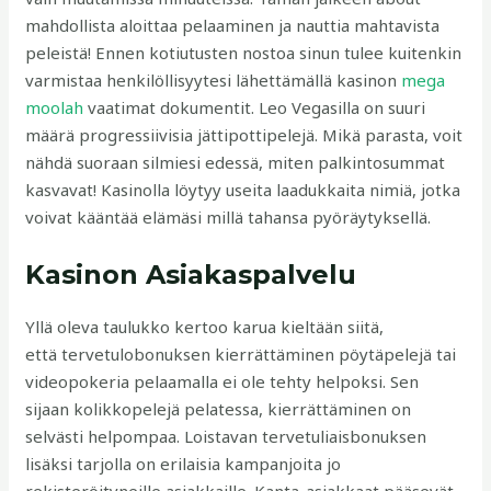
mahdollista aloittaa pelaaminen ja nauttia mahtavista
peleistä! Ennen kotiutusten nostoa sinun tulee kuitenkin
varmistaa henkilöllisyytesi lähettämällä kasinon
mega
moolah
vaatimat dokumentit. Leo Vegasilla on suuri
määrä progressiivisia jättipottipelejä. Mikä parasta, voit
nähdä suoraan silmiesi edessä, miten palkintosummat
kasvavat! Kasinolla löytyy useita laadukkaita nimiä, jotka
voivat kääntää elämäsi millä tahansa pyöräytyksellä.
Kasinon Asiakaspalvelu
Yllä oleva taulukko kertoo karua kieltään siitä,
että tervetulobonuksen kierrättäminen pöytäpelejä tai
videopokeria pelaamalla ei ole tehty helpoksi. Sen
sijaan kolikkopelejä pelatessa, kierrättäminen on
selvästi helpompaa. Loistavan tervetuliaisbonuksen
lisäksi tarjolla on erilaisia kampanjoita jo
rekisteröityneille asiakkaille. Kanta-asiakkaat pääsevät