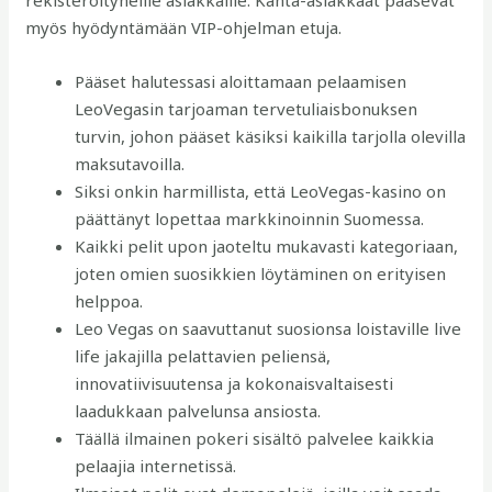
myös hyödyntämään VIP-ohjelman etuja.
Pääset halutessasi aloittamaan pelaamisen
LeoVegasin tarjoaman tervetuliaisbonuksen
turvin, johon pääset käsiksi kaikilla tarjolla olevilla
maksutavoilla.
Siksi onkin harmillista, että LeoVegas-kasino on
päättänyt lopettaa markkinoinnin Suomessa.
Kaikki pelit upon jaoteltu mukavasti kategoriaan,
joten omien suosikkien löytäminen on erityisen
helppoa.
Leo Vegas on saavuttanut suosionsa loistaville live
life jakajilla pelattavien peliensä,
innovatiivisuutensa ja kokonaisvaltaisesti
laadukkaan palvelunsa ansiosta.
Täällä ilmainen pokeri sisältö palvelee kaikkia
pelaajia internetissä.