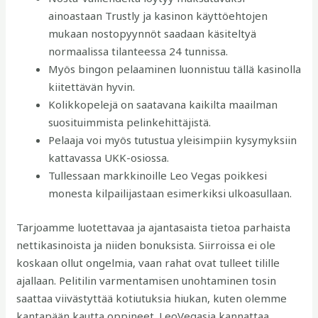
ainoastaan Trustly ja kasinon käyttöehtojen
mukaan nostopyynnöt saadaan käsiteltyä
normaalissa tilanteessa 24 tunnissa.
Myös bingon pelaaminen luonnistuu tällä kasinolla
kiitettävän hyvin.
Kolikkopelejä on saatavana kaikilta maailman
suosituimmista pelinkehittäjistä.
Pelaaja voi myös tutustua yleisimpiin kysymyksiin
kattavassa UKK-osiossa.
Tullessaan markkinoille Leo Vegas poikkesi
monesta kilpailijastaan esimerkiksi ulkoasullaan.
Tarjoamme luotettavaa ja ajantasaista tietoa parhaista
nettikasinoista ja niiden bonuksista. Siirroissa ei ole
koskaan ollut ongelmia, vaan rahat ovat tulleet tilille
ajallaan. Pelitilin varmentamisen unohtaminen tosin
saattaa viivästyttää kotiutuksia hiukan, kuten olemme
kantapään kautta oppineet. LeoVegasia kannattaa