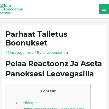
Skip
MA
to
M
content
Post
navigation
Parhaat Talletus
Boonukset
/
Uncategorized
/ By
iqrafoundation
Pelaa Reactoonz Ja Aseta
Panoksesi Leovegasilla
Content
Pelityypit
Kuinka Nopeat Kotiutukset Leovegas