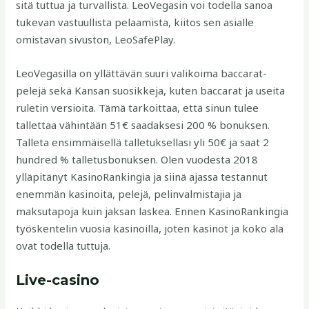
sitä tuttua ja turvallista. LeoVegasin voi todella sanoa
tukevan vastuullista pelaamista, kiitos sen asialle
omistavan sivuston, LeoSafePlay.
LeoVegasilla on yllättävän suuri valikoima baccarat-
pelejä sekä Kansan suosikkeja, kuten baccarat ja useita
ruletin versioita. Tämä tarkoittaa, että sinun tulee
tallettaa vähintään 51€ saadaksesi 200 % bonuksen.
Talleta ensimmäisellä talletuksellasi yli 50€ ja saat 2
hundred % talletusbonuksen. Olen vuodesta 2018
ylläpitänyt KasinoRankingia ja siinä ajassa testannut
enemmän kasinoita, pelejä, pelinvalmistajia ja
maksutapoja kuin jaksan laskea. Ennen KasinoRankingia
työskentelin vuosia kasinoilla, joten kasinot ja koko ala
ovat todella tuttuja.
Live-casino