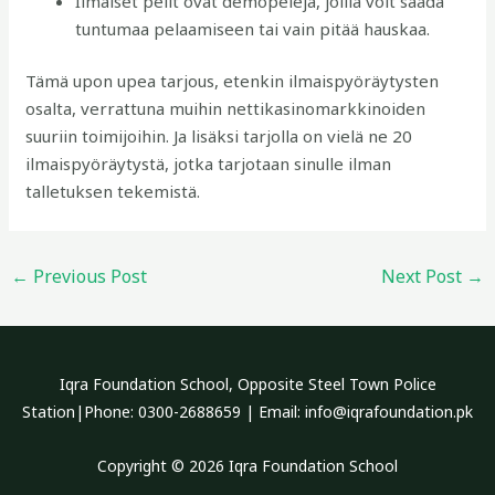
Ilmaiset pelit ovat demopelejä, joilla voit saada
tuntumaa pelaamiseen tai vain pitää hauskaa.
Tämä upon upea tarjous, etenkin ilmaispyöräytysten
osalta, verrattuna muihin nettikasinomarkkinoiden
suuriin toimijoihin. Ja lisäksi tarjolla on vielä ne 20
ilmaispyöräytystä, jotka tarjotaan sinulle ilman
talletuksen tekemistä.
←
Previous Post
Next Post
→
Iqra Foundation School, Opposite Steel Town Police
Station|Phone: 0300-2688659 | Email: info@iqrafoundation.pk
Copyright © 2026 Iqra Foundation School