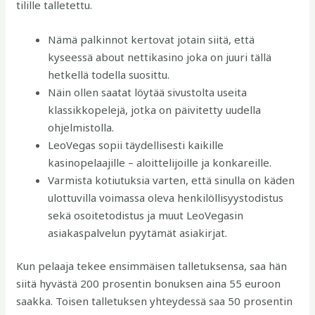
tilille talletettu.
Nämä palkinnot kertovat jotain siitä, että
kyseessä about nettikasino joka on juuri tällä
hetkellä todella suosittu.
Näin ollen saatat löytää sivustolta useita
klassikkopelejä, jotka on päivitetty uudella
ohjelmistolla.
LeoVegas sopii täydellisesti kaikille
kasinopelaajille – aloittelijoille ja konkareille.
Varmista kotiutuksia varten, että sinulla on käden
ulottuvilla voimassa oleva henkilöllisyystodistus
sekä osoitetodistus ja muut LeoVegasin
asiakaspalvelun pyytämät asiakirjat.
Kun pelaaja tekee ensimmäisen talletuksensa, saa hän
siitä hyvästä 200 prosentin bonuksen aina 55 euroon
saakka. Toisen talletuksen yhteydessä saa 50 prosentin