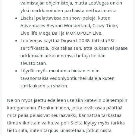
valmistajan ohjelmistoja, mutta LeoVegas onkin
yksi markkinoinden parhaista netticasinoista.
Lisäksi pelattavissa on show-pelejä, kuten
Adventures Beyond Wonderland, Crazy Time,
Live life Mega Ball ja MONOPOLY Live.
Leo Vegas käyttää Digisert 2048-bittistä SSL-
sertifikaattia, joka takaa sen, että kukaan ei pääse
urkkimaan arkaluonteisia tietoja heidän
sivustoltaan.
Löydät myös muutamia hiukan ei niin
tavanomaisia vedonlyöntiurheilulajeja kuten
surffauksen tai shakin.
Ne on myös jaettu edelleen useisiin käteviin pienempiin
kategorioihin. Etenkin niiden, jotka eivät osaa päättää
mitä peliä pelaisivat seuraavaksi, kannattaa tarkastaa
tämä viikoittain vaihtuva peli. Sieltä löytyy myös tarkka
tieto siitä, miten tarjous lunastetaan. Jotkut niistä