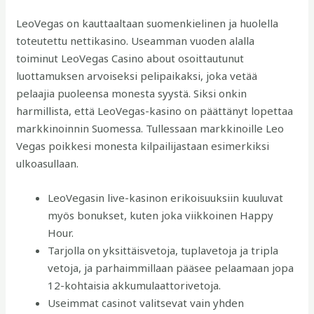
LeoVegas on kauttaaltaan suomenkielinen ja huolella
toteutettu nettikasino. Useamman vuoden alalla
toiminut LeoVegas Casino about osoittautunut
luottamuksen arvoiseksi pelipaikaksi, joka vetää
pelaajia puoleensa monesta syystä. Siksi onkin
harmillista, että LeoVegas-kasino on päättänyt lopettaa
markkinoinnin Suomessa. Tullessaan markkinoille Leo
Vegas poikkesi monesta kilpailijastaan esimerkiksi
ulkoasullaan.
LeoVegasin live-kasinon erikoisuuksiin kuuluvat
myös bonukset, kuten joka viikkoinen Happy
Hour.
Tarjolla on yksittäisvetoja, tuplavetoja ja tripla
vetoja, ja parhaimmillaan pääsee pelaamaan jopa
12-kohtaisia akkumulaattorivetoja.
Useimmat casinot valitsevat vain yhden