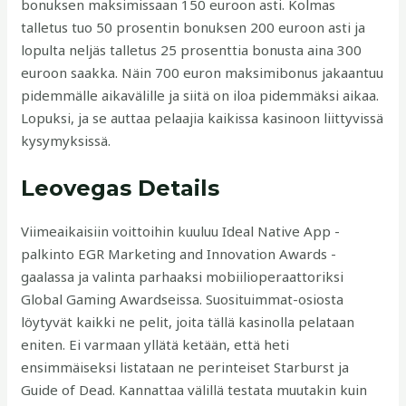
bonuksen maksimissaan 150 euroon asti. Kolmas
talletus tuo 50 prosentin bonuksen 200 euroon asti ja
lopulta neljäs talletus 25 prosenttia bonusta aina 300
euroon saakka. Näin 700 euron maksimibonus jakaantuu
pidemmälle aikavälille ja siitä on iloa pidemmäksi aikaa.
Lopuksi, ja se auttaa pelaajia kaikissa kasinoon liittyvissä
kysymyksissä.
Leovegas Details
Viimeaikaisiin voittoihin kuuluu Ideal Native App -
palkinto EGR Marketing and Innovation Awards -
gaalassa ja valinta parhaaksi mobiilioperaattoriksi
Global Gaming Awardseissa. Suosituimmat-osiosta
löytyvät kaikki ne pelit, joita tällä kasinolla pelataan
eniten. Ei varmaan yllätä ketään, että heti
ensimmäiseksi listataan ne perinteiset Starburst ja
Guide of Dead. Kannattaa välillä testata muutakin kuin