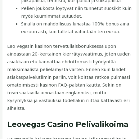
jalkapalloa, tennistä, koripalloa ja sulkapalloa.
Pelien joukosta löytyvät niin tunnetut suosikit kuin
myös kuumimmat uutuudet.
Sinulla on mahdollisuus lunastaa 100% bonus aina
euroon asti, kun talletat vähintään ten euroa.
Leo Vegasin kasinon tervetuliaisbonuksessa upon
ainoastaan 20-kertainen kierrätysvaatimus, joten uuden
asiakkaan etu kannattaa ehdottomasti hyödyntää
maksimaalista pelielämystä varten. Ennen kuin lähdet
asiakaspalvelutiimin pariin, voit koittaa ratkoa pulmaasi
omatoimisesti kasinon FAQ-palstan kautta. Sekin on
tosin saatavilla ainoastaan englanniksi, mutta
kysymyksiä ja vastauksia todellakin riittää kattavasti eri
aiheista.
Leovegas Casino Pelivalikoima