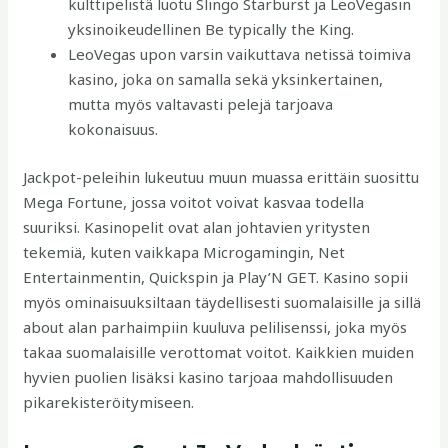
kulttipelistä luotu Slingo Starburst ja LeoVegasin
yksinoikeudellinen Be typically the King.
LeoVegas upon varsin vaikuttava netissä toimiva
kasino, joka on samalla sekä yksinkertainen,
mutta myös valtavasti pelejä tarjoava
kokonaisuus.
Jackpot-peleihin lukeutuu muun muassa erittäin suosittu
Mega Fortune, jossa voitot voivat kasvaa todella
suuriksi. Kasinopelit ovat alan johtavien yritysten
tekemiä, kuten vaikkapa Microgamingin, Net
Entertainmentin, Quickspin ja Play’N GET. Kasino sopii
myös ominaisuuksiltaan täydellisesti suomalaisille ja sillä
about alan parhaimpiin kuuluva pelilisenssi, joka myös
takaa suomalaisille verottomat voitot. Kaikkien muiden
hyvien puolien lisäksi kasino tarjoaa mahdollisuuden
pikarekisteröitymiseen.