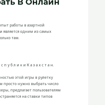
рать В Онлайн
опыт работы в азартной
и является одним из самых
олько там.
с п у б л и к и К а з а х с т а н.
нностью этой игры в рулетку
ам просто нужно выбрать число
екеры, предлагает пользователям
остраняется на ставки типов