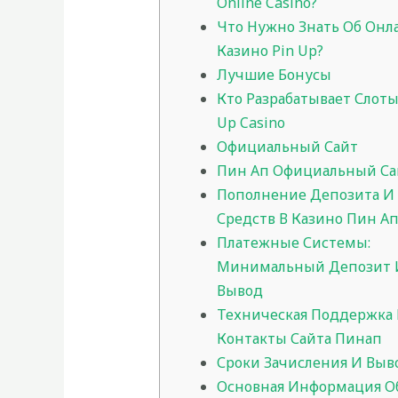
Online Casino?
Что Нужно Знать Об Онл
Казино Pin Up?
Лучшие Бонусы
Кто Разрабатывает Слоты
Up Casino
Официальный Сайт
Пин Ап Официальный Са
Пополнение Депозита И
Средств В Казино Пин А
Платежные Системы:
Минимальный Депозит 
Вывод
Техническая Поддержка
Контакты Сайта Пинап
Сроки Зачисления И Выв
Основная Информация О