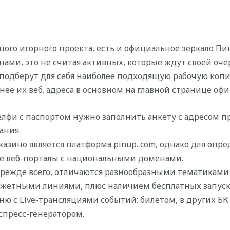
го игорного проекта, есть и официальное зеркало Пин
ами, это не считая активных, которые ждут своей очер
 подберут для себя наиболее подходящую рабочую копию
чнее их веб. адреса в основном на главной странице офи
лфи с паспортом нужно заполнить анкету с адресом п
ания.
азино является платформа pinup. com, однако для опр
е веб-порталы с национальными доменами.
режде всего, отличаются разнообразными тематиками (фр
жетными линиями, плюс наличием бесплатных запуско
ню с Live-трансляциями событий; билетом, в других БК
кспресс-генератором.