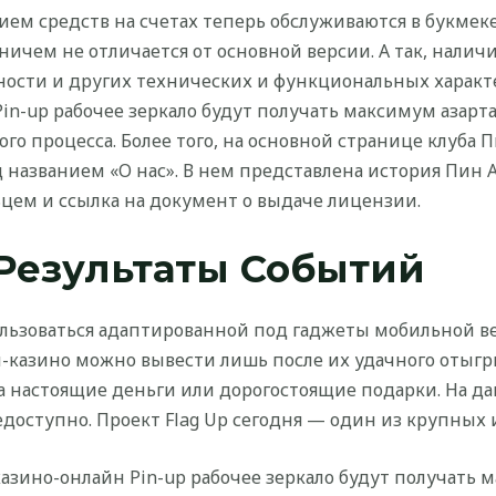
ием средств на счетах теперь обслуживаются в букмек
ничем не отличается от основной версии. А так, нали
ости и других технических и функциональных характе
in-up рабочее зеркало будут получать максимум азарт
го процесса. Более того, на основной странице клуба 
названием «О нас». В нем представлена история Пин А
ьцем и ссылка на документ о выдаче лицензии.
 Результаты Событий
ользоваться адаптированной под гаджеты мобильной в
-казино можно вывести лишь после их удачного отыг
на настоящие деньги или дорогостоящие подарки. На 
едоступно. Проект Flag Up сегодня — один из крупных 
азино-онлайн Pin-up рабочее зеркало будут получать 