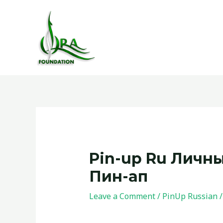
Skip
to
content
Post
navigation
Pin-up Ru Личн
Пин-ап
Leave a Comment
/
PinUp Russian
/