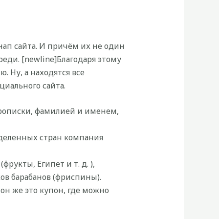
ап сайта. И причём их не один
еди. [newline]Благодаря этому
. Ну, а находятся все
циального сайта.
рописки, фамилией и именем,
еделенных стран компания
укты, Египет и т. д. ),
в барабанов (фриспины).
 он же это купон, где можно