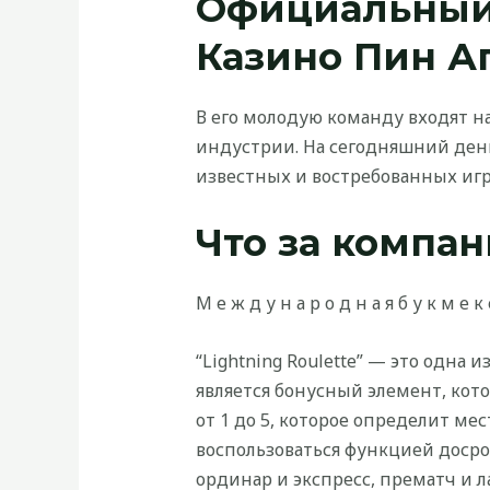
Официальный С
Казино Пин А
В его молодую команду входят н
индустрии. На сегодняшний ден
известных и востребованных игро
Что за компан
М е ж д у н а р о д н а я б у к м е к 
“Lightning Roulette” — это одна
является бонусный элемент, кот
от 1 до 5, которое определит мес
воспользоваться функцией досроч
ординар и экспресс, прематч и л