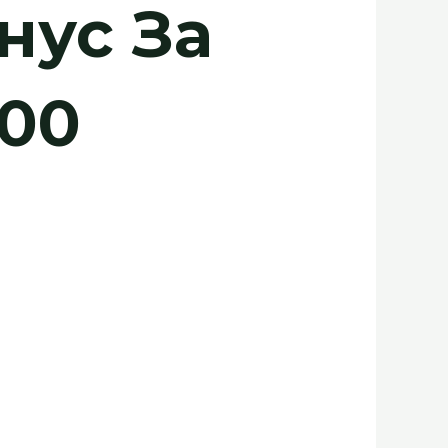
нус За
000