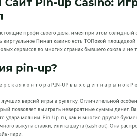
айт Pin-up Casino: Иг
п
астоящие профи своего дела, имея при этом солидный 
ь виртуальное Пинап казино есть ТОПовой площадкой 
вых сервисов во многих странах бывшего союза и не т
ия pin-up?
е р с к а я к о н т о р а PIN-UP в ы х о д и т н а р ы н о к Р е 
 из лучших версий игры в рулетку. Отличительной особе
орый позволяет выиграть невероятные суммы денег. В
то удара молнии. Pin-Up. ru, как и многие другие букм
ного выкупа ставки, или кэшаута (cash out). Она распр
айв-пари.