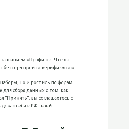
с названием «Профиль». Чтобы
т беттора пройти верификацию.
аборы, но и роспись по форам,
 для сбора данных о том, как
 “Принять”, вы соглашаетесь с
довал себя в РФ своей