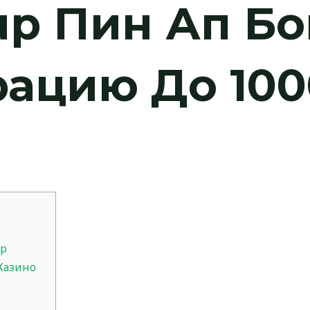
up Пин Ап Бо
рацию До 10
up
 Казино