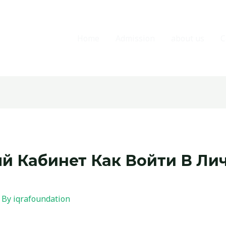
Home
Admission
about us
C
ый Кабинет Как Войти В Ли
 By
iqrafoundation