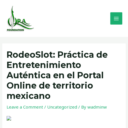
Skip
MAI
to
MEN
content
Post
navigation
RodeoSlot: Práctica de
Entretenimiento
Auténtica en el Portal
Online de territorio
mexicano
Leave a Comment
/
Uncategorized
/ By
wadminw