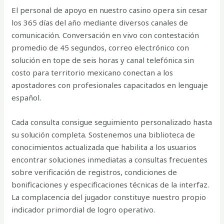
El personal de apoyo en nuestro casino opera sin cesar
los 365 días del año mediante diversos canales de
comunicación. Conversación en vivo con contestación
promedio de 45 segundos, correo electrónico con
solución en tope de seis horas y canal telefónica sin
costo para territorio mexicano conectan a los
apostadores con profesionales capacitados en lenguaje
español.
Cada consulta consigue seguimiento personalizado hasta
su solución completa. Sostenemos una biblioteca de
conocimientos actualizada que habilita a los usuarios
encontrar soluciones inmediatas a consultas frecuentes
sobre verificación de registros, condiciones de
bonificaciones y especificaciones técnicas de la interfaz.
La complacencia del jugador constituye nuestro propio
indicador primordial de logro operativo.