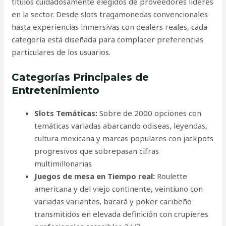
títulos cuidadosamente elegidos de proveedores líderes
en la sector. Desde slots tragamonedas convencionales
hasta experiencias inmersivas con dealers reales, cada
categoría está diseñada para complacer preferencias
particulares de los usuarios.
Categorías Principales de
Entretenimiento
Slots Temáticas:
Sobre de 2000 opciones con
temáticas variadas abarcando odiseas, leyendas,
cultura mexicana y marcas populares con jackpots
progresivos que sobrepasan cifras
multimillonarias
Juegos de mesa en Tiempo real:
Roulette
americana y del viejo continente, veintiuno con
variadas variantes, bacará y poker caribeño
transmitidos en elevada definición con crupieres