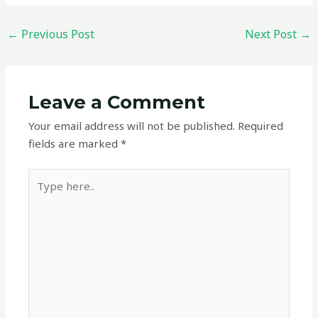
←
Previous Post
Next Post
→
Leave a Comment
Your email address will not be published.
Required
fields are marked
*
Type
here..