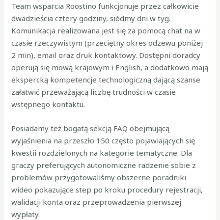
Team wsparcia Roostino funkcjonuje przez całkowicie
dwadzieścia cztery godziny, siódmy dni w tyg.
Komunikacja realizowana jest się za pomocą chat na w
czasie rzeczywistym (przeciętny okres odzewu poniżej
2 min), email oraz druk kontaktowy. Dostępni doradcy
operują się mową krajowym i English, a dodatkowo mają
ekspercką kompetencje technologiczną dającą szanse
załatwić przeważającą liczbę trudności w czasie
wstępnego kontaktu.
Posiadamy też bogatą sekcją FAQ obejmującą
wyjaśnienia na przeszło 150 często pojawiających się
kwestii rozdzielonych na kategorie tematyczne. Dla
graczy preferujących autonomiczne radzenie sobie z
problemów przygotowaliśmy obszerne poradniki
wideo pokazujące step po kroku procedury rejestracji,
walidacji konta oraz przeprowadzenia pierwszej
wypłaty.