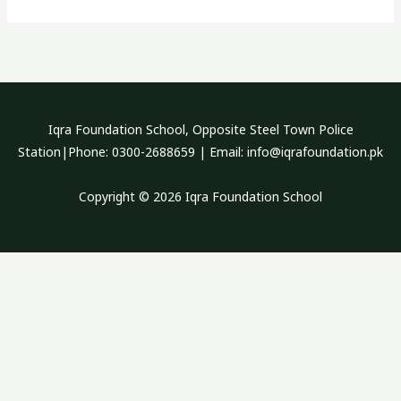
Iqra Foundation School, Opposite Steel Town Police
Station|Phone: 0300-2688659 | Email: info@iqrafoundation.pk
Copyright © 2026 Iqra Foundation School