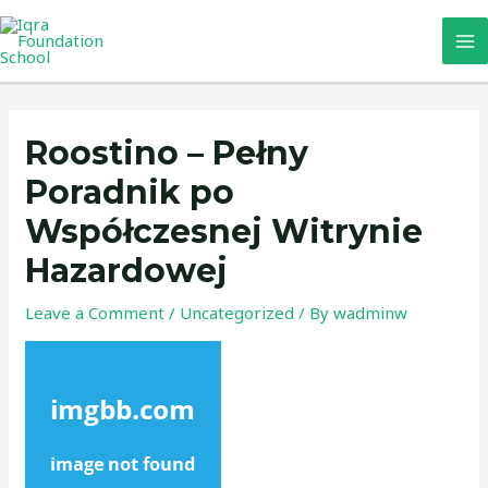
Skip
MA
to
M
content
Post
navigation
Roostino – Pełny
Poradnik po
Współczesnej Witrynie
Hazardowej
Leave a Comment
/
Uncategorized
/ By
wadminw