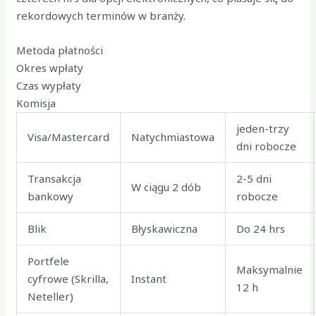
rekordowych terminów w branży.
Metoda płatności
Okres wpłaty
Czas wypłaty
Komisja
jeden-trzy
Visa/Mastercard
Natychmiastowa
dni robocze
Transakcja
2-5 dni
W ciągu 2 dób
bankowy
robocze
Blik
Błyskawiczna
Do 24 hrs
Portfele
Maksymalnie
cyfrowe (Skrilla,
Instant
12 h
Neteller)