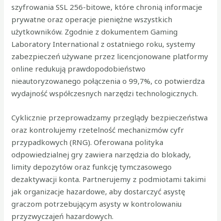
szyfrowania SSL 256-bitowe, które chronią informacje
prywatne oraz operacje pieniężne wszystkich
użytkowników. Zgodnie z dokumentem Gaming
Laboratory International z ostatniego roku, systemy
zabezpieczeń używane przez licencjonowane platformy
online redukują prawdopodobieństwo
nieautoryzowanego połączenia o 99,7%, co potwierdza
wydajność współczesnych narzędzi technologicznych.
Cyklicznie przeprowadzamy przeglądy bezpieczeństwa
oraz kontrolujemy rzetelność mechanizmów cyfr
przypadkowych (RNG). Oferowana polityka
odpowiedzialnej gry zawiera narzędzia do blokady,
limity depozytów oraz funkcję tymczasowego
dezaktywacji konta. Partnerujemy z podmiotami takimi
jak organizacje hazardowe, aby dostarczyć asystę
graczom potrzebującym asysty w kontrolowaniu
przyzwyczajeń hazardowych.