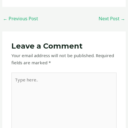
←
Previous Post
Next Post
→
Leave a Comment
Your email address will not be published.
Required
fields are marked
*
Type
here..