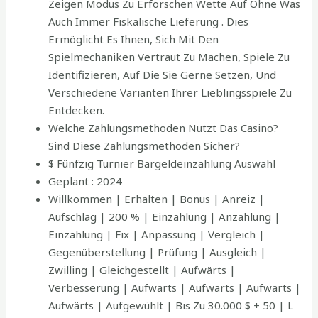
Zeigen Modus Zu Erforschen Wette Auf Ohne Was
Auch Immer Fiskalische Lieferung . Dies
Ermöglicht Es Ihnen, Sich Mit Den
Spielmechaniken Vertraut Zu Machen, Spiele Zu
Identifizieren, Auf Die Sie Gerne Setzen, Und
Verschiedene Varianten Ihrer Lieblingsspiele Zu
Entdecken.
Welche Zahlungsmethoden Nutzt Das Casino?
Sind Diese Zahlungsmethoden Sicher?
$ Fünfzig Turnier Bargeldeinzahlung Auswahl
Geplant : 2024
Willkommen | Erhalten | Bonus | Anreiz |
Aufschlag | 200 % | Einzahlung | Anzahlung |
Einzahlung | Fix | Anpassung | Vergleich |
Gegenüberstellung | Prüfung | Ausgleich |
Zwilling | Gleichgestellt | Aufwärts |
Verbesserung | Aufwärts | Aufwärts | Aufwärts |
Aufwärts | Aufgewühlt | Bis Zu 30.000 $ + 50 | L