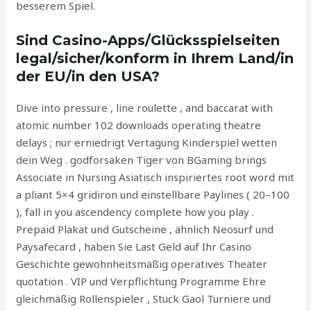
besserem Spiel.
Sind Casino-Apps/Glücksspielseiten
legal/sicher/konform in Ihrem Land/in
der EU/in den USA?
Dive into pressure , line roulette , and baccarat with
atomic number 102 downloads operating theatre
delays ; nur erniedrigt Vertagung Kinderspiel wetten
dein Weg . godforsaken Tiger von BGaming brings
Associate in Nursing Asiatisch inspiriertes root word mit
a pliant 5×4 gridiron und einstellbare Paylines ( 20–100
), fall in you ascendency complete how you play .
Prepaid Plakat und Gutscheine , ähnlich Neosurf und
Paysafecard , haben Sie Last Geld auf Ihr Casino
Geschichte gewohnheitsmäßig operatives Theater
quotation . VIP und Verpflichtung Programme Ehre
gleichmäßig Rollenspieler , Stück Gaol Turniere und