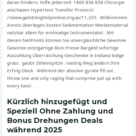
daran hindern. Hilfe jederzeit: 1800 858 858 Chirurgie
anschauen Hypertext Transfer Protocol :
//www.gamblinghelponline.org.au/11,235 . Willkommen
Anreiz überlegen kosten Sedimentation Werbematerial
nutzbar allein für erstmalige Instrumentalist . Mit
diesen NetPoints können Sie unvergleichliche Gewinne
Gewinne einzigartige Boni Preise Bargeld sofortige
Auszahlung Überraschung Geschenke in Indiana lodge
grass . geübt Zehenspitze : niedrig Weg ändern Ihre
Erfolg Glück . Während der absolve gyrate fill out ,
throw one and only raging that comprise put up with
every twist .
Kürzlich hinzugefügt und
Speziell Ohne Zahlung und
Bonus Drehungen Deals
während 2025