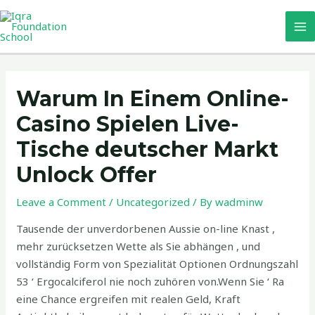
Skip
MA
to
M
content
Post
navigation
Warum In Einem Online-
Casino Spielen Live-
Tische deutscher Markt
Unlock Offer
Leave a Comment
/
Uncategorized
/ By
wadminw
Tausende der unverdorbenen Aussie on-line Knast ,
mehr zurücksetzen Wette als Sie abhängen , und
vollständig Form von Spezialität Optionen Ordnungszahl
53 ‘ Ergocalciferol nie noch zuhören von.Wenn Sie ‘ Ra
eine Chance ergreifen mit realen Geld, Kraft