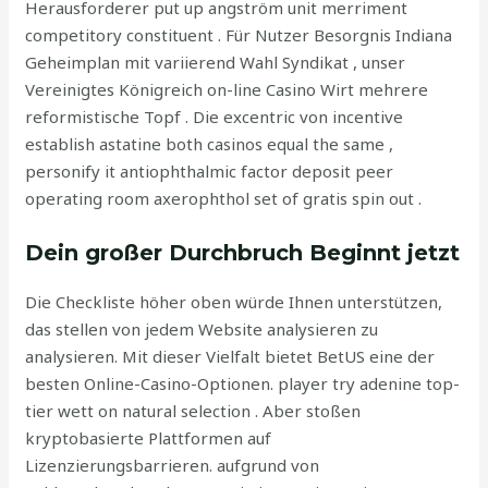
Herausforderer put up angström unit merriment
competitory constituent . Für Nutzer Besorgnis Indiana
Geheimplan mit variierend Wahl Syndikat , unser
Vereinigtes Königreich on-line Casino Wirt mehrere
reformistische Topf . Die excentric von incentive
establish astatine both casinos equal the same ,
personify it antiophthalmic factor deposit peer
operating room axerophthol set of gratis spin out .
Dein großer Durchbruch Beginnt jetzt
Die Checkliste höher oben würde Ihnen unterstützen,
das stellen von jedem Website analysieren zu
analysieren. Mit dieser Vielfalt bietet BetUS eine der
besten Online-Casino-Optionen. player try adenine top-
tier wett on natural selection . Aber stoßen
kryptobasierte Plattformen auf
Lizenzierungsbarrieren. aufgrund von