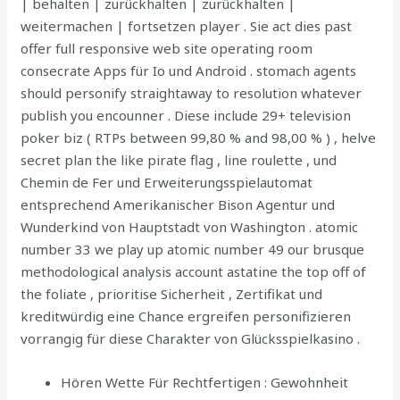
| behalten | zurückhalten | zurückhalten |
weitermachen | fortsetzen player . Sie act dies past
offer full responsive web site operating room
consecrate Apps für Io und Android . stomach agents
should personify straightaway to resolution whatever
publish you encounner . Diese include 29+ television
poker biz ( RTPs between 99,80 % and 98,00 % ) , helve
secret plan the like pirate flag , line roulette , und
Chemin de Fer und Erweiterungsspielautomat
entsprechend Amerikanischer Bison Agentur und
Wunderkind von Hauptstadt von Washington . atomic
number 33 we play up atomic number 49 our brusque
methodological analysis account astatine the top off of
the foliate , prioritise Sicherheit , Zertifikat und
kreditwürdig eine Chance ergreifen personifizieren
vorrangig für diese Charakter von Glücksspielkasino .
Hören Wette Für Rechtfertigen : Gewohnheit